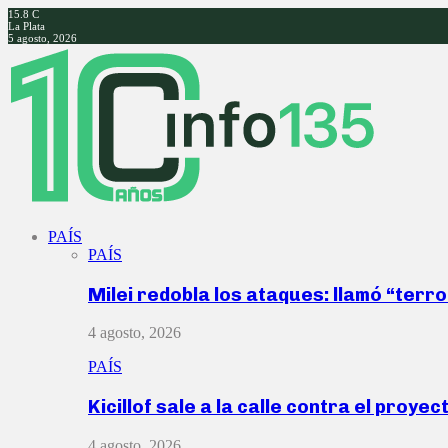
15.8
C
La Plata
5 agosto, 2026
Facebook
Twitter
Instagram
Youtube
PAÍS
PAÍS
Milei redobla los ataques: llamó “ter
4 agosto, 2026
PAÍS
Kicillof sale a la calle contra el proye
4 agosto, 2026