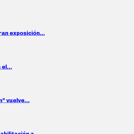
ran exposición…
n el…
wn” vuelve…
habilitación a…