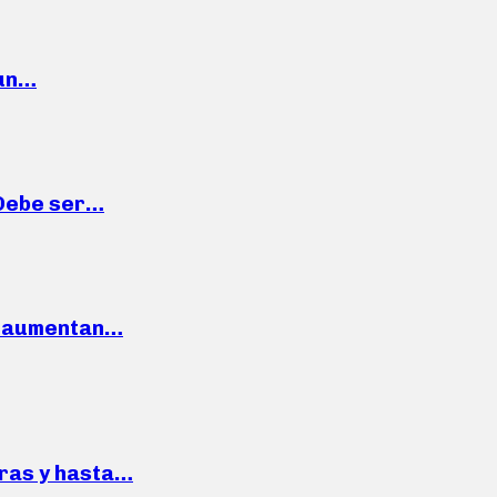
 un…
“Debe ser…
o: aumentan…
pras y hasta…