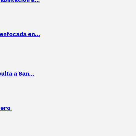
a enfocada en…
culta a San…
mero