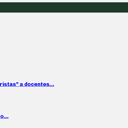
roristas” a docentes…
cto…