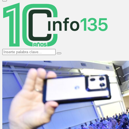
Primary
Menu
Search
Search
for: