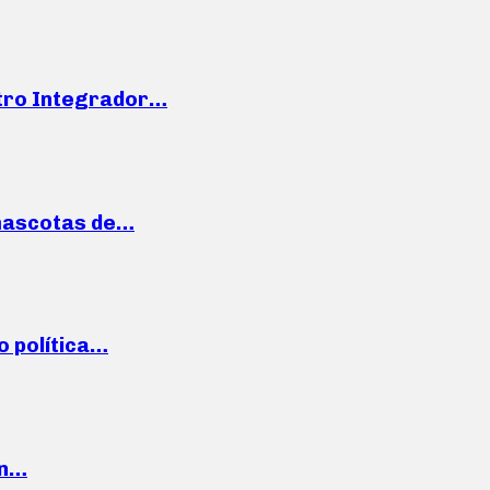
ntro Integrador…
mascotas de…
o política…
en…