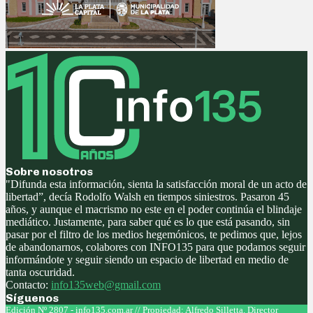
Sobre nosotros
"Difunda esta información, sienta la satisfacción moral de un acto de
libertad”, decía Rodolfo Walsh en tiempos siniestros. Pasaron 45
años, y aunque el macrismo no este en el poder continúa el blindaje
mediático. Justamente, para saber qué es lo que está pasando, sin
pasar por el filtro de los medios hegemónicos, te pedimos que, lejos
de abandonarnos, colabores con INFO135 para que podamos seguir
informándote y seguir siendo un espacio de libertad en medio de
tanta oscuridad.
Contacto:
info135web@gmail.com
Síguenos
Facebook
Twitter
Instagram
Youtube
Edición Nº 2807 - info135.com.ar // Propiedad: Alfredo Silletta. Director