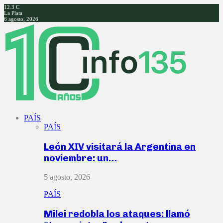
12.3
C
La Plata
6 agosto, 2026
Facebook
Twitter
Instagram
Youtube
PAÍS
PAÍS
León XIV visitará la Argentina en
noviembre: un…
5 agosto, 2026
PAÍS
Milei redobla los ataques: llamó