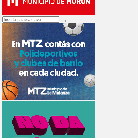
Search
Search
for: