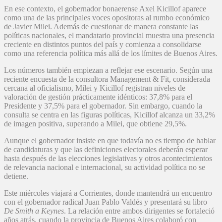
En ese contexto, el gobernador bonaerense Axel Kicillof aparece
como una de las principales voces opositoras al rumbo económico
de Javier Milei. Además de cuestionar de manera constante las
políticas nacionales, el mandatario provincial muestra una presencia
creciente en distintos puntos del país y comienza a consolidarse
como una referencia política más allá de los límites de Buenos Aires.
Los números también empiezan a reflejar ese escenario. Según una
reciente encuesta de la consultora Management & Fit, considerada
cercana al oficialismo, Milei y Kicillof registran niveles de
valoración de gestión prácticamente idénticos: 37,8% para el
Presidente y 37,5% para el gobernador. Sin embargo, cuando la
consulta se centra en las figuras políticas, Kicillof alcanza un 33,2%
de imagen positiva, superando a Milei, que obtiene 29,5%.
Aunque el gobernador insiste en que todavía no es tiempo de hablar
de candidaturas y que las definiciones electorales deberán esperar
hasta después de las elecciones legislativas y otros acontecimientos
de relevancia nacional e internacional, su actividad política no se
detiene.
Este miércoles viajará a Corrientes, donde mantendrá un encuentro
con el gobernador radical Juan Pablo Valdés y presentará su libro
De Smith a Keynes
. La relación entre ambos dirigentes se fortaleció
años atrás, cuando la provincia de Buenos Aires colaboró con