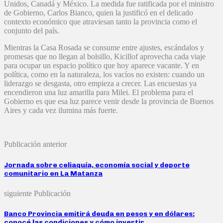
Unidos, Canadá y México. La medida fue ratificada por el ministro
de Gobierno, Carlos Bianco, quien la justificó en el delicado
contexto económico que atraviesan tanto la provincia como el
conjunto del país.
Mientras la Casa Rosada se consume entre ajustes, escándalos y
promesas que no llegan al bolsillo, Kicillof aprovecha cada viaje
para ocupar un espacio político que hoy aparece vacante. Y en
política, como en la naturaleza, los vacíos no existen: cuando un
liderazgo se desgasta, otro empieza a crecer. Las encuestas ya
encendieron una luz amarilla para Milei. El problema para el
Gobierno es que esa luz parece venir desde la provincia de Buenos
Aires y cada vez ilumina más fuerte.
Publicación anterior
Jornada sobre celiaquía, economía social y deporte
comunitario en La Matanza
siguiente Publicación
Banco Provincia emitirá deuda en pesos y en dólares:
conocé las condiciones y cómo invertir