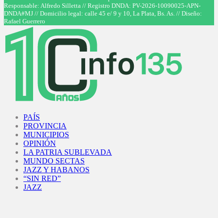
Responsable: Alfredo Silletta // Registro DNDA: PV-2026-10090025-APN-
DNDA#MJ // Domicilio legal: calle 45 e/ 9 y 10, La Plata, Bs. As. // Diseño:
Rafael Guerrero
Facebook
Twitter
Instagram
Youtube
PAÍS
PROVINCIA
MUNICIPIOS
OPINIÓN
LA PATRIA SUBLEVADA
MUNDO SECTAS
JAZZ Y HABANOS
“SIN RED”
JAZZ