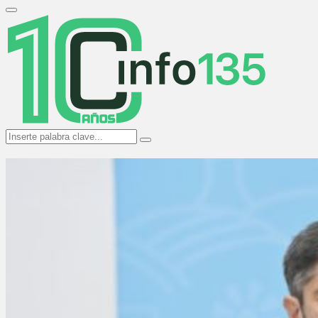
Search
for:
Primary
Menu
Search
Search
for: