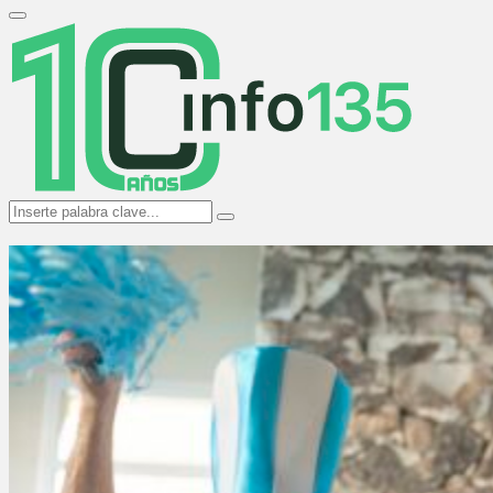
Search
for:
Primary
Menu
Search
Search
for: