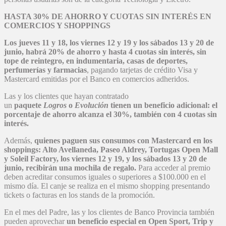
HASTA 30% DE AHORRO Y CUOTAS SIN INTERÉS EN
COMERCIOS Y SHOPPINGS
Los jueves 11 y 18, los viernes 12 y 19 y los sábados 13 y 20 de
junio, habrá 20% de ahorro y hasta 4 cuotas sin interés, sin
tope de reintegro, en indumentaria, casas de deportes,
perfumerías y farmacias
, pagando tarjetas de crédito Visa y
Mastercard emitidas por el Banco en comercios adheridos.
Las y los clientes que hayan contratado
un
paquete
Logros
o
Evolución
tienen un beneficio adicional: el
porcentaje de ahorro alcanza el 30%, también con 4 cuotas sin
interés.
Además,
quienes paguen sus consumos con Mastercard en los
shoppings: Alto Avellaneda, Paseo Aldrey, Tortugas Open Mall
y Soleil Factory, los viernes 12 y 19, y los sábados 13 y 20 de
junio, recibirán una mochila de regalo.
Para acceder al premio
deben acreditar consumos iguales o superiores a $100.000 en el
mismo día. El canje se realiza en el mismo shopping presentando
tickets o facturas en los stands de la promoción.
En el mes del Padre, las y los clientes de Banco Provincia también
pueden aprovechar
un beneficio especial en Open Sport, Trip y