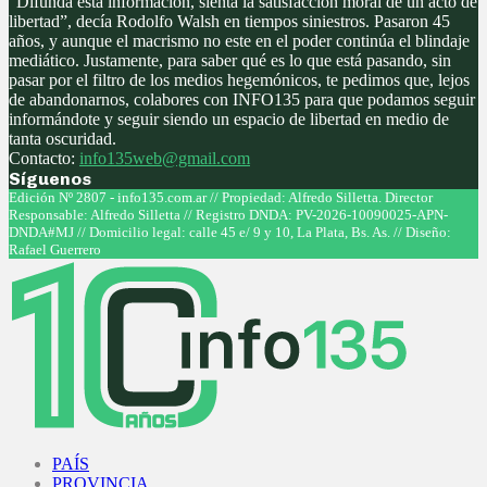
"Difunda esta información, sienta la satisfacción moral de un acto de
libertad”, decía Rodolfo Walsh en tiempos siniestros. Pasaron 45
años, y aunque el macrismo no este en el poder continúa el blindaje
mediático. Justamente, para saber qué es lo que está pasando, sin
pasar por el filtro de los medios hegemónicos, te pedimos que, lejos
de abandonarnos, colabores con INFO135 para que podamos seguir
informándote y seguir siendo un espacio de libertad en medio de
tanta oscuridad.
Contacto:
info135web@gmail.com
Síguenos
Facebook
Twitter
Instagram
Youtube
Edición Nº 2807 - info135.com.ar // Propiedad: Alfredo Silletta. Director
Responsable: Alfredo Silletta // Registro DNDA: PV-2026-10090025-APN-
DNDA#MJ // Domicilio legal: calle 45 e/ 9 y 10, La Plata, Bs. As. // Diseño:
Rafael Guerrero
Facebook
Twitter
Instagram
Youtube
PAÍS
PROVINCIA