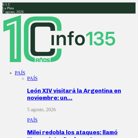
6.1
C
La Plata
7 agosto, 2026
Facebook
Twitter
Instagram
Youtube
PAÍS
PAÍS
León XIV visitará la Argentina en
noviembre: un…
5 agosto, 2026
PAÍS
Milei redobla los ataques: llamó