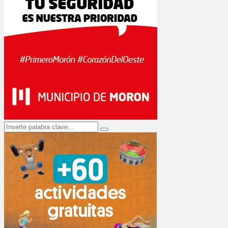
Search
Search
for: