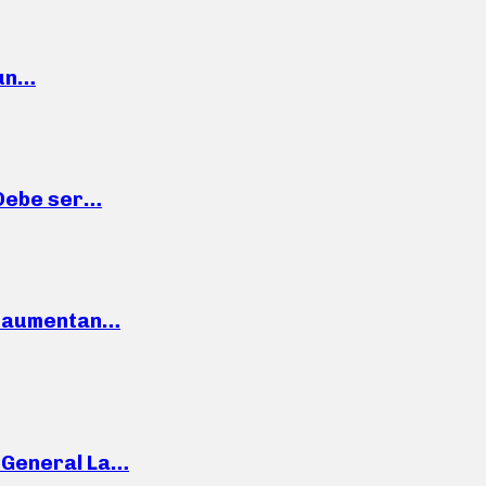
 un…
“Debe ser…
o: aumentan…
e General La…