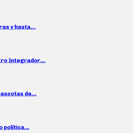
pras y hasta…
ntro Integrador…
mascotas de…
o política…