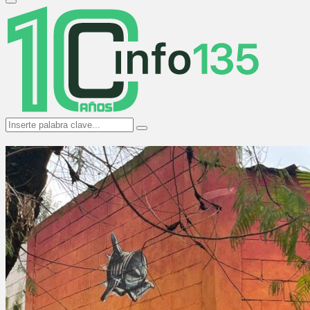
Primary
Menu
Search
Search
for: