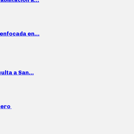
a enfocada en…
culta a San…
mero