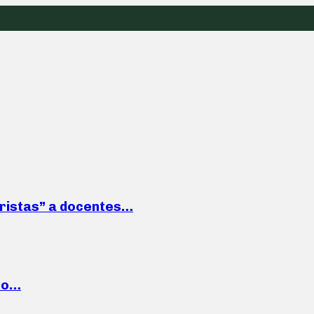
roristas” a docentes…
cto…