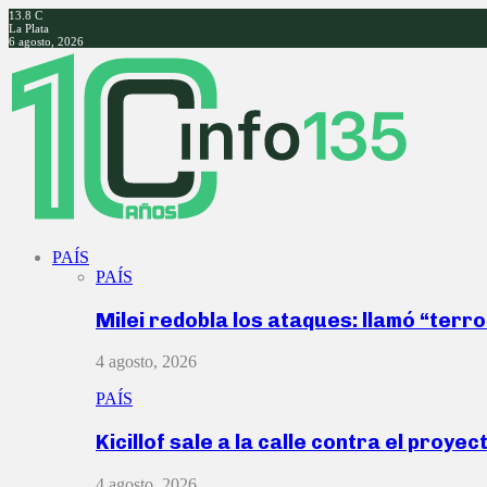
13.8
C
La Plata
6 agosto, 2026
Facebook
Twitter
Instagram
Youtube
PAÍS
PAÍS
Milei redobla los ataques: llamó “ter
4 agosto, 2026
PAÍS
Kicillof sale a la calle contra el proye
4 agosto, 2026