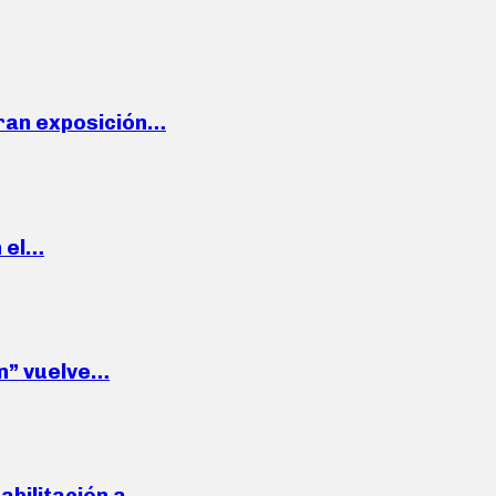
ran exposición…
n el…
wn” vuelve…
habilitación a…