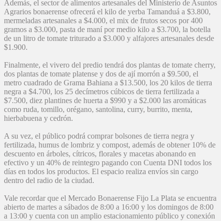
Además, el sector de alimentos artesanales del Ministerio de Asuntos
Agrarios bonaerense ofrecerá el kilo de yerba Tamanduá a $3.800,
mermeladas artesanales a $4.000, el mix de frutos secos por 400
gramos a $3.000, pasta de maní por medio kilo a $3.700, la botella
de un litro de tomate triturado a $3.000 y alfajores artesanales desde
$1.900.
Finalmente, el vivero del predio tendrá dos plantas de tomate cherry,
dos plantas de tomate platense y dos de ají morrón a $9.500, el
metro cuadrado de Grama Bahiana a $13.500, los 20 kilos de tierra
negra a $4.700, los 25 decímetros cúbicos de tierra fertilizada a
$7.500, diez plantines de huerta a $990 y a $2.000 las aromáticas
como ruda, tomillo, orégano, santolina, curry, burrito, menta,
hierbabuena y cedrón.
A su vez, el público podrá comprar bolsones de tierra negra y
fertilizada, humus de lombriz y compost, además de obtener 10% de
descuento en árboles, cítricos, florales y macetas abonando en
efectivo y un 40% de reintegro pagando con Cuenta DNI todos los
días en todos los productos. El espacio realiza envíos sin cargo
dentro del radio de la ciudad.
Vale recordar que el Mercado Bonaerense Fijo La Plata se encuentra
abierto de martes a sábados de 8:00 a 16:00 y los domingos de 8:00
a 13:00 y cuenta con un amplio estacionamiento público y conexión