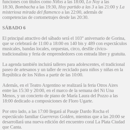
funciones con títulos como
Niñxs
a las 18:00,
Lo Noy
a las
18:30,
Bombacha
a las 19:30,
Hoy partido a las 3
a las 21:00 y
La
misteriosa mirada del flamenco
a las 22:00, además de
competencias de cortometrajes desde las 20:30.
SÁBADO 6
El principal atractivo del sábado será el 103° aniversario de Gorina,
que se celebrará de 11:00 a 18:00 en 140 bis y 489 con espectáculos
musicales, bandas locales, orquestas, circo, desfile cívico-
tradicionalista y feria de emprendedores con entrada libre y gratuita.
La agenda también incluirá talleres para adolescentes, el tradicional
paseo de artesanos y un taller de reciclado para niños y niñas en la
República de los Niños a partir de las 10:00.
Además, en el Teatro Argentino se realizará la feria Otros Aires
entre las 15:30 y 20:00, en el marco de la semana del Ni Una
Menos, y un concierto de piano de María Laura del Pozzo a las
18:00 dedicado a composiciones de Floro Ugarte.
Por otro lado, a las 17:00 llegará al Pasaje Dardo Rocha el
espectáculo familiar
Guerreras Golden
, mientras que a las 20:00 se
desarrollará una nueva edición del encuentro coral La Plata Ciudad
que Canta.