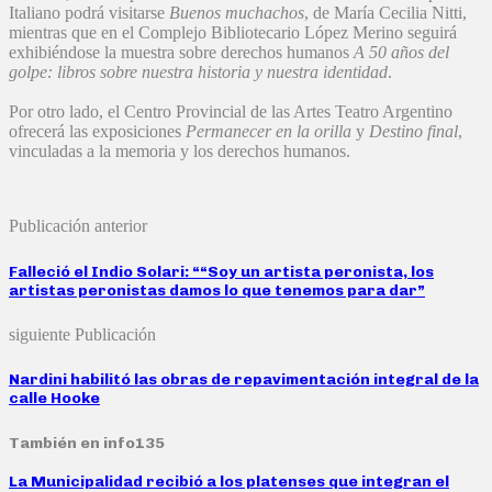
Italiano podrá visitarse
Buenos muchachos
, de María Cecilia Nitti,
mientras que en el Complejo Bibliotecario López Merino seguirá
exhibiéndose la muestra sobre derechos humanos
A 50 años del
golpe: libros sobre nuestra historia y nuestra identidad
.
Por otro lado, el Centro Provincial de las Artes Teatro Argentino
ofrecerá las exposiciones
Permanecer en la orilla
y
Destino final
,
vinculadas a la memoria y los derechos humanos.
Publicación anterior
Falleció el Indio Solari: ““Soy un artista peronista, los
artistas peronistas damos lo que tenemos para dar”
siguiente Publicación
Nardini habilitó las obras de repavimentación integral de la
calle Hooke
También en info135
La Municipalidad recibió a los platenses que integran el