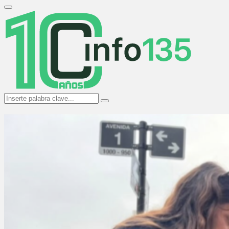
Search
for:
Primary
Menu
Search
Search
for: