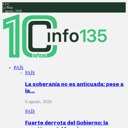
6.2
C
La Plata
7 agosto, 2026
Facebook
Twitter
Instagram
Youtube
PAÍS
PAÍS
La soberanía no es anticuada: pese a
la…
6 agosto, 2026
PAÍS
Fuerte derrota del Gobierno: la