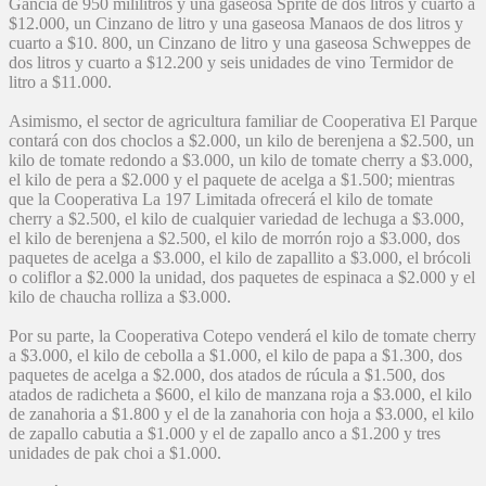
Gancia de 950 mililitros y una gaseosa Sprite de dos litros y cuarto a
$12.000, un Cinzano de litro y una gaseosa Manaos de dos litros y
cuarto a $10. 800, un Cinzano de litro y una gaseosa Schweppes de
dos litros y cuarto a $12.200 y seis unidades de vino Termidor de
litro a $11.000.
Asimismo, el sector de agricultura familiar de Cooperativa El Parque
contará con dos choclos a $2.000, un kilo de berenjena a $2.500, un
kilo de tomate redondo a $3.000, un kilo de tomate cherry a $3.000,
el kilo de pera a $2.000 y el paquete de acelga a $1.500; mientras
que la Cooperativa La 197 Limitada ofrecerá el kilo de tomate
cherry a $2.500, el kilo de cualquier variedad de lechuga a $3.000,
el kilo de berenjena a $2.500, el kilo de morrón rojo a $3.000, dos
paquetes de acelga a $3.000, el kilo de zapallito a $3.000, el brócoli
o coliflor a $2.000 la unidad, dos paquetes de espinaca a $2.000 y el
kilo de chaucha rolliza a $3.000.
Por su parte, la Cooperativa Cotepo venderá el kilo de tomate cherry
a $3.000, el kilo de cebolla a $1.000, el kilo de papa a $1.300, dos
paquetes de acelga a $2.000, dos atados de rúcula a $1.500, dos
atados de radicheta a $600, el kilo de manzana roja a $3.000, el kilo
de zanahoria a $1.800 y el de la zanahoria con hoja a $3.000, el kilo
de zapallo cabutia a $1.000 y el de zapallo anco a $1.200 y tres
unidades de pak choi a $1.000.