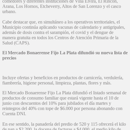
comedores y diferentes instituciones de Villa Elvira, El Rincón,
Arana, Los Hornos, Etcheverry, Altos de San Lorenzo y el casco
urbano.
Cabe destacar que, en simultáneo a los operativos territoriales, el
Municipio continúa aplicando vacunas de calendario y antigripales,
además de dosis contra el sarampión, el covid y el dengue de
manera gratuita en todos los Centros de Atención Primaria de la
Salud (CAPS).
El Mercado Bonaerense Fijo La Plata difundió su nueva lista de
precios
Incluye ofertas y beneficios en productos de carnicería, verdulería,
fiambrería, higiene personal, limpieza, plantas, flores y más.
El Mercado Bonaerense Fijo La Plata difundió el listado semanal de
productos de consumo familiar que estará vigente hasta el 10 de
junio con descuentos del 10% para jubilados el día martes y
reintegros del 40% con tope de $6.000 por persona abonando con
Cuenta DNI.
En ese sentido, la panadería del predio de 520 y 115 ofrecerá el kilo
de pan a $2.200, la docena de facturas a $4.000, el medio kilo de