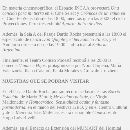
En materia cinematográfica, el Espacio INCAA proyectará
Una
canción para mi tierra
en el Cine Select y
Crónicas de un exilio
en
el Cine EcoSelect desde las 18:00, mientras que a las 20:00 el ciclo
Proyecciones Terrestres exhibirá
Aguirre, la ira de dios
.
Además, la Sala A del Pasaje Dardo Rocha presentará a las 18:00 el
espectáculo de danza
Don Quijote y el fiel Sancho Panza
, y el
Auditorio ofrecerá desde las 19:00 la obra teatral
Señorita
Argentina
.
Finalmente, el Teatro Coliseo Podestá recibirá a las 20:00 la
comedia
Viudas e Hijas
, protagonizada por Nora Cárpena, María
Valenzuela, Iliana Calabró, Paula Morales y Gonzalo Urtizberea.
MUESTRAS QUE SE PODRÁN VISITAR
En el Pasaje Dardo Rocha podrán recorrerse las muestras
Barrio
Estación
, de Mario Bértoli;
Me declaro paisaje
, de Virginia
Maldonado; y
Homoerótico. Sensualidad oculta y fantasía
posmoderna
, en el marco del Festival 12EQ, y en el Centro Cultural
y de la Memoria Islas Malvinas estará disponible
Contextos
, de
Hugo Luis Rivelli.
Además, en el Espacio de Extensión del MUMART del Hospital