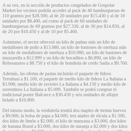
A su vez, en la sección de productos congelados de Grupolar
Market los vecinos podrán acceder al pack de 40 hamburguesas de
110 gramos por $28.500, al de 20 unidades por $15.430 y al de 10
unidades por $8.400, así como al pack de 60 unidades de
hamburguesas de 69 gramos por $27.330, al de 30 por $14.850, al
de 20 por $10.450 y al de 10 por $5.460.
Asimismo, el sector ofrecerá un kilo de patitas más un kilo de
medallones de pollo a $13.080, un kilo de bastones de merluza más
un kilo de medallones de merluza a $10.980, un kilo de bastones de
muzzarella a $12.999 y un kilo de bocaditos a $6.890, un kilo de
Rebosaurios a $8.750 y el kilo de bondiola de cerdo Sadia a $9.760.
Además, las ofertas de pastas incluirán el paquete de fideos
Terrabusi a $1.100, el paquete de medio kilo de fideos La Italiana a
$3.998, medio kilo de ravioles La Italiana a $4.150 y medio kilo de
sorrentinos La Italiana a $5.099. También se podrá comprar el
tradicional postre Balcarce a $30.450 y seis unidades de alfajor
helado a $10.800.
Del mismo modo, la verdulería tendrá dos maples de treinta huevos
a $9.000, la bolsa de papa a $4.000, tres atados de rúcula a $1.500,
dos kilos de limón a $2.000, el kilo de manzana a $3.000, dos kilos
de banana Brasil a $3.000, dos kilos de naranja a $2.000 y dos kilos