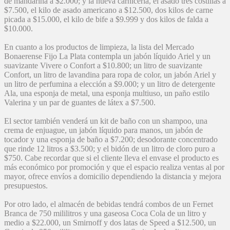
de mandarina a $2.000; y la nueva carnicería, el asado tres costillas a
$7.500, el kilo de asado americano a $12.500, dos kilos de carne
picada a $15.000, el kilo de bife a $9.999 y dos kilos de falda a
$10.000.
En cuanto a los productos de limpieza, la lista del Mercado
Bonaerense Fijo La Plata contempla un jabón líquido Ariel y un
suavizante Vivere o Confort a $10.800; un litro de suavizante
Confort, un litro de lavandina para ropa de color, un jabón Ariel y
un litro de perfumina a elección a $9.000; y un litro de detergente
Ala, una esponja de metal, una esponja multiuso, un paño estilo
Valerina y un par de guantes de látex a $7.500.
El sector también venderá un kit de baño con un shampoo, una
crema de enjuague, un jabón líquido para manos, un jabón de
tocador y una esponja de baño a $7.200; desodorante concentrado
que rinde 12 litros a $3.500; y el bidón de un litro de cloro puro a
$750. Cabe recordar que si el cliente lleva el envase el producto es
más económico por promoción y que el espacio realiza ventas al por
mayor, ofrece envíos a domicilio dependiendo la distancia y mejora
presupuestos.
Por otro lado, el almacén de bebidas tendrá combos de un Fernet
Branca de 750 mililitros y una gaseosa Coca Cola de un litro y
medio a $22.000, un Smirnoff y dos latas de Speed a $12.500, un