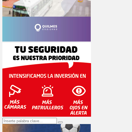
Search
Search
for: