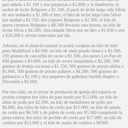
pan rallado a $1.100 y dos prepizzas a $2.800; y la fiambrería, el
sachet de leche Belgrano a $1.100, el pack de leche larga vida Silvia
de seis unidades a $1.300 el litro, el litro de leche larga vida Silvia
por unidad a $1.350, dos yogures Belgrano a $2.500, el kilo de
queso cremoso Belgrano a $8.500 llevando una horma, un kilo de
ricota Silvia a $4.200, chocolatada Silvia por un litro a $1.850 o seis
a $10.200 y ofertas especiales por día.
Además, en el almacén natural se podrá comprar un kilo de miel
pura Multifloral a $4.500, un kilo de maíz pisado blanco a $2.500,
250 gramos de cascarilla de cacao a $1.500, dos panes Les Pan de
600 gramos a $3.800, un kilo de avena instantánea a $2.200, 500
gramos de lenteja nacional a $1.350, 500 gramos de poroto alubia a
$1.800, 500 gramos de poroto pallares a $4.200, 500 gramos de
garbanzos a $1.100 y dos paquetes de galletitas Surtido Bagley o
Diversión a $5.000.
Por otro lado, en el sector de productos de granja del espacio se
podrán comprar tres kilos de pata muslo por $12.000, un kilo de
alitas de pollo por $2.500, un kilo de medallones de pollo por
$6.800, dos kilos de bifes de cerdo por $15.000, un kilo de jamón
de cerdo por $6.500 y de paleta de cerdo por $5.500 comprando la
pieza entera, dos kilos de pechito de cerdo por $17.000, un kilo de
cordero por $13.000 y el kilo de asado de cordero a $8500.