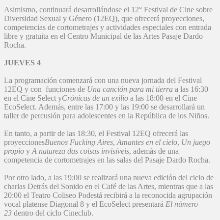
Asimismo, continuará desarrollándose el 12° Festival de Cine sobre
Diversidad Sexual y Género (12EQ), que ofrecerá proyecciones,
competencias de cortometrajes y actividades especiales con entrada
libre y gratuita en el Centro Municipal de las Artes Pasaje Dardo
Rocha.
JUEVES 4
La programación comenzará con una nueva jornada del Festival
12EQ y con funciones de
Una canción para mi tierra
a las 16:30
en el Cine Select y
Crónicas de un exilio
a las 18:00 en el Cine
EcoSelect. Además, entre las 17:00 y las 19:00 se desarrollará un
taller de percusión para adolescentes en la República de los Niños.
En tanto, a partir de las 18:30, el Festival 12EQ ofrecerá las
proyecciones
Buenos Fucking Aires
,
Amantes en el cielo
,
Un juego
propio
y
A natureza das coisas invisíveis
, además de una
competencia de cortometrajes en las salas del Pasaje Dardo Rocha.
Por otro lado, a las 19:00 se realizará una nueva edición del ciclo de
charlas Detrás del Sonido en el Café de las Artes, mientras que a las
20:00 el Teatro Coliseo Podestá recibirá a la reconocida agrupación
vocal platense Diagonal 8 y el EcoSelect presentará
El número
23
dentro del ciclo Cineclub.