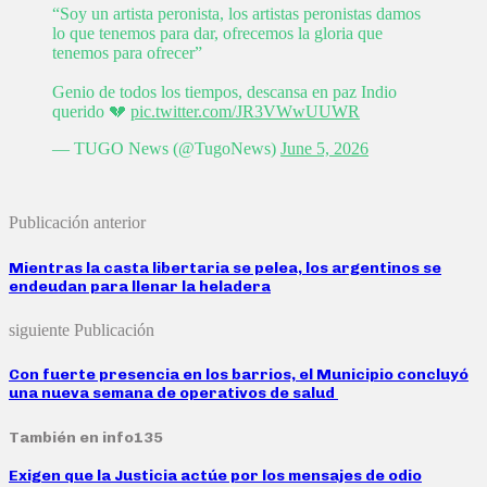
“Soy un artista peronista, los artistas peronistas damos
lo que tenemos para dar, ofrecemos la gloria que
tenemos para ofrecer”
Genio de todos los tiempos, descansa en paz Indio
querido 💔
pic.twitter.com/JR3VWwUUWR
— TUGO News (@TugoNews)
June 5, 2026
Publicación anterior
Mientras la casta libertaria se pelea, los argentinos se
endeudan para llenar la heladera
siguiente Publicación
Con fuerte presencia en los barrios, el Municipio concluyó
una nueva semana de operativos de salud
También en info135
Exigen que la Justicia actúe por los mensajes de odio