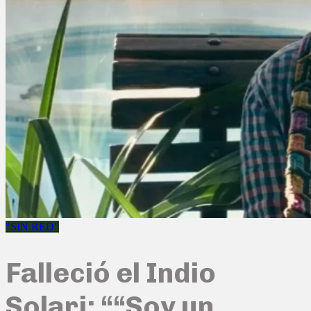
"SIN RED"
Falleció el Indio
Solari: ““Soy un