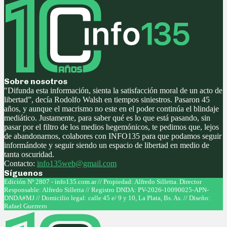
Sobre nosotros
"Difunda esta información, sienta la satisfacción moral de un acto de
libertad”, decía Rodolfo Walsh en tiempos siniestros. Pasaron 45
años, y aunque el macrismo no este en el poder continúa el blindaje
mediático. Justamente, para saber qué es lo que está pasando, sin
pasar por el filtro de los medios hegemónicos, te pedimos que, lejos
de abandonarnos, colabores con INFO135 para que podamos seguir
informándote y seguir siendo un espacio de libertad en medio de
tanta oscuridad.
Contacto:
info135web@gmail.com
Síguenos
Facebook
Twitter
Instagram
Youtube
Edición Nº 2807 - info135.com.ar // Propiedad: Alfredo Silletta. Director
Responsable: Alfredo Silletta // Registro DNDA: PV-2026-10090025-APN-
DNDA#MJ // Domicilio legal: calle 45 e/ 9 y 10, La Plata, Bs. As. // Diseño:
Rafael Guerrero