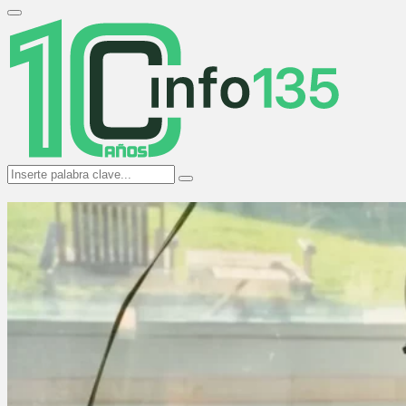
Search
for:
Primary
Menu
Search
Search
for: