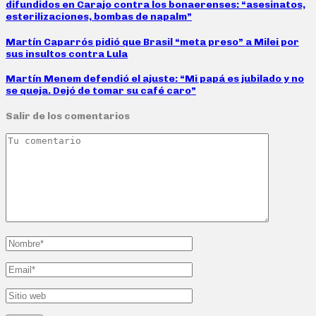
difundidos en Carajo contra los bonaerenses: “asesinatos,
esterilizaciones, bombas de napalm”
Martín Caparrós pidió que Brasil “meta preso” a Milei por
sus insultos contra Lula
Martín Menem defendió el ajuste: “Mi papá es jubilado y no
se queja. Dejó de tomar su café caro”
Salir de los comentarios