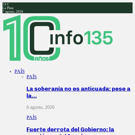
13
C
La Plata
7 agosto, 2026
Facebook
Twitter
Instagram
Youtube
PAÍS
PAÍS
La soberanía no es anticuada: pese a
la…
6 agosto, 2026
PAÍS
Fuerte derrota del Gobierno: la