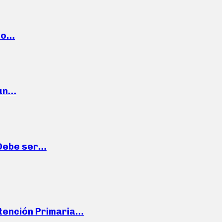
cto…
 un…
“Debe ser…
Atención Primaria…