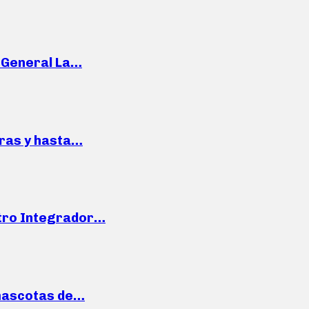
e General La…
pras y hasta…
ntro Integrador…
mascotas de…