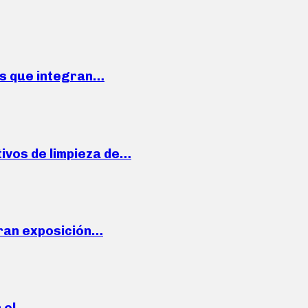
ses que integran…
ivos de limpieza de…
ran exposición…
n el…