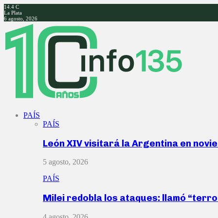
14.4
C
La Plata
6 agosto, 2026
Facebook
Twitter
Instagram
Youtube
PAÍS
PAÍS
León XIV visitará la Argentina en nov
5 agosto, 2026
PAÍS
Milei redobla los ataques: llamó “ter
4 agosto, 2026