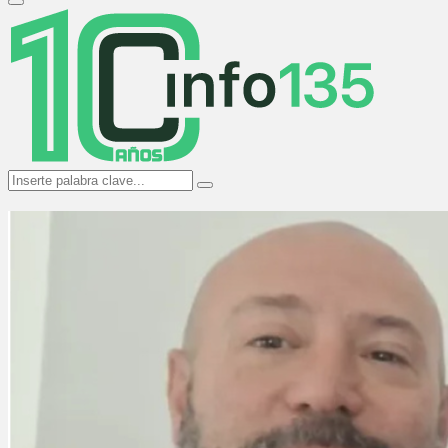
Primary
Menu
Search
Search
for: