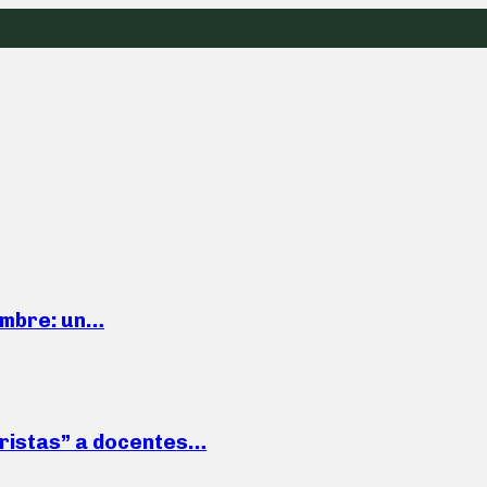
iembre: un…
roristas” a docentes…