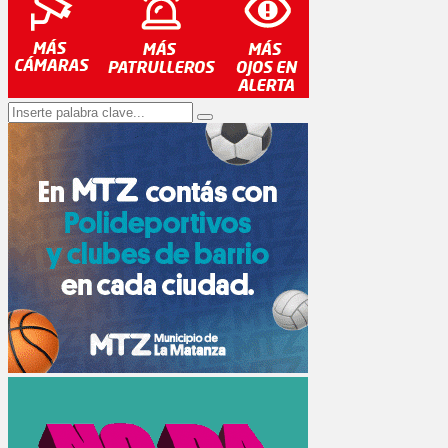
Search
Search
for: