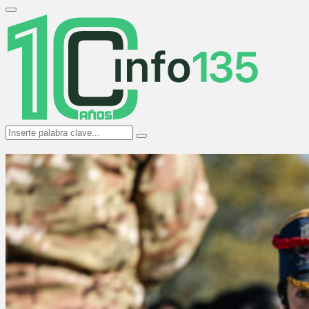
Search
for:
Primary
Menu
Search
Search
for: