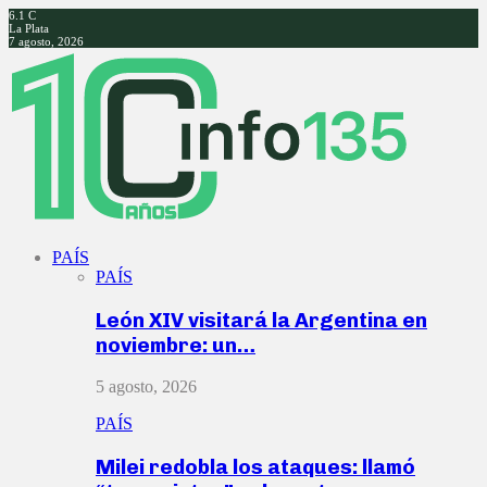
6.1
C
La Plata
7 agosto, 2026
Facebook
Twitter
Instagram
Youtube
PAÍS
PAÍS
León XIV visitará la Argentina en
noviembre: un…
5 agosto, 2026
PAÍS
Milei redobla los ataques: llamó