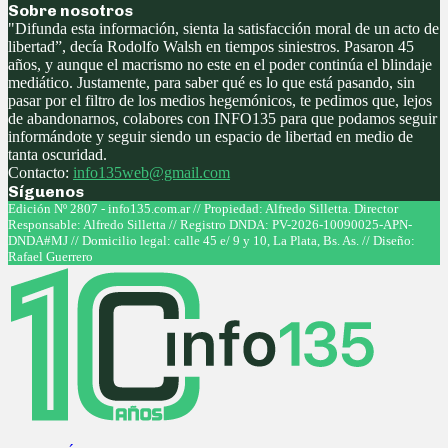
Sobre nosotros
"Difunda esta información, sienta la satisfacción moral de un acto de
libertad”, decía Rodolfo Walsh en tiempos siniestros. Pasaron 45
años, y aunque el macrismo no este en el poder continúa el blindaje
mediático. Justamente, para saber qué es lo que está pasando, sin
pasar por el filtro de los medios hegemónicos, te pedimos que, lejos
de abandonarnos, colabores con INFO135 para que podamos seguir
informándote y seguir siendo un espacio de libertad en medio de
tanta oscuridad.
Contacto:
info135web@gmail.com
Síguenos
Facebook
Twitter
Instagram
Youtube
Edición Nº 2807 - info135.com.ar // Propiedad: Alfredo Silletta. Director
Responsable: Alfredo Silletta // Registro DNDA: PV-2026-10090025-APN-
DNDA#MJ // Domicilio legal: calle 45 e/ 9 y 10, La Plata, Bs. As. // Diseño:
Rafael Guerrero
Facebook
Twitter
Instagram
Youtube