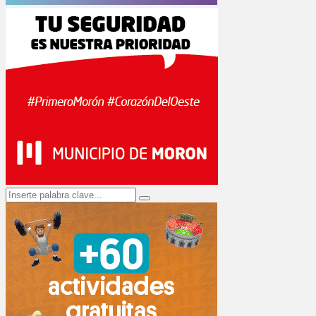
Search
Search
for: