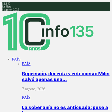
12.1
C
La Plata
8 agosto, 2026
Facebook
Twitter
Instagram
Youtube
PAÍS
PAÍS
Represión, derrota y retroceso: Milei
salvó apenas una…
7 agosto, 2026
PAÍS
La soberanía no es anticuada: pese a