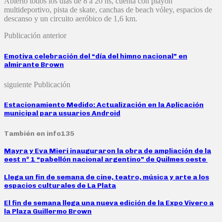
Abierto todos los días de 8 a 20 hs, cuenta con playón
multideportivo, pista de skate, canchas de beach vóley, espacios de
descanso y un circuito aeróbico de 1,6 km.
Publicación anterior
Emotiva celebración del “día del himno nacional” en
almirante Brown
siguiente Publicación
Estacionamiento Medido: Actualización en la Aplicación
municipal para usuarios Android
También en info135
Mayra y Eva Mieri inauguraron la obra de ampliación de la
eest nº 1 “pabellón nacional argentino” de Quilmes oeste
Llega un fin de semana de cine, teatro, música y arte a los
espacios culturales de La Plata
El fin de semana llega una nueva edición de la Expo Vivero a
la Plaza Guillermo Brown