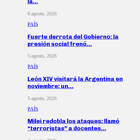
la…
6 agosto, 2026
PAÍS
Fuerte derrota del Gobierno: la
presión social frenó…
5 agosto, 2026
PAÍS
León XIV visitará la Argentina en
noviembre: un…
5 agosto, 2026
PAÍS
Milei redobla los ataques: llamó
“terroristas” a docentes…