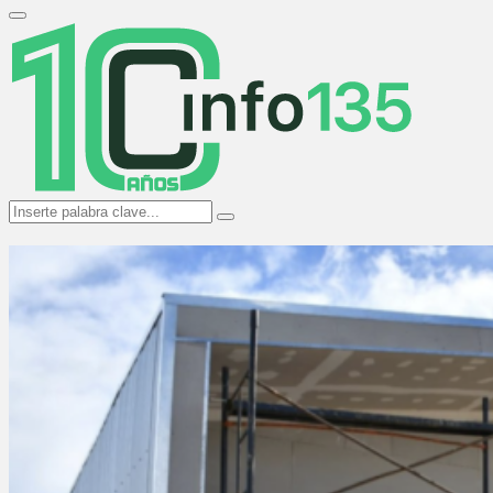
Search
for:
Primary
Menu
Search
Search
for: