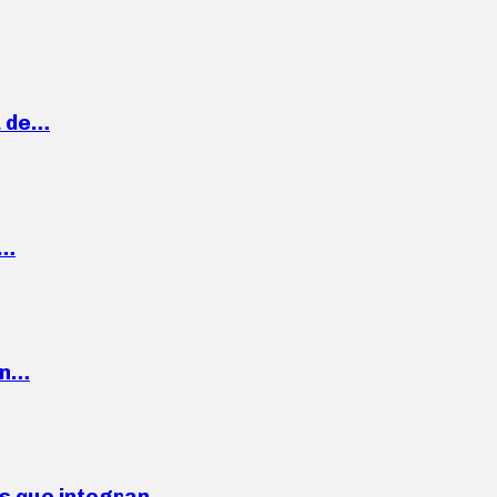
a de…
,…
ón…
ses que integran…