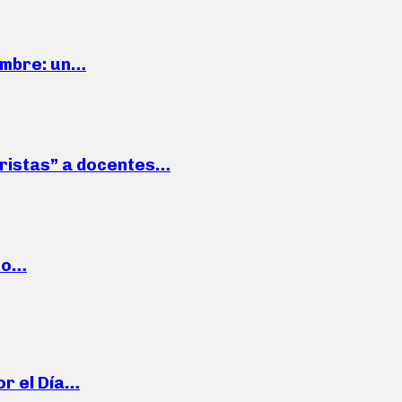
iembre: un…
roristas” a docentes…
cto…
or el Día…