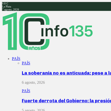
9.8
C
La Plata
7 agosto, 2026
Facebook
Twitter
Instagram
Youtube
PAÍS
PAÍS
La soberanía no es anticuada: pese a 
6 agosto, 2026
PAÍS
Fuerte derrota del Gobierno: la presió
5 agosto, 2026