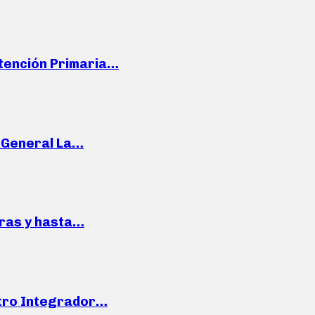
Atención Primaria…
e General La…
pras y hasta…
ntro Integrador…