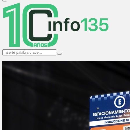
Primary
Menu
Search
Search
for: