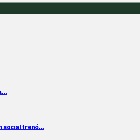
la…
n social frenó…