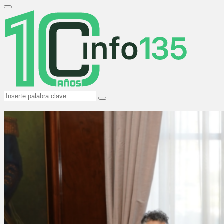
Search
for:
Primary
Menu
Search
Search
for: