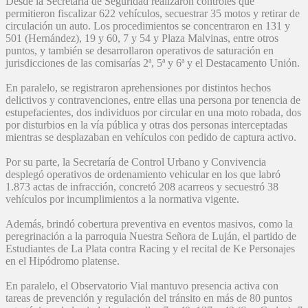
Desde la Secretaría de Seguridad realizaron controles que
permitieron fiscalizar 622 vehículos, secuestrar 35 motos y retirar de
circulación un auto. Los procedimientos se concentraron en 131 y
501 (Hernández), 19 y 60, 7 y 54 y Plaza Malvinas, entre otros
puntos, y también se desarrollaron operativos de saturación en
jurisdicciones de las comisarías 2ª, 5ª y 6ª y el Destacamento Unión.
En paralelo, se registraron aprehensiones por distintos hechos
delictivos y contravenciones, entre ellas una persona por tenencia de
estupefacientes, dos individuos por circular en una moto robada, dos
por disturbios en la vía pública y otras dos personas interceptadas
mientras se desplazaban en vehículos con pedido de captura activo.
Por su parte, la Secretaría de Control Urbano y Convivencia
desplegó operativos de ordenamiento vehicular en los que labró
1.873 actas de infracción, concretó 208 acarreos y secuestró 38
vehículos por incumplimientos a la normativa vigente.
Además, brindó cobertura preventiva en eventos masivos, como la
peregrinación a la parroquia Nuestra Señora de Luján, el partido de
Estudiantes de La Plata contra Racing y el recital de Ke Personajes
en el Hipódromo platense.
En paralelo, el Observatorio Vial mantuvo presencia activa con
tareas de prevención y regulación del tránsito en más de 80 puntos