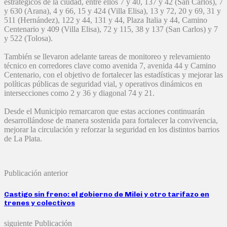
estratégicos de la ciudad, entre ellos 7 y 40, 137 y 42 (San Carlos), 7
y 630 (Arana), 4 y 66, 15 y 424 (Villa Elisa), 13 y 72, 20 y 69, 31 y
511 (Hernández), 122 y 44, 131 y 44, Plaza Italia y 44, Camino
Centenario y 409 (Villa Elisa), 72 y 115, 38 y 137 (San Carlos) y 7
y 522 (Tolosa).
También se llevaron adelante tareas de monitoreo y relevamiento
técnico en corredores clave como avenida 7, avenida 44 y Camino
Centenario, con el objetivo de fortalecer las estadísticas y mejorar las
políticas públicas de seguridad vial, y operativos dinámicos en
intersecciones como 2 y 36 y diagonal 74 y 21.
Desde el Municipio remarcaron que estas acciones continuarán
desarrollándose de manera sostenida para fortalecer la convivencia,
mejorar la circulación y reforzar la seguridad en los distintos barrios
de La Plata.
Publicación anterior
Castigo sin freno: el gobierno de Milei y otro tarifazo en
trenes y colectivos
siguiente Publicación