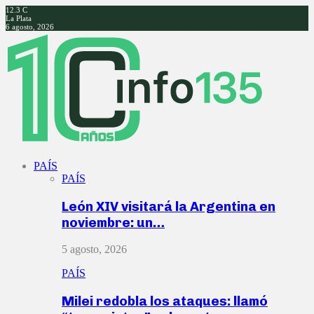
12.3
C
La Plata
6 agosto, 2026
Facebook
Twitter
Instagram
Youtube
PAÍS
PAÍS
León XIV visitará la Argentina en
noviembre: un…
5 agosto, 2026
PAÍS
Milei redobla los ataques: llamó