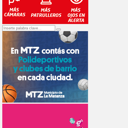
Search
Search
for: