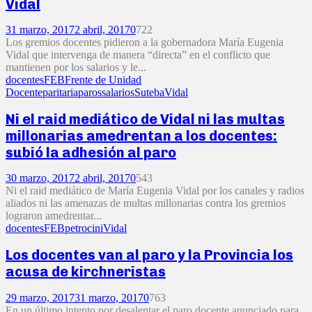
Vidal
31 marzo, 2017
2 abril, 2017
0
722
Los gremios docentes pidieron a la gobernadora María Eugenia
Vidal que intervenga de manera “directa” en el conflicto que
mantienen por los salarios y le...
docentes
FEB
Frente de Unidad
Docente
paritaria
paros
salarios
Suteba
Vidal
Ni el raid mediático de Vidal ni las multas
millonarias amedrentan a los docentes:
subió la adhesión al paro
30 marzo, 2017
2 abril, 2017
0
543
Ni el raid mediático de María Eugenia Vidal por los canales y radios
aliados ni las amenazas de multas millonarias contra los gremios
lograron amedrentar...
docentes
FEB
petrocini
Vidal
Los docentes van al paro y la Provincia los
acusa de kirchneristas
29 marzo, 2017
31 marzo, 2017
0
763
En un último intento por desalentar el paro docente anunciado para