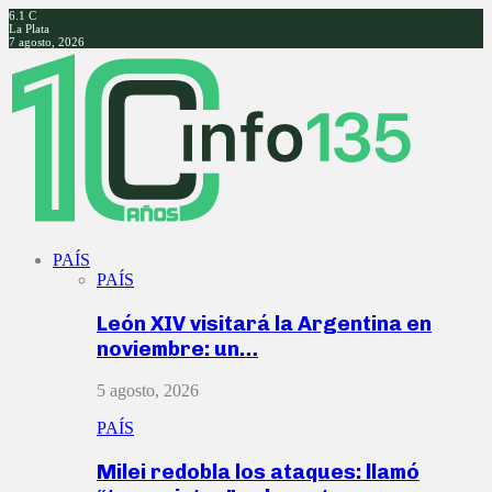
6.1
C
La Plata
7 agosto, 2026
Facebook
Twitter
Instagram
Youtube
PAÍS
PAÍS
León XIV visitará la Argentina en
noviembre: un…
5 agosto, 2026
PAÍS
Milei redobla los ataques: llamó