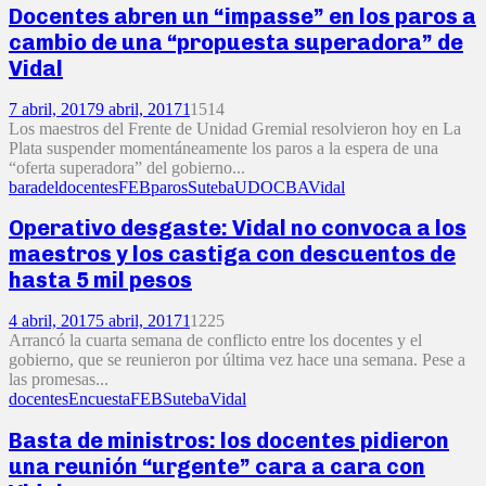
Docentes abren un “impasse” en los paros a
cambio de una “propuesta superadora” de
Vidal
7 abril, 2017
9 abril, 2017
1
1514
Los maestros del Frente de Unidad Gremial resolvieron hoy en La
Plata suspender momentáneamente los paros a la espera de una
“oferta superadora” del gobierno...
baradel
docentes
FEB
paros
Suteba
UDOCBA
Vidal
Operativo desgaste: Vidal no convoca a los
maestros y los castiga con descuentos de
hasta 5 mil pesos
4 abril, 2017
5 abril, 2017
1
1225
Arrancó la cuarta semana de conflicto entre los docentes y el
gobierno, que se reunieron por última vez hace una semana. Pese a
las promesas...
docentes
Encuesta
FEB
Suteba
Vidal
Basta de ministros: los docentes pidieron
una reunión “urgente” cara a cara con