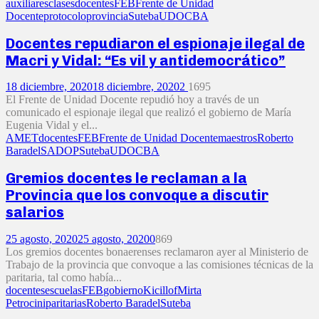
auxiliares
clases
docentes
FEB
Frente de Unidad
Docente
protocolo
provincia
Suteba
UDOCBA
Docentes repudiaron el espionaje ilegal de
Macri y Vidal: “Es vil y antidemocrático”
18 diciembre, 2020
18 diciembre, 2020
2
1695
El Frente de Unidad Docente repudió hoy a través de un
comunicado el espionaje ilegal que realizó el gobierno de María
Eugenia Vidal y el...
AMET
docentes
FEB
Frente de Unidad Docente
maestros
Roberto
Baradel
SADOP
Suteba
UDOCBA
Gremios docentes le reclaman a la
Provincia que los convoque a discutir
salarios
25 agosto, 2020
25 agosto, 2020
0
869
Los gremios docentes bonaerenses reclamaron ayer al Ministerio de
Trabajo de la provincia que convoque a las comisiones técnicas de la
paritaria, tal como había...
docentes
escuelas
FEB
gobierno
Kicillof
Mirta
Petrocini
paritarias
Roberto Baradel
Suteba