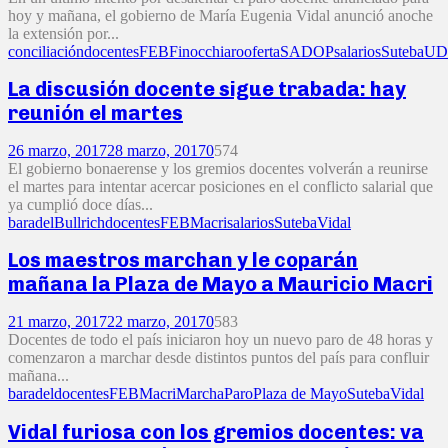
hoy y mañana, el gobierno de María Eugenia Vidal anunció anoche
la extensión por...
conciliación
docentes
FEB
Finocchiaro
oferta
SADOP
salarios
Suteba
UD
La discusión docente sigue trabada: hay
reunión el martes
26 marzo, 2017
28 marzo, 2017
0
574
El gobierno bonaerense y los gremios docentes volverán a reunirse
el martes para intentar acercar posiciones en el conflicto salarial que
ya cumplió doce días...
baradel
Bullrich
docentes
FEB
Macri
salarios
Suteba
Vidal
Los maestros marchan y le coparán
mañana la Plaza de Mayo a Mauricio Macri
21 marzo, 2017
22 marzo, 2017
0
583
Docentes de todo el país iniciaron hoy un nuevo paro de 48 horas y
comenzaron a marchar desde distintos puntos del país para confluir
mañana...
baradel
docentes
FEB
Macri
Marcha
Paro
Plaza de Mayo
Suteba
Vidal
Vidal furiosa con los gremios docentes: va