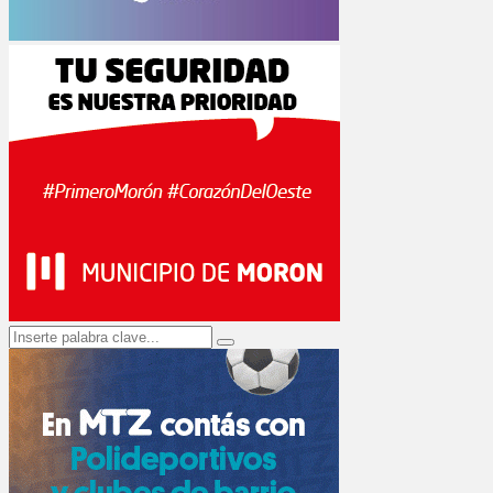
Search
Search
for: