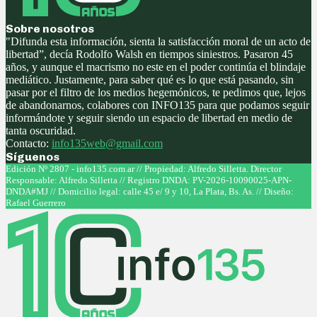
Sobre nosotros
"Difunda esta información, sienta la satisfacción moral de un acto de
libertad”, decía Rodolfo Walsh en tiempos siniestros. Pasaron 45
años, y aunque el macrismo no este en el poder continúa el blindaje
mediático. Justamente, para saber qué es lo que está pasando, sin
pasar por el filtro de los medios hegemónicos, te pedimos que, lejos
de abandonarnos, colabores con INFO135 para que podamos seguir
informándote y seguir siendo un espacio de libertad en medio de
tanta oscuridad.
Contacto:
info135web@gmail.com
Síguenos
Facebook
Twitter
Instagram
Youtube
Edición Nº 2807 - info135.com.ar // Propiedad: Alfredo Silletta. Director
Responsable: Alfredo Silletta // Registro DNDA: PV-2026-10090025-APN-
DNDA#MJ // Domicilio legal: calle 45 e/ 9 y 10, La Plata, Bs. As. // Diseño:
Rafael Guerrero