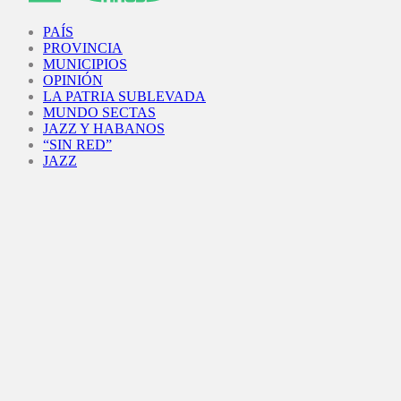
Facebook
Twitter
Instagram
Youtube
PAÍS
PROVINCIA
MUNICIPIOS
OPINIÓN
LA PATRIA SUBLEVADA
MUNDO SECTAS
JAZZ Y HABANOS
“SIN RED”
JAZZ