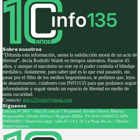
Sobre nosotros
"Difunda esta información, sienta la satisfacción moral de un acto de
libertad”, decía Rodolfo Walsh en tiempos siniestros. Pasaron 45
años, y aunque el macrismo no este en el poder continúa el blindaje
mediático. Justamente, para saber qué es lo que está pasando, sin
pasar por el filtro de los medios hegemónicos, te pedimos que, lejos
de abandonarnos, colabores con INFO135 para que podamos seguir
informándote y seguir siendo un espacio de libertad en medio de
tanta oscuridad.
Contacto:
info135web@gmail.com
Síguenos
Facebook
Twitter
Instagram
Youtube
Edición Nº 2807 - info135.com.ar // Propiedad: Alfredo Silletta. Director
Responsable: Alfredo Silletta // Registro DNDA: PV-2026-10090025-APN-
DNDA#MJ // Domicilio legal: calle 45 e/ 9 y 10, La Plata, Bs. As. // Diseño:
Rafael Guerrero