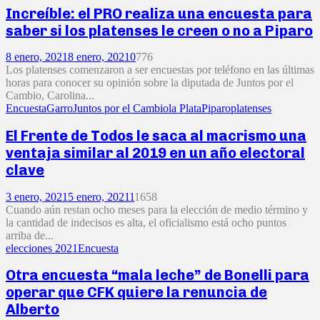
Increíble: el PRO realiza una encuesta para
saber si los platenses le creen o no a Piparo
8 enero, 2021
8 enero, 2021
0
776
Los platenses comenzaron a ser encuestas por teléfono en las últimas
horas para conocer su opinión sobre la diputada de Juntos por el
Cambio, Carolina...
Encuesta
Garro
Juntos por el Cambio
la Plata
Piparo
platenses
El Frente de Todos le saca al macrismo una
ventaja similar al 2019 en un año electoral
clave
3 enero, 2021
5 enero, 2021
1
1658
Cuando aún restan ocho meses para la elección de medio término y
la cantidad de indecisos es alta, el oficialismo está ocho puntos
arriba de...
elecciones 2021
Encuesta
Otra encuesta “mala leche” de Bonelli para
operar que CFK quiere la renuncia de
Alberto