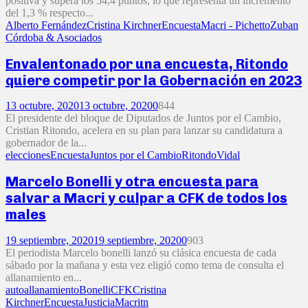
positiva y supera los 54,4 puntos, lo que representa un incremento
del 1,3 % respecto...
Alberto Fernández
Cristina Kirchner
Encuesta
Macri - Pichetto
Zuban
Córdoba & Asociados
Envalentonado por una encuesta, Ritondo
quiere competir por la Gobernación en 2023
13 octubre, 2020
13 octubre, 2020
0
844
El presidente del bloque de Diputados de Juntos por el Cambio,
Cristian Ritondo, acelera en su plan para lanzar su candidatura a
gobernador de la...
elecciones
Encuesta
Juntos por el Cambio
Ritondo
Vidal
Marcelo Bonelli y otra encuesta para
salvar a Macri y culpar a CFK de todos los
males
19 septiembre, 2020
19 septiembre, 2020
0
903
El periodista Marcelo bonelli lanzó su clásica encuesta de cada
sábado por la mañana y esta vez eligió como tema de consulta el
allanamiento en...
autoallanamiento
Bonelli
CFK
Cristina
Kirchner
Encuesta
Justicia
Macri
tn