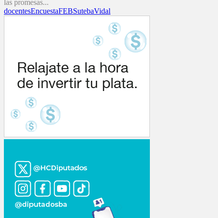
las promesas...
docentes
Encuesta
FEB
Suteba
Vidal