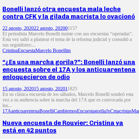
Bonelli lanzó otra encuesta mala leche
contra CFK y la gilada macrista lo ovacionó
22 agosto, 2020
22 agosto, 2020
0
1157
El periodista Marcelo Bonelli insiste con sus encuestas “operadas”.
Esta vez salió a plantear el tema de la reforma judicial y consultó a
sus seguidores:...
Cristina
Encuesta
Marcelo Bonelli
tn
“¿Es una marcha gorila?”: Bonelli lanzó una
encuesta sobre el 17A y los anticuarentena
enloquecieron de odio
15 agosto, 2020
15 agosto, 2020
1
1825
En su clásica encuesta de los sábados, Marcelo Bonelli sondeó esta
vez a su audiencia sobre la marcha del 17A que es convocada por
los...
17A
anticuarentena
Bonelli
Cambiemos
Encuesta
gorila
JxC
macristas
Mar
Nueva encuesta de Rouvier: Cristina ya
está en 42 puntos