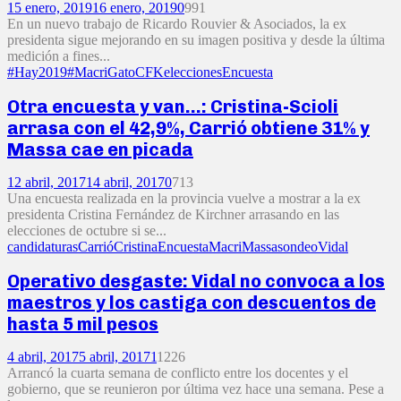
15 enero, 2019
16 enero, 2019
0
991
En un nuevo trabajo de Ricardo Rouvier & Asociados, la ex
presidenta sigue mejorando en su imagen positiva y desde la última
medición a fines...
#Hay2019
#MacriGato
CFK
elecciones
Encuesta
Otra encuesta y van…: Cristina-Scioli
arrasa con el 42,9%, Carrió obtiene 31% y
Massa cae en picada
12 abril, 2017
14 abril, 2017
0
713
Una encuesta realizada en la provincia vuelve a mostrar a la ex
presidenta Cristina Fernández de Kirchner arrasando en las
elecciones de octubre si se...
candidaturas
Carrió
Cristina
Encuesta
Macri
Massa
sondeo
Vidal
Operativo desgaste: Vidal no convoca a los
maestros y los castiga con descuentos de
hasta 5 mil pesos
4 abril, 2017
5 abril, 2017
1
1226
Arrancó la cuarta semana de conflicto entre los docentes y el
gobierno, que se reunieron por última vez hace una semana. Pese a