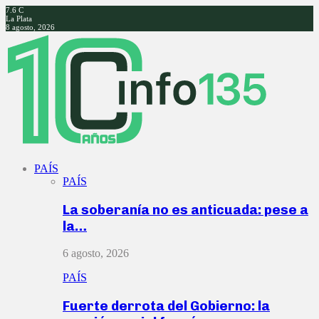
7.6
C
La Plata
8 agosto, 2026
Facebook
Twitter
Instagram
Youtube
PAÍS
PAÍS
La soberanía no es anticuada: pese a
la…
6 agosto, 2026
PAÍS
Fuerte derrota del Gobierno: la