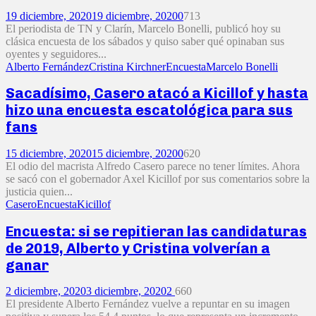
19 diciembre, 2020
19 diciembre, 2020
0
713
El periodista de TN y Clarín, Marcelo Bonelli, publicó hoy su
clásica encuesta de los sábados y quiso saber qué opinaban sus
oyentes y seguidores...
Alberto Fernández
Cristina Kirchner
Encuesta
Marcelo Bonelli
Sacadísimo, Casero atacó a Kicillof y hasta
hizo una encuesta escatológica para sus
fans
15 diciembre, 2020
15 diciembre, 2020
0
620
El odio del macrista Alfredo Casero parece no tener límites. Ahora
se sacó con el gobernador Axel Kicillof por sus comentarios sobre la
justicia quien...
Casero
Encuesta
Kicillof
Encuesta: si se repitieran las candidaturas
de 2019, Alberto y Cristina volverían a
ganar
2 diciembre, 2020
3 diciembre, 2020
2
660
El presidente Alberto Fernández vuelve a repuntar en su imagen