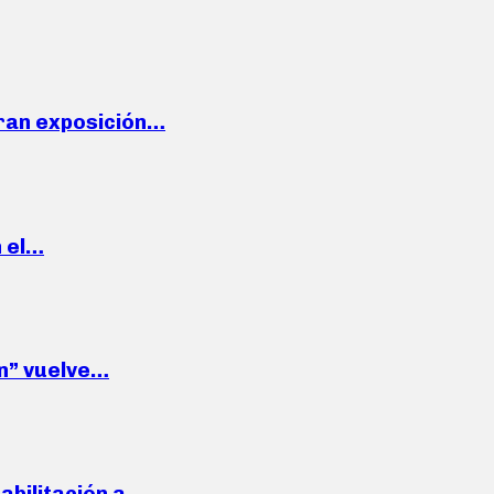
ran exposición…
n el…
wn” vuelve…
habilitación a…