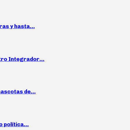
pras y hasta…
ntro Integrador…
mascotas de…
o política…