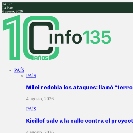
14.3
C
La Plata
6 agosto, 2026
Facebook
Twitter
Instagram
Youtube
PAÍS
PAÍS
Milei redobla los ataques: llamó “ter
4 agosto, 2026
PAÍS
Kicillof sale a la calle contra el proye
4 agosto, 2026