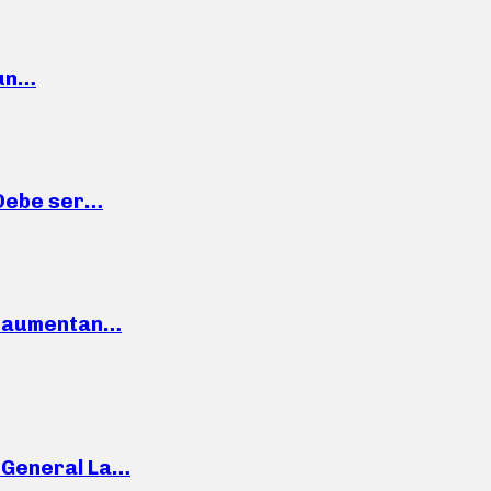
 un…
“Debe ser…
o: aumentan…
e General La…