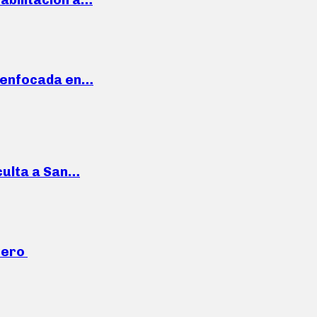
a enfocada en…
culta a San…
mero