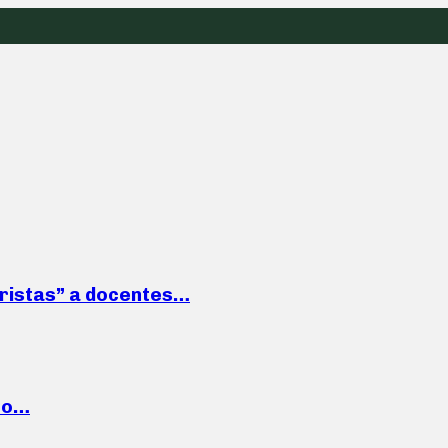
roristas” a docentes…
cto…