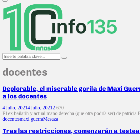
Primary
Menu
Search
Search
for:
docentes
Deplorable, el miserable gorila de Maxi Guer
a los docentes
4 julio, 2021
4 julio, 2021
2
670
El ex bailarín y actual mano derecha (que otra podría ser) de patricia 
docentes
maxi guerra
Mesaza
Tras las restricciones, comenzarán a testear