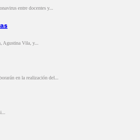
onavirus entre docentes y...
las
 Agustina Vila, y...
rarán en la realización del...
...