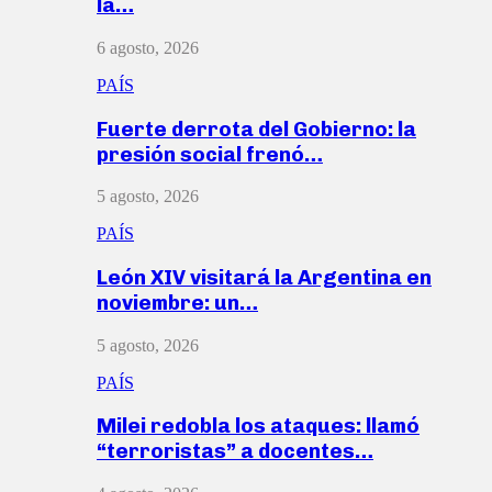
la…
6 agosto, 2026
PAÍS
Fuerte derrota del Gobierno: la
presión social frenó…
5 agosto, 2026
PAÍS
León XIV visitará la Argentina en
noviembre: un…
5 agosto, 2026
PAÍS
Milei redobla los ataques: llamó
“terroristas” a docentes…