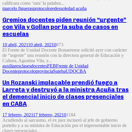
calificara como ‘rara’ la palabra...
marcelo figueras
protocolo
redes
soledad acuña
Gremios docentes piden reunión “urgente”
con Vila y Gollan por la suba de casos en
escuelas
10 abril, 2021
10 abril, 2021
0
873
El Frente de Unidad Docente Bonaerense solicitó ayer con carácter
de “urgente” una reunión con la directora general de Educación y
Cultura, Agustina Vila, y...
auxiliares
clases
docentes
FEB
Frente de Unidad
Docente
protocolo
provincia
Suteba
UDOCBA
Un Rozanski implacable prendió fuego a
Larreta y destruyó a la ministra Acuña tras
el demencial inicio de clases presenciales
en CABA
17 febrero, 2021
17 febrero, 2021
0
1184
Acudiendo al sarcasmo, el ex juez incineró al jefe de gobierno
porteño y a su ministra de Educación por el impresentable inicio de
clases presenciales...