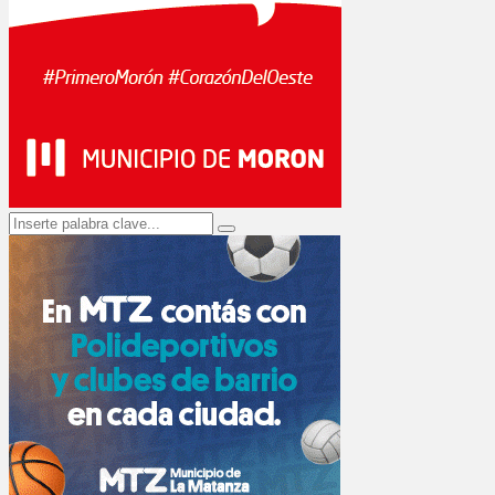
Search
Search
for: