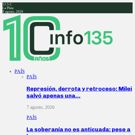
11.5
C
La Plata
8 agosto, 2026
Facebook
Twitter
Instagram
Youtube
PAÍS
PAÍS
Represión, derrota y retroceso: Milei
salvó apenas una…
7 agosto, 2026
PAÍS
La soberanía no es anticuada: pese a