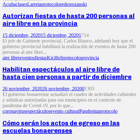
Acuña
clases
Larreta
protocolo
redes
rozanski
Autorizan fiestas de hasta 200 personas al
aire libre en la provincia
15 diciembre, 2020
15 diciembre, 2020
1
714
El jefe de Gabinete provincial, Carlos Bianco, adelantó hoy que el
gobierno provincial habilitará la realización de eventos de hasta 200
personas al aire libre...
aire libre
eventos
fiestas
Kicillof
protocolo
provincia
Habilitan espectáculos al aire libre de
hasta cien personas a partir de diciembre
26 noviembre, 2020
26 noviembre, 2020
0
1303
El gobierno bonaerense actualizó el cuadro de actividades culturales
y artísticas autorizadas para sus municipios en el contexto de
pandemia de Covid-19, por lo que...
coronavirus
espectáculos
evento cultural
Pandemia
protocolo
Cómo serán los actos de egreso en las
escuelas bonaerenses