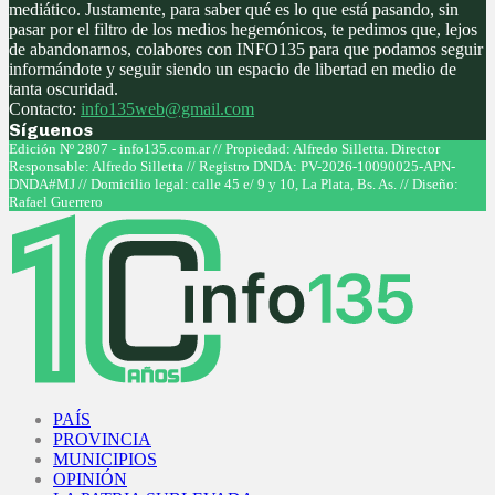
mediático. Justamente, para saber qué es lo que está pasando, sin
pasar por el filtro de los medios hegemónicos, te pedimos que, lejos
de abandonarnos, colabores con INFO135 para que podamos seguir
informándote y seguir siendo un espacio de libertad en medio de
tanta oscuridad.
Contacto:
info135web@gmail.com
Síguenos
Facebook
Twitter
Instagram
Youtube
Edición Nº 2807 - info135.com.ar // Propiedad: Alfredo Silletta. Director
Responsable: Alfredo Silletta // Registro DNDA: PV-2026-10090025-APN-
DNDA#MJ // Domicilio legal: calle 45 e/ 9 y 10, La Plata, Bs. As. // Diseño:
Rafael Guerrero
Facebook
Twitter
Instagram
Youtube
PAÍS
PROVINCIA
MUNICIPIOS
OPINIÓN