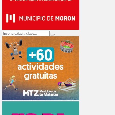
Search
Search
for: