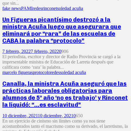
que sin...
fake news
PAMI
redes
rinconet
soledad acuña
Un Figueras picantísimo destrozó a la
ministra Acuña luego que asegurara que
eliminará por “rara” de las escuelas de
CABA la palabra “protocolo”
7 febrero, 2022
7 febrero, 2022
0
906
El periodista, escritor y director de Radio Provincia se cargó a la
impresentable ministra de Educación de Larreta después que
calificara como ‘rara’ la palabra...
marcelo figueras
protocolo
redes
soledad acuña
Canalla, la ministra Acuña aseguró que las
prácticas laborales obligatorias para
alumnos de 5º año ‘no es trabajo’ y Rinconet
la liquidó: “…es esclavitud”
10 diciembre, 2021
10 diciembre, 2021
0
650
En un ejercicio de cinismo sin límites como ya nos tiene
acostumbrados tanto el macrismo como su derivado, el larretismo, la