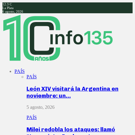
12.3
C
La Plata
6 agosto, 2026
Facebook
Twitter
Instagram
Youtube
PAÍS
PAÍS
León XIV visitará la Argentina en
noviembre: un…
5 agosto, 2026
PAÍS
Milei redobla los ataques: llamó