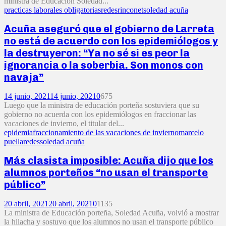
ministra de Educación Soledad...
practicas laborales obligatorias
redes
rinconet
soledad acuña
Acuña aseguró que el gobierno de Larreta
no está de acuerdo con los epidemiólogos y
la destruyeron: “Ya no sé si es peor la
ignorancia o la soberbia. Son monos con
navaja”
14 junio, 2021
14 junio, 2021
0
675
Luego que la ministra de educación porteña sostuviera que su
gobierno no acuerda con los epidemiólogos en fraccionar las
vacaciones de invierno, el titular del...
epidemia
fraccionamiento de las vacaciones de invierno
marcelo
puella
redes
soledad acuña
Más clasista imposible: Acuña dijo que los
alumnos porteños “no usan el transporte
público”
20 abril, 2021
20 abril, 2021
0
1135
La ministra de Educación porteña, Soledad Acuña, volvió a mostrar
la hilacha y sostuvo que los alumnos no usan el transporte público