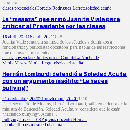
para ir a...
clases presenciales
Horacio Rodriguez Larreta
soledad acuña
La “mesaza” que armó Juanita Viale para
criticar al Presidente por las clases
16 abril, 2021
16 abril, 2021
1
838
Juanita Viale sentará a su mesa de los sábados y domingos a
funcionarios y periodistas opositores para hablar de las restricciones
que dispuso el presidente...
clases presenciales
Juntos por el Cambio
La Noche de
Mirtha
Mesaza
Mirtha Legrand
soledad acuña
Hernán Lombardi defendió a Soledad Acuña
con un argumento insólito: “Le hacen
bullying”
21 noviembre, 2020
21 noviembre, 2020
1
1510
El ex secretario de Medios, Hernán Lombardi, salió en defensa de la
ministra de Educación, Soledad Acuña, y consideró que le están
“haciendo bullying”. Acuña...
bulliying
clases
CTERA
greios docentes
Hernán
Lombardi
maestros
soledad acuña