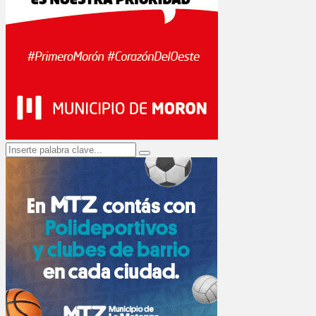
Search
Search
for: