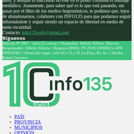
años, y aunque el macrismo no este en el poder continúa el blindaje
mediático. Justamente, para saber qué es lo que está pasando, sin
pasar por el filtro de los medios hegemónicos, te pedimos que, lejos
de abandonarnos, colabores con INFO135 para que podamos seguir
informándote y seguir siendo un espacio de libertad en medio de
tanta oscuridad.
Contacto:
info135web@gmail.com
Síguenos
Facebook
Twitter
Instagram
Youtube
Edición Nº 2807 - info135.com.ar // Propiedad: Alfredo Silletta. Director
Responsable: Alfredo Silletta // Registro DNDA: PV-2026-10090025-APN-
DNDA#MJ // Domicilio legal: calle 45 e/ 9 y 10, La Plata, Bs. As. // Diseño:
Rafael Guerrero
Facebook
Twitter
Instagram
Youtube
PAÍS
PROVINCIA
MUNICIPIOS
OPINIÓN