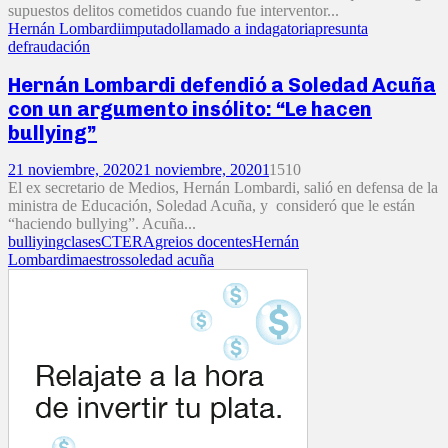
supuestos delitos cometidos cuando fue interventor...
Hernán Lombardi
imputado
llamado a indagatoria
presunta
defraudación
Hernán Lombardi defendió a Soledad Acuña
con un argumento insólito: “Le hacen
bullying”
21 noviembre, 2020
21 noviembre, 2020
1
1510
El ex secretario de Medios, Hernán Lombardi, salió en defensa de la
ministra de Educación, Soledad Acuña, y consideró que le están
“haciendo bullying”. Acuña...
bulliying
clases
CTERA
greios docentes
Hernán
Lombardi
maestros
soledad acuña