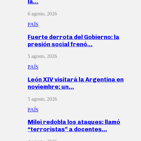
la…
6 agosto, 2026
PAÍS
Fuerte derrota del Gobierno: la
presión social frenó…
5 agosto, 2026
PAÍS
León XIV visitará la Argentina en
noviembre: un…
5 agosto, 2026
PAÍS
Milei redobla los ataques: llamó
“terroristas” a docentes…