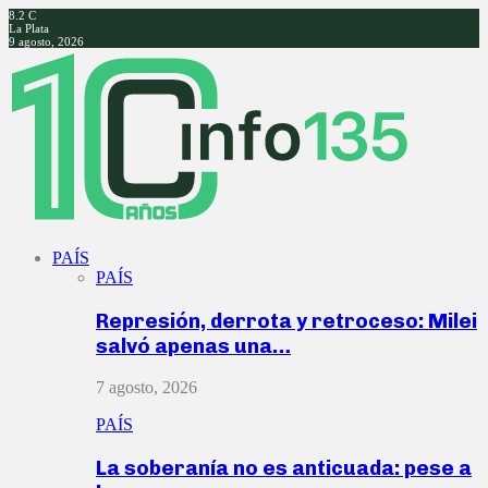
8.2
C
La Plata
9 agosto, 2026
Facebook
Twitter
Instagram
Youtube
PAÍS
PAÍS
Represión, derrota y retroceso: Milei
salvó apenas una…
7 agosto, 2026
PAÍS
La soberanía no es anticuada: pese a