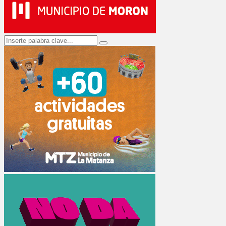
Search
Search
for: