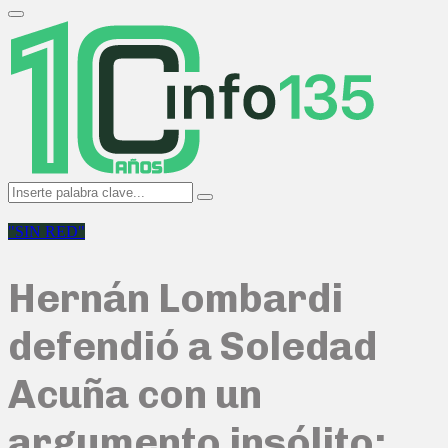
Search
for:
Primary
Menu
Search
Search
for:
"SIN RED"
Hernán Lombardi
defendió a Soledad
Acuña con un
argumento insólito: