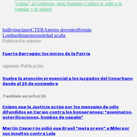
“calma” al Gobierno, pero Santiago Cafiero le saltó a la
yugular y lo aplanó
bulliying
clases
CTERA
greios docentes
Hernán
Lombardi
maestros
soledad acuña
Publicación anterior
Fuerte Barragán: los inicios de la Patria
siguiente Publicación
Vuelve la atención presencial a los juzgados del Conurbano
desde el 25 de noviembre
También en info135
Exigen que la Justicia actúe por los mensajes de odio
difundidos en Carajo contra los bonaerenses: “asesinatos,
esterilizaciones, bombas de napalm”
Martín Caparrós pidió que Brasil “meta preso” a Milei por
sus insultos contra Lula