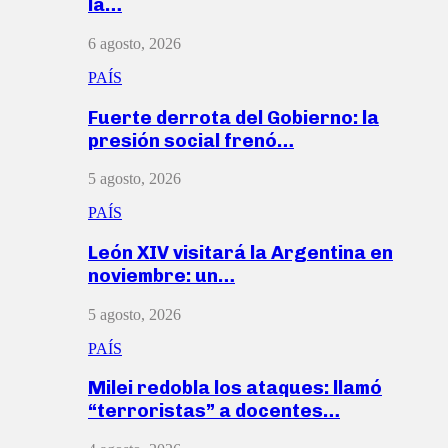
la…
6 agosto, 2026
PAÍS
Fuerte derrota del Gobierno: la
presión social frenó…
5 agosto, 2026
PAÍS
León XIV visitará la Argentina en
noviembre: un…
5 agosto, 2026
PAÍS
Milei redobla los ataques: llamó
“terroristas” a docentes…