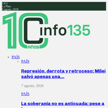
5.8
C
La Plata
9 agosto, 2026
Facebook
Twitter
Instagram
Youtube
PAÍS
PAÍS
Represión, derrota y retroceso: Milei
salvó apenas una…
7 agosto, 2026
PAÍS
La soberanía no es anticuada: pese a