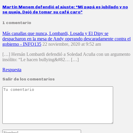
Martín Menem defendió el ajuste: “Mi papá es jubilado y no
se queja. Dejó de tomar su café caro”
1 comentario
Más canallas que nunca, Lombardi, Losada y El Dipy se
despacharon en la mesa de Andy operando descaradamente contra el
gobierno - INFO135
22 noviembre, 2020 at 9:52 am
[…] Hernán Lombardi defendió a Soledad Acuña con un argumento
insólito: “Le hacen bullying&#82… […]
Respuesta
Salir de los comentarios