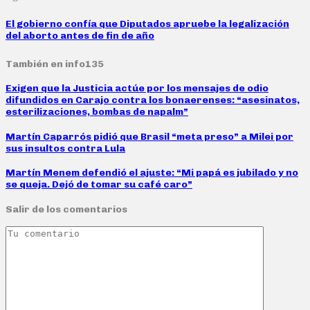
El gobierno confía que Diputados apruebe la legalización
del aborto antes de fin de año
También en info135
Exigen que la Justicia actúe por los mensajes de odio
difundidos en Carajo contra los bonaerenses: “asesinatos,
esterilizaciones, bombas de napalm”
Martín Caparrós pidió que Brasil “meta preso” a Milei por
sus insultos contra Lula
Martín Menem defendió el ajuste: “Mi papá es jubilado y no
se queja. Dejó de tomar su café caro”
Salir de los comentarios