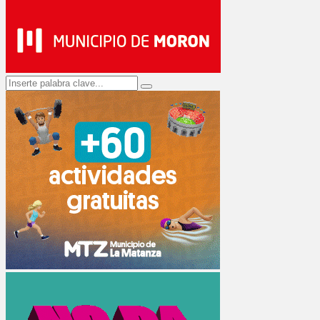
Search
Search
for: