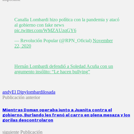
Canalla Lombardi hizo política con la pandemia y atacó
al gobierno con fake news
pic.twitter.com/WMZAUzqGY6
— Revolución Popular (@RPN_Oficial)
November
22, 2020
Hernán Lombardi defendió a Soledad Acuña con un
argumento insólito: “Le hacen bullying”
andy
El Dipy
lombardi
losada
Publicación anterior
Mientras Doman operaba junto a Juanita contra el
gobierno, Burlando les frenó el carro en plena mesaza y los
gorilas descontrolaron
siguiente Publicación