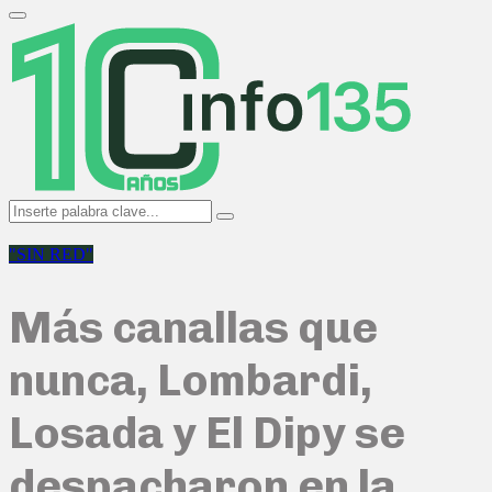
Search
for:
Primary
Menu
Search
Search
for:
"SIN RED"
Más canallas que
nunca, Lombardi,
Losada y El Dipy se
despacharon en la