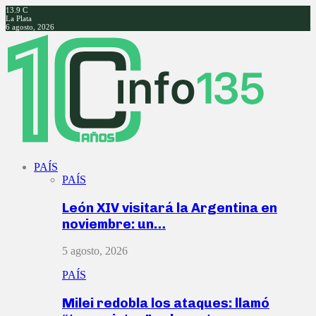
13.9
C
La Plata
6 agosto, 2026
Facebook
Twitter
Instagram
Youtube
PAÍS
PAÍS
León XIV visitará la Argentina en
noviembre: un…
5 agosto, 2026
PAÍS
Milei redobla los ataques: llamó