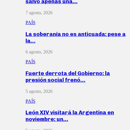
salvó apenas una…
7 agosto, 2026
PAÍS
La soberanía no es anticuada: pese a
la…
6 agosto, 2026
PAÍS
Fuerte derrota del Gobierno: la
presión social frenó…
5 agosto, 2026
PAÍS
León XIV visitará la Argentina en
noviembre: un…