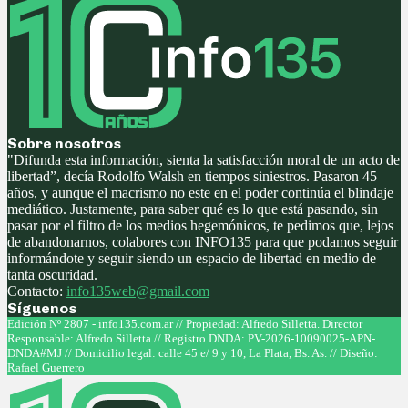
Sobre nosotros
"Difunda esta información, sienta la satisfacción moral de un acto de
libertad”, decía Rodolfo Walsh en tiempos siniestros. Pasaron 45
años, y aunque el macrismo no este en el poder continúa el blindaje
mediático. Justamente, para saber qué es lo que está pasando, sin
pasar por el filtro de los medios hegemónicos, te pedimos que, lejos
de abandonarnos, colabores con INFO135 para que podamos seguir
informándote y seguir siendo un espacio de libertad en medio de
tanta oscuridad.
Contacto:
info135web@gmail.com
Síguenos
Facebook
Twitter
Instagram
Youtube
Edición Nº 2807 - info135.com.ar // Propiedad: Alfredo Silletta. Director
Responsable: Alfredo Silletta // Registro DNDA: PV-2026-10090025-APN-
DNDA#MJ // Domicilio legal: calle 45 e/ 9 y 10, La Plata, Bs. As. // Diseño:
Rafael Guerrero