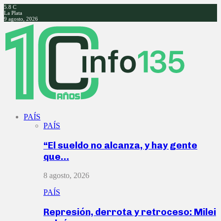
5.8
C
La Plata
9 agosto, 2026
Facebook
Twitter
Instagram
Youtube
PAÍS
PAÍS
“El sueldo no alcanza, y hay gente
que…
8 agosto, 2026
PAÍS
Represión, derrota y retroceso: Milei