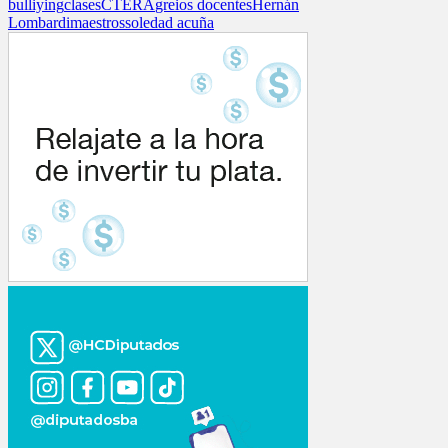
bulliying
clases
CTERA
greios docentes
Hernán
Lombardi
maestros
soledad acuña