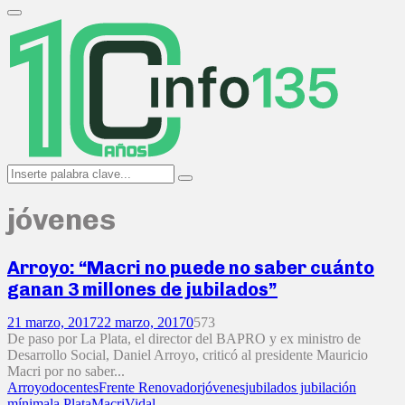
Search
for:
Primary
Menu
Search
Search
for:
jóvenes
Arroyo: “Macri no puede no saber cuánto
ganan 3 millones de jubilados”
21 marzo, 2017
22 marzo, 2017
0
573
De paso por La Plata, el director del BAPRO y ex ministro de
Desarrollo Social, Daniel Arroyo, criticó al presidente Mauricio
Macri por no saber...
Arroyo
docentes
Frente Renovador
jóvenes
jubilados jubilación
mínima
la Plata
Macri
Vidal