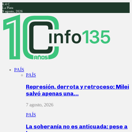
6.4
C
La Plata
9 agosto, 2026
Facebook
Twitter
Instagram
Youtube
PAÍS
PAÍS
Represión, derrota y retroceso: Milei
salvó apenas una…
7 agosto, 2026
PAÍS
La soberanía no es anticuada: pese a