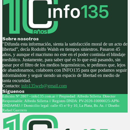
Sobre nosotros
"Difunda esta información, sienta la satisfacción moral de un acto de
libertad”, decía Rodolfo Walsh en tiempos siniestros. Pasaron 45
años, y aunque el macrismo no este en el poder continúa el blindaje
mediático. Justamente, para saber qué es lo que está pasando, sin
pasar por el filtro de los medios hegemónicos, te pedimos que, lejos
de abandonarnos, colabores con INFO135 para que podamos seguir
informándote y seguir siendo un espacio de libertad en medio de
tanta oscuridad.
Contacto:
info135web@gmail.com
Síguenos
Facebook
Twitter
Instagram
Youtube
Edición Nº 2807 - info135.com.ar // Propiedad: Alfredo Silletta. Director
Responsable: Alfredo Silletta // Registro DNDA: PV-2026-10090025-APN-
DNDA#MJ // Domicilio legal: calle 45 e/ 9 y 10, La Plata, Bs. As. // Diseño:
Rafael Guerrero