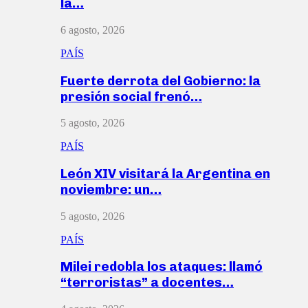
la…
6 agosto, 2026
PAÍS
Fuerte derrota del Gobierno: la
presión social frenó…
5 agosto, 2026
PAÍS
León XIV visitará la Argentina en
noviembre: un…
5 agosto, 2026
PAÍS
Milei redobla los ataques: llamó
“terroristas” a docentes…