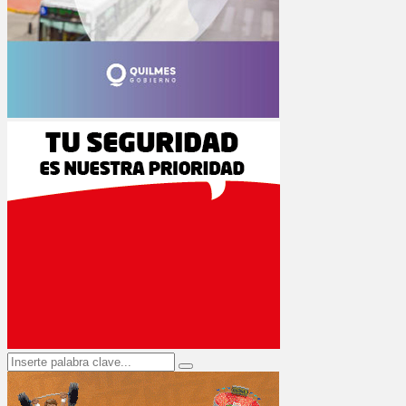
Search
Search
for: