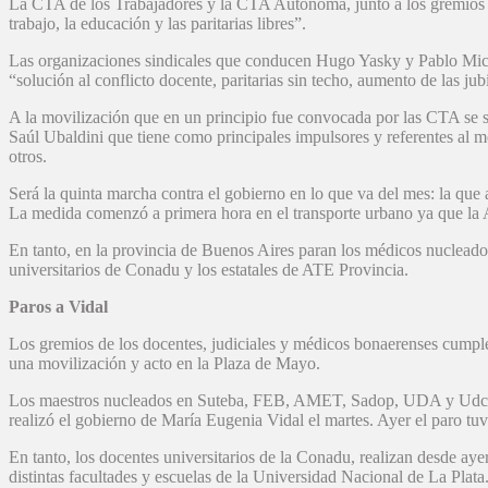
La CTA de los Trabajadores y la CTA Autónoma, junto a los gremios 
trabajo, la educación y las paritarias libres”.
Las organizaciones sindicales que conducen Hugo Yasky y Pablo Miche
“solución al conflicto docente, paritarias sin techo, aumento de las jub
A la movilización que en un principio fue convocada por las CTA se
Saúl Ubaldini que tiene como principales impulsores y referentes al m
otros.
Será la quinta marcha contra el gobierno en lo que va del mes: la que 
La medida comenzó a primera hora en el transporte urbano ya que la As
En tanto, en la provincia de Buenos Aires paran los médicos nucleados
universitarios de Conadu y los estatales de ATE Provincia.
Paros a Vidal
Los gremios de los docentes, judiciales y médicos bonaerenses cumplen
una movilización y acto en la Plaza de Mayo.
Los maestros nucleados en Suteba, FEB, AMET, Sadop, UDA y Udcoba 
realizó el gobierno de María Eugenia Vidal el martes. Ayer el paro tu
En tanto, los docentes universitarios de la Conadu, realizan desde ayer
distintas facultades y escuelas de la Universidad Nacional de La Plata