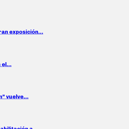
ran exposición…
n el…
wn” vuelve…
habilitación a…