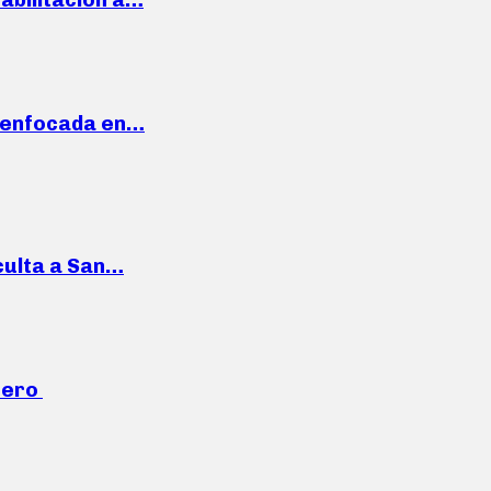
a enfocada en…
culta a San…
mero