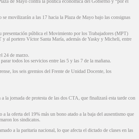
aza de Mayo contra la política económica del Gobierno y “por el
se movilizarán a las 17 hacia la Plaza de Mayo bajo las consignas
u presentación pública el Movimiento por los Trabajadores (MPT)
T y al portero Víctor Santa María, además de Yasky y Micheli, entre
del 24 de marzo.
rar todos los servicios entre las 5 y las 7 de la mañana.
rense, los seis gremios del Frente de Unidad Docente, los
 la jornada de protesta de las dos CTA, que finalizará esta tarde con
 la oferta del 19% más un bono atado a la baja del ausentismo que
maron los sindicatos.
ado a la paritaria nacional, lo que afecta el dictado de clases en las