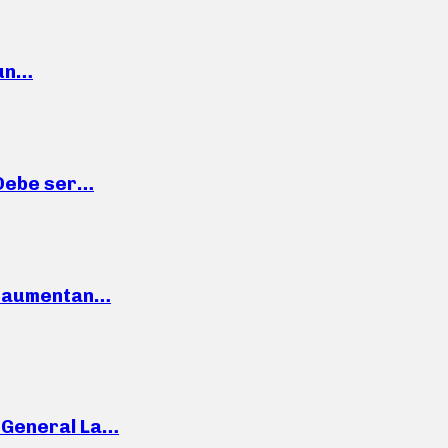
 un…
“Debe ser…
o: aumentan…
e General La…