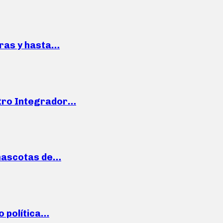
pras y hasta…
ntro Integrador…
mascotas de…
o política…