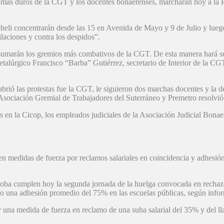
más duros de la CGT y los docentes bonaerenses, marcharán hoy a la Pl
li concentrarán desde las 15 en Avenida de Mayo y 9 de Julio y luego 
ilaciones y contra los despidos”.
 sumarán los gremios más combativos de la CGT. De esta manera hará s
etalúrgico Francisco “Barba” Gutiérrez, secretario de Interior de la CG
abrió las protestas fue la CGT, le siguieron dos marchas docentes y la 
ociación Gremial de Trabajadores del Suterráneo y Premetro resolvió pa
 en la Cicop, los empleados judiciales de la Asociación Judicial Bonae
 medidas de fuerza por reclamos salariales en coincidencia y adhesión a
cumplen hoy la segunda jornada de la huelga convocada en rechazo a
vo una adhesión promedio del 75% en las escuelas públicas, según infor
 una medida de fuerza en reclamo de una suba salarial del 35% y del llam
.