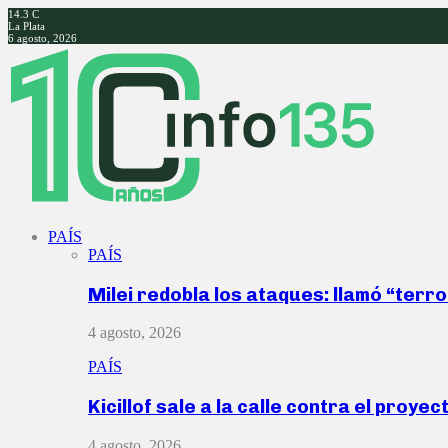
14.3
C
La Plata
6 agosto, 2026
Facebook
Twitter
Instagram
Youtube
PAÍS
PAÍS
Milei redobla los ataques: llamó “ter
4 agosto, 2026
PAÍS
Kicillof sale a la calle contra el proye
4 agosto, 2026