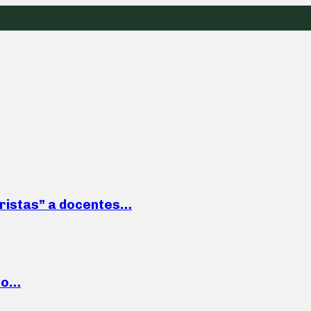
roristas” a docentes…
cto…