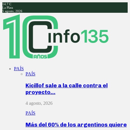
14.7
C
La Plata
5 agosto, 2026
Facebook
Twitter
Instagram
Youtube
PAÍS
PAÍS
Kicillof sale a la calle contra el
proyecto…
4 agosto, 2026
PAÍS
Más del 60% de los argentinos quiere