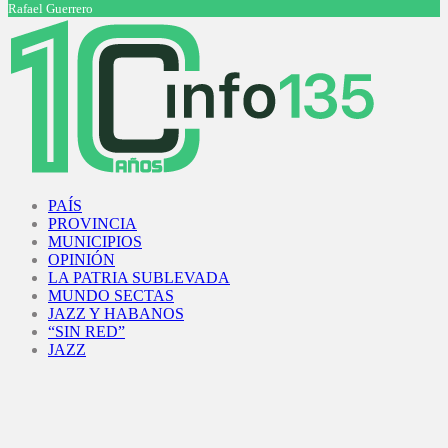
Rafael Guerrero
Facebook
Twitter
Instagram
Youtube
PAÍS
PROVINCIA
MUNICIPIOS
OPINIÓN
LA PATRIA SUBLEVADA
MUNDO SECTAS
JAZZ Y HABANOS
“SIN RED”
JAZZ