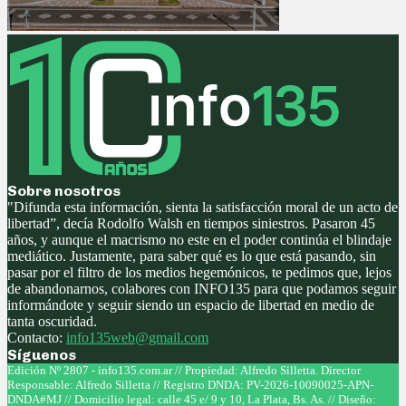
Sobre nosotros
"Difunda esta información, sienta la satisfacción moral de un acto de
libertad”, decía Rodolfo Walsh en tiempos siniestros. Pasaron 45
años, y aunque el macrismo no este en el poder continúa el blindaje
mediático. Justamente, para saber qué es lo que está pasando, sin
pasar por el filtro de los medios hegemónicos, te pedimos que, lejos
de abandonarnos, colabores con INFO135 para que podamos seguir
informándote y seguir siendo un espacio de libertad en medio de
tanta oscuridad.
Contacto:
info135web@gmail.com
Síguenos
Facebook
Twitter
Instagram
Youtube
Edición Nº 2807 - info135.com.ar // Propiedad: Alfredo Silletta. Director
Responsable: Alfredo Silletta // Registro DNDA: PV-2026-10090025-APN-
DNDA#MJ // Domicilio legal: calle 45 e/ 9 y 10, La Plata, Bs. As. // Diseño: