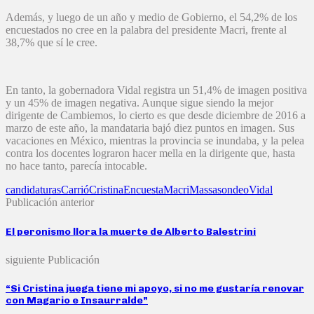
Además, y luego de un año y medio de Gobierno, el 54,2% de los
encuestados no cree en la palabra del presidente Macri, frente al
38,7% que sí le cree.
En tanto, la gobernadora Vidal registra un 51,4% de imagen positiva
y un 45% de imagen negativa. Aunque sigue siendo la mejor
dirigente de Cambiemos, lo cierto es que desde diciembre de 2016 a
marzo de este año, la mandataria bajó diez puntos en imagen. Sus
vacaciones en México, mientras la provincia se inundaba, y la pelea
contra los docentes lograron hacer mella en la dirigente que, hasta
no hace tanto, parecía intocable.
candidaturas
Carrió
Cristina
Encuesta
Macri
Massa
sondeo
Vidal
Publicación anterior
El peronismo llora la muerte de Alberto Balestrini
siguiente Publicación
“Si Cristina juega tiene mi apoyo, si no me gustaría renovar
con Magario e Insaurralde”