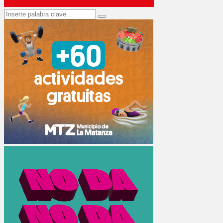
Search
Search
for: