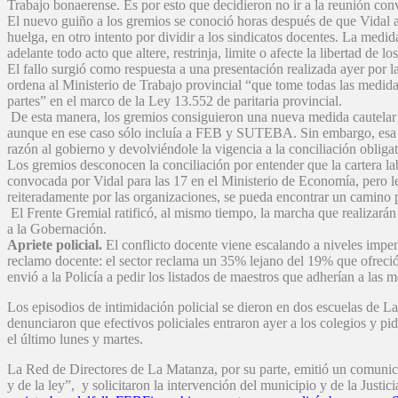
Trabajo bonaerense. Es por esto que decidieron no ir a la reunión con
El nuevo guiño a los gremios se conoció horas después de que Vidal an
huelga, en otro intento por dividir a los sindicatos docentes. La medid
adelante todo acto que altere, restrinja, limite o afecte la libertad de l
El fallo surgió como respuesta a una presentación realizada ayer p
ordena al Ministerio de Trabajo provincial “que tome todas las medidas
partes” en el marco de la Ley 13.552 de paritaria provincial.
De esta manera, los gremios consiguieron una nueva medida cautelar a 
aunque en ese caso sólo incluía a FEB y SUTEBA. Sin embargo, esa me
razón al gobierno y devolviéndole la vigencia a la conciliación obliga
Los gremios desconocen la conciliación por entender que la cartera lab
convocada por Vidal para las 17 en el Ministerio de Economía, pero l
reiteradamente por las organizaciones, se pueda encontrar un camino p
El Frente Gremial ratificó, al mismo tiempo, la marcha que realizarán h
a la Gobernación.
Apriete policial.
El conflicto docente viene escalando a niveles impe
reclamo docente: el sector reclama un 35% lejano del 19% que ofreció 
envió a la Policía a pedir los listados de maestros que adherían a las 
Los episodios de intimidación policial se dieron en dos escuelas de La
denunciaron que efectivos policiales entraron ayer a los colegios y p
el último lunes y martes.
La Red de Directores de La Matanza, por su parte, emitió un comunicad
y de la ley”, y solicitaron la intervención del municipio y de la Justic