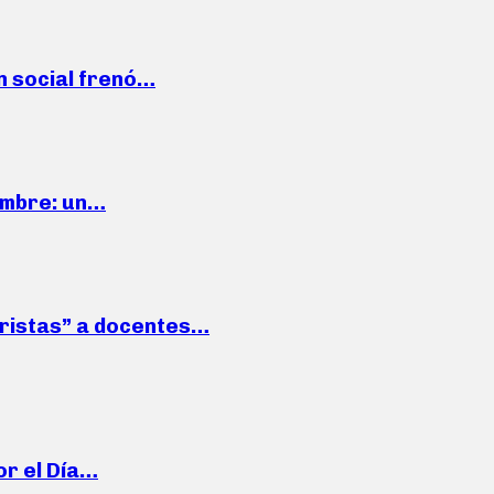
n social frenó…
iembre: un…
roristas” a docentes…
or el Día…