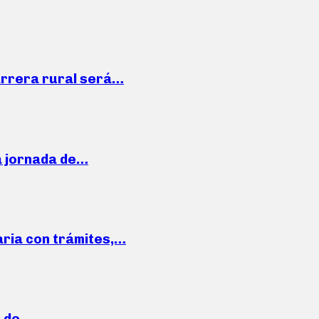
arrera rural será…
a jornada de…
aria con trámites,…
a de…