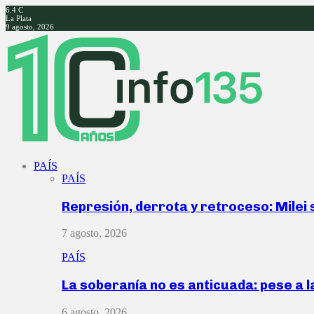
6.4
C
La Plata
9 agosto, 2026
Facebook
Twitter
Instagram
Youtube
PAÍS
PAÍS
Represión, derrota y retroceso: Milei
7 agosto, 2026
PAÍS
La soberanía no es anticuada: pese a 
6 agosto, 2026