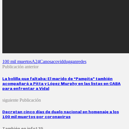
100 mil muertos
A24
Canosa
covid
duggan
redes
Publicación anterior
La bolilla que faltaba: El marido de “Pampita” también
acompañará a Pitta y López Murphy en las listas en CABA
para enfrentar a Vidal
siguiente Publicación
Decretan cinco días de duelo nacional en homenaje a los
100 mil muertos por coronavirus
También en info135