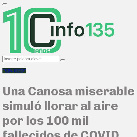
Search
for:
Primary
Menu
Search
Search
for:
"SIN RED"
Una Canosa miserable
simuló llorar al aire
por los 100 mil
fallecidos de COVID