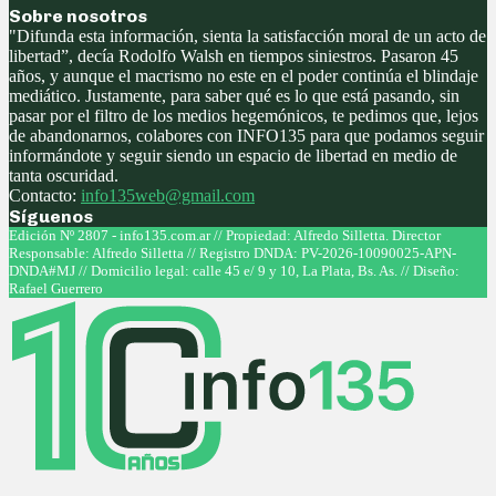
Sobre nosotros
"Difunda esta información, sienta la satisfacción moral de un acto de
libertad”, decía Rodolfo Walsh en tiempos siniestros. Pasaron 45
años, y aunque el macrismo no este en el poder continúa el blindaje
mediático. Justamente, para saber qué es lo que está pasando, sin
pasar por el filtro de los medios hegemónicos, te pedimos que, lejos
de abandonarnos, colabores con INFO135 para que podamos seguir
informándote y seguir siendo un espacio de libertad en medio de
tanta oscuridad.
Contacto:
info135web@gmail.com
Síguenos
Facebook
Twitter
Instagram
Youtube
Edición Nº 2807 - info135.com.ar // Propiedad: Alfredo Silletta. Director
Responsable: Alfredo Silletta // Registro DNDA: PV-2026-10090025-APN-
DNDA#MJ // Domicilio legal: calle 45 e/ 9 y 10, La Plata, Bs. As. // Diseño:
Rafael Guerrero
Facebook
Twitter
Instagram
Youtube