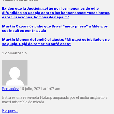
Exigen que la Justicia actúe por los mensajes de odio
difundidos en Carajo contra los bonaerenses: “asesinatos,
esterilizaciones, bombas de napalm”
Martín Caparrós pidió que Brasil “meta preso” a Milei por
sus insultos contra Lula
Martín Menem defendió el ajuste: “Mi papá es jubilado y no
se queja. Dejó de tomar su café caro”
1 comentario
Fernandez
16 julio, 2021 at 1:07 am
ESTa es una reverenda H.d.mp amparada por el mafia magnetto y
macri miserable de mierda
Respuesta