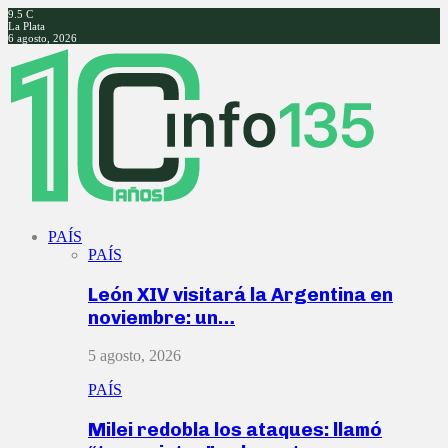
9.5
C
La Plata
6 agosto, 2026
Facebook
Twitter
Instagram
Youtube
PAÍS
PAÍS
León XIV visitará la Argentina en
noviembre: un…
5 agosto, 2026
PAÍS
Milei redobla los ataques: llamó