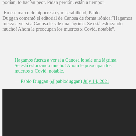
podían, lo hacían peor. Pidan perdón, están a tiempo”.
En ese marco de hipocresía y miserabilidad, Pablo
Duggan comentó el editorial de Canosa de forma irónica:”Hagamos
fuerza a ver si a Canosa le sale una lágrima. Se está esforzando
mucho! Ahora le preocupan los muertos x Covid, notable”.
Hagamos fuerza a ver si a Canosa le sale una lágrima.
Se está esforzando mucho! Ahora le preocupan los
muertos x Covid, notable.
— Pablo Duggan (@pabloduggan)
July 14, 2021