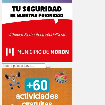
Search
Search
for: