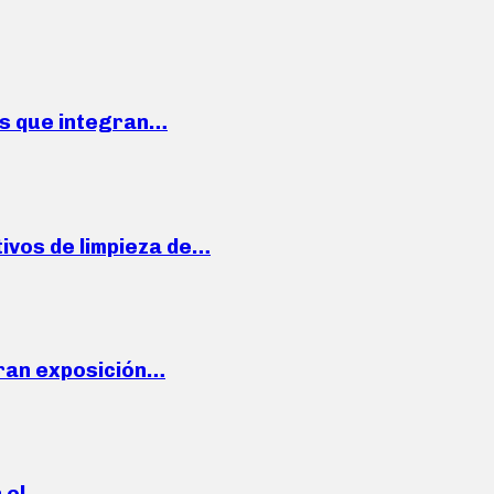
ses que integran…
ivos de limpieza de…
ran exposición…
n el…