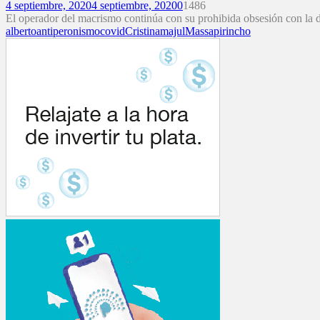
4 septiembre, 2020
4 septiembre, 2020
0
1486
El operador del macrismo continúa con su prohibida obsesión con la dos
alberto
antiperonismo
covid
Cristina
majul
Massa
pirincho