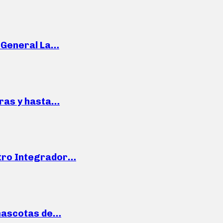
e General La…
pras y hasta…
ntro Integrador…
mascotas de…