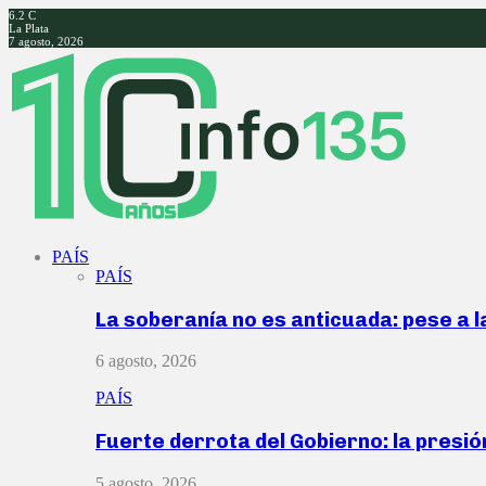
6.2
C
La Plata
7 agosto, 2026
Facebook
Twitter
Instagram
Youtube
PAÍS
PAÍS
La soberanía no es anticuada: pese a 
6 agosto, 2026
PAÍS
Fuerte derrota del Gobierno: la presió
5 agosto, 2026