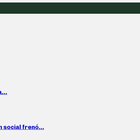
la…
n social frenó…