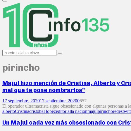
Primary
Menu
Search
Search
for:
pirincho
Majul hizo mención de Cristina, Alberto y Cri
mal que te pone nombrarlos”
17 septiembre, 2020
17 septiembre, 2020
0
657
El operador ultramacrista sigue obsesionado con algunas personas a la
alberto
Cristina
cristobal lopez
editorial
la nacion
majul
pirincho
redes
twitt
Un Majul cada vez más obsesionado con Cristi