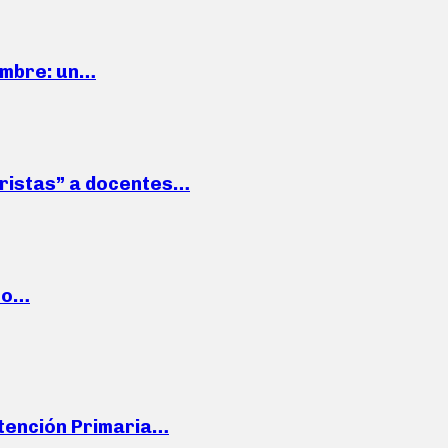
iembre: un…
roristas” a docentes…
cto…
Atención Primaria…