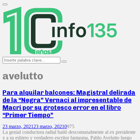
Search
for:
Primary
Menu
Search
Search
for:
avelutto
Para alquilar balcones: Magistral delirada
de la “Negra” Vernaci al impresentable de
Macri por su grotesco error en el libro
“Primer Tiempo”
23 marzo, 2021
23 marzo, 2021
0
975
La genial conductora radial bailó descomunalmente al ex presidente
y a su esbirro y verdadero escritor fantasma, Pablo Avelutto luego