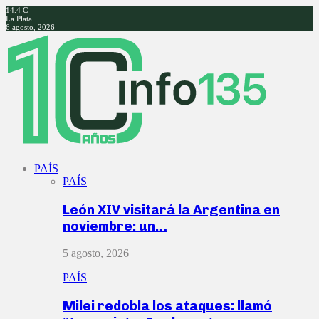
14.4
C
La Plata
6 agosto, 2026
Facebook
Twitter
Instagram
Youtube
PAÍS
PAÍS
León XIV visitará la Argentina en
noviembre: un…
5 agosto, 2026
PAÍS
Milei redobla los ataques: llamó