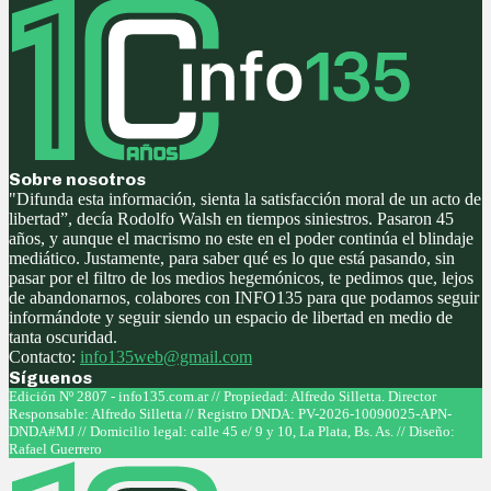
Sobre nosotros
"Difunda esta información, sienta la satisfacción moral de un acto de
libertad”, decía Rodolfo Walsh en tiempos siniestros. Pasaron 45
años, y aunque el macrismo no este en el poder continúa el blindaje
mediático. Justamente, para saber qué es lo que está pasando, sin
pasar por el filtro de los medios hegemónicos, te pedimos que, lejos
de abandonarnos, colabores con INFO135 para que podamos seguir
informándote y seguir siendo un espacio de libertad en medio de
tanta oscuridad.
Contacto:
info135web@gmail.com
Síguenos
Facebook
Twitter
Instagram
Youtube
Edición Nº 2807 - info135.com.ar // Propiedad: Alfredo Silletta. Director
Responsable: Alfredo Silletta // Registro DNDA: PV-2026-10090025-APN-
DNDA#MJ // Domicilio legal: calle 45 e/ 9 y 10, La Plata, Bs. As. // Diseño:
Rafael Guerrero