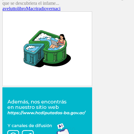
que se descubriera el infame...
avelutto
libro
Macri
radio
vernaci