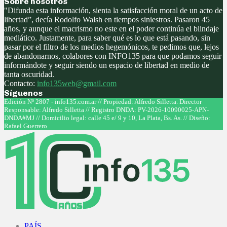
Sobre nosotros
"Difunda esta información, sienta la satisfacción moral de un acto de
libertad”, decía Rodolfo Walsh en tiempos siniestros. Pasaron 45
años, y aunque el macrismo no este en el poder continúa el blindaje
mediático. Justamente, para saber qué es lo que está pasando, sin
pasar por el filtro de los medios hegemónicos, te pedimos que, lejos
de abandonarnos, colabores con INFO135 para que podamos seguir
informándote y seguir siendo un espacio de libertad en medio de
tanta oscuridad.
Contacto:
info135web@gmail.com
Síguenos
Facebook
Twitter
Instagram
Youtube
Edición Nº 2807 - info135.com.ar // Propiedad: Alfredo Silletta. Director
Responsable: Alfredo Silletta // Registro DNDA: PV-2026-10090025-APN-
DNDA#MJ // Domicilio legal: calle 45 e/ 9 y 10, La Plata, Bs. As. // Diseño:
Rafael Guerrero
Facebook
Twitter
Instagram
Youtube
PAÍS