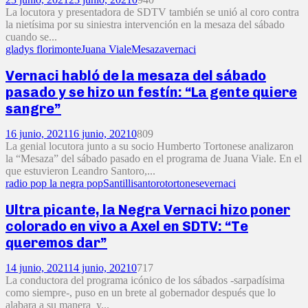
La locutora y presentadora de SDTV también se unió al coro contra
la nietísima por su siniestra intervención en la mesaza del sábado
cuando se...
gladys florimonte
Juana Viale
Mesaza
vernaci
Vernaci habló de la mesaza del sábado
pasado y se hizo un festín: “La gente quiere
sangre”
16 junio, 2021
16 junio, 2021
0
809
La genial locutora junto a su socio Humberto Tortonese analizaron
la “Mesaza” del sábado pasado en el programa de Juana Viale. En el
que estuvieron Leandro Santoro,...
radio pop la negra pop
Santilli
santoro
tortonese
vernaci
Ultra picante, la Negra Vernaci hizo poner
colorado en vivo a Axel en SDTV: “Te
queremos dar”
14 junio, 2021
14 junio, 2021
0
717
La conductora del programa icónico de los sábados -sarpadísima
como siempre-, puso en un brete al gobernador después que lo
alabara a su manera y...