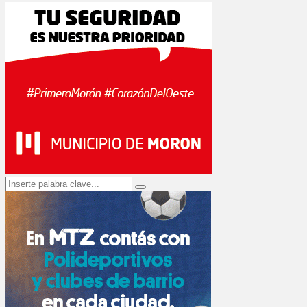
Search
Search
for: