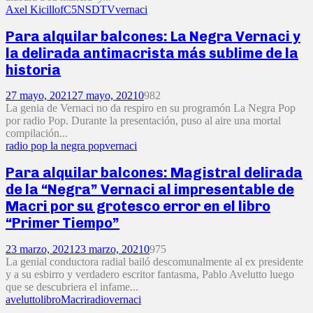
Axel Kicillof
C5N
SDTV
vernaci
Para alquilar balcones: La Negra Vernaci y
la delirada antimacrista más sublime de la
historia
27 mayo, 2021
27 mayo, 2021
0
982
La genia de Vernaci no da respiro en su programón La Negra Pop
por radio Pop. Durante la presentación, puso al aire una mortal
compilación...
radio pop la negra pop
vernaci
Para alquilar balcones: Magistral delirada
de la “Negra” Vernaci al impresentable de
Macri por su grotesco error en el libro
“Primer Tiempo”
23 marzo, 2021
23 marzo, 2021
0
975
La genial conductora radial bailó descomunalmente al ex presidente
y a su esbirro y verdadero escritor fantasma, Pablo Avelutto luego
que se descubriera el infame...
avelutto
libro
Macri
radio
vernaci