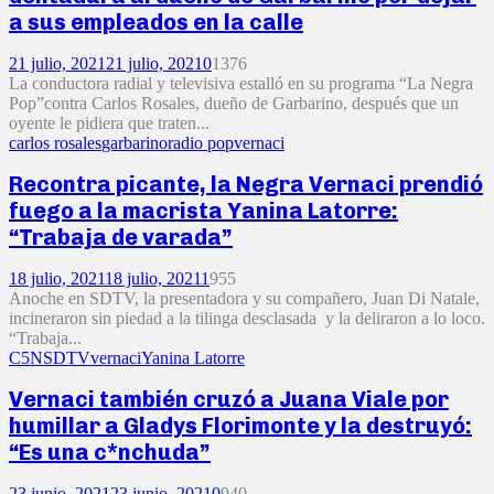
a sus empleados en la calle
21 julio, 2021
21 julio, 2021
0
1376
La conductora radial y televisiva estalló en su programa “La Negra
Pop”contra Carlos Rosales, dueño de Garbarino, después que un
oyente le pidiera que traten...
carlos rosales
garbarino
radio pop
vernaci
Recontra picante, la Negra Vernaci prendió
fuego a la macrista Yanina Latorre:
“Trabaja de varada”
18 julio, 2021
18 julio, 2021
1
955
Anoche en SDTV, la presentadora y su compañero, Juan Di Natale,
incineraron sin piedad a la tilinga desclasada y la deliraron a lo loco.
“Trabaja...
C5N
SDTV
vernaci
Yanina Latorre
Vernaci también cruzó a Juana Viale por
humillar a Gladys Florimonte y la destruyó:
“Es una c*nchuda”
23 junio, 2021
23 junio, 2021
0
940