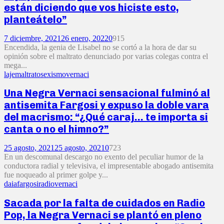
están diciendo que vos hiciste esto,
planteátelo”
7 diciembre, 2021
26 enero, 2022
0
915
Encendida, la genia de Lisabel no se cortó a la hora de dar su
opinión sobre el maltrato denunciado por varias colegas contra el
mega...
laje
maltrato
sexismo
vernaci
Una Negra Vernaci sensacional fulminó al
antisemita Fargosi y expuso la doble vara
del macrismo: “¿Qué caraj… te importa si
canta o no el himno?”
25 agosto, 2021
25 agosto, 2021
0
723
En un descomunal descargo no exento del peculiar humor de la
conductora radial y televisiva, el impresentable abogado antisemita
fue noqueado al primer golpe y...
daia
fargosi
radio
vernaci
Sacada por la falta de cuidados en Radio
Pop, la Negra Vernaci se plantó en pleno