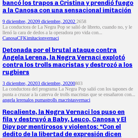
bancó los trapos a Cristina y prendió fuego
a la Canosa con una sensacional imitación
9 diciembre, 2020
9 diciembre, 2020
2
2658
La conductora de La Negra Pop se salió de libreto, cuando no, y le
llenó la cara de dedos a la operadora pro vida con...
Canosa
CFK
imitacion
vernaci
Detonada por el brutal ataque contra
Ángela Lerena, la Negra Vernaci explotó
contra los trolls macristas y destrozó a los
rugbiers
3 diciembre, 2020
3 diciembre, 2020
0
803
La conductora del programa La Negra Pop salió con los tapones de
punta a cruzar a la caterva de trolls macristas que se ensañaron con...
angela lerena
los pumas
trolls macristas
vernaci
Recaliente, la Negra Vernaci los puso en
fila y destruyó a Baby, Leuco, Canosa y El
Dipy por mentirosos y violentos: “Con el
dedito de la libertad de expresión dicen