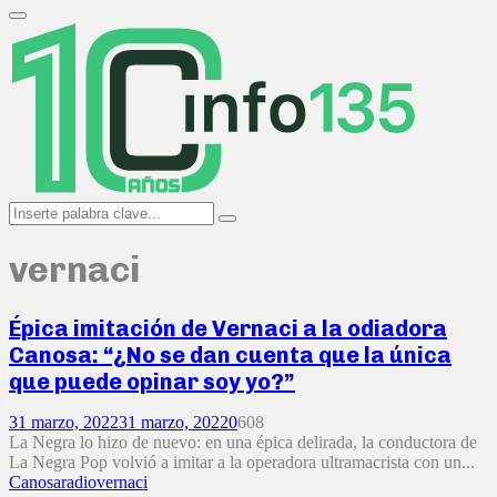
Search
for:
Primary
Menu
Search
Search
for:
vernaci
Épica imitación de Vernaci a la odiadora
Canosa: “¿No se dan cuenta que la única
que puede opinar soy yo?”
31 marzo, 2022
31 marzo, 2022
0
608
La Negra lo hizo de nuevo: en una épica delirada, la conductora de
La Negra Pop volvió a imitar a la operadora ultramacrista con un...
Canosa
radio
vernaci