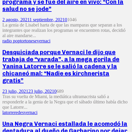
programa y se fue del aire en vivo: “Con la
salud no se jode”
2 agosto, 2021
1 septiembre, 2021
0
1046
La genia de Lisabel harta de que las mamparas que separan a los
integrantes que realizan los programas se encuentren rotas, decidió
al aire mandarse...
radio pop
tortonese
vernaci
Desquiciada porque Vernaci le dijo que
trabaja de “varada”, a la mega gorila de
Yanina Latorre se le salió la cadena y la
chicaneó mal: “Nadie es kirchnerista
gratis”
23 julio, 2021
23 julio, 2021
0
689
Tras su vuelta de Miami, la mediática ultramacrista salió a
responderle a la genia de la Negra que el sábado último había dicho
que Latorre...
latorre
redes
vernaci
Una Negra Vernaci estallada le acomodó la
dentadura al dueño de Garbarino por dejar