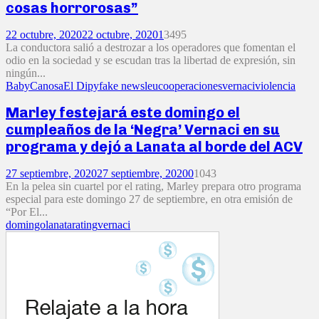
cosas horrorosas”
22 octubre, 2020
22 octubre, 2020
1
3495
La conductora salió a destrozar a los operadores que fomentan el
odio en la sociedad y se escudan tras la libertad de expresión, sin
ningún...
Baby
Canosa
El Dipy
fake news
leuco
operaciones
vernaci
violencia
Marley festejará este domingo el
cumpleaños de la ‘Negra’ Vernaci en su
programa y dejó a Lanata al borde del ACV
27 septiembre, 2020
27 septiembre, 2020
0
1043
En la pelea sin cuartel por el rating, Marley prepara otro programa
especial para este domingo 27 de septiembre, en otra emisión de
“Por El...
domingo
lanata
rating
vernaci