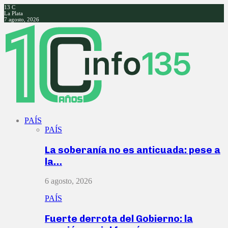
13
C
La Plata
7 agosto, 2026
Facebook
Twitter
Instagram
Youtube
PAÍS
PAÍS
La soberanía no es anticuada: pese a
la…
6 agosto, 2026
PAÍS
Fuerte derrota del Gobierno: la