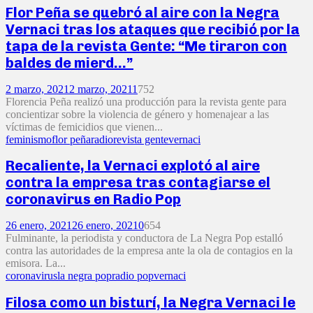
Flor Peña se quebró al aire con la Negra
Vernaci tras los ataques que recibió por la
tapa de la revista Gente: “Me tiraron con
baldes de mierd…”
2 marzo, 2021
2 marzo, 2021
1
752
Florencia Peña realizó una producción para la revista gente para
concientizar sobre la violencia de género y homenajear a las
víctimas de femicidios que vienen...
feminismo
flor peña
radio
revista gente
vernaci
Recaliente, la Vernaci explotó al aire
contra la empresa tras contagiarse el
coronavirus en Radio Pop
26 enero, 2021
26 enero, 2021
0
654
Fulminante, la periodista y conductora de La Negra Pop estalló
contra las autoridades de la empresa ante la ola de contagios en la
emisora. La...
coronavirus
la negra pop
radio pop
vernaci
Filosa como un bisturí, la Negra Vernaci le