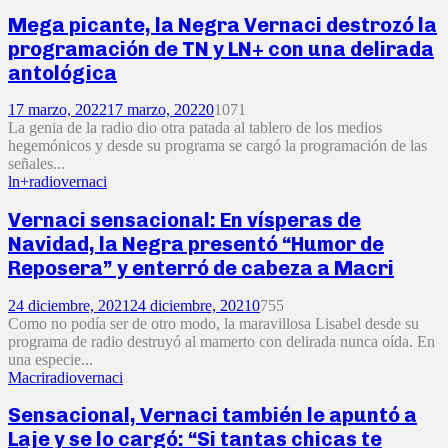
Mega picante, la Negra Vernaci destrozó la
programación de TN y LN+ con una delirada
antológica
17 marzo, 2022
17 marzo, 2022
0
1071
La genia de la radio dio otra patada al tablero de los medios
hegemónicos y desde su programa se cargó la programación de las
señales...
ln+
radio
vernaci
Vernaci sensacional: En vísperas de
Navidad, la Negra presentó “Humor de
Reposera” y enterró de cabeza a Macri
24 diciembre, 2021
24 diciembre, 2021
0
755
Como no podía ser de otro modo, la maravillosa Lisabel desde su
programa de radio destruyó al mamerto con delirada nunca oída. En
una especie...
Macri
radio
vernaci
Sensacional, Vernaci también le apuntó a
Laje y se lo cargó: “Si tantas chicas te