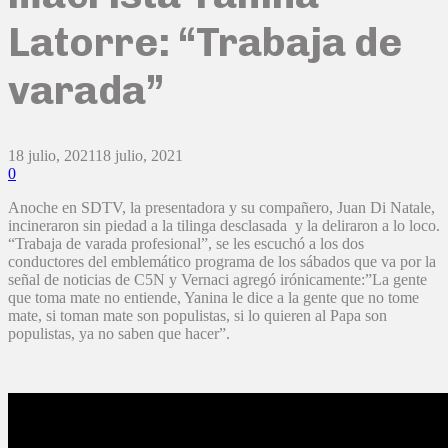
Latorre: “Trabaja de
varada”
18 julio, 2021
18 julio, 2021
0
Anoche en SDTV, la presentadora y su compañero, Juan Di Natale,
incineraron sin piedad a la tilinga desclasada y la deliraron a lo loco.
“Trabaja de varada profesional”, se les escuchó a los dos
conductores del emblemático programa de los sábados que va por la
señal de noticias de C5N y Vernaci agregó irónicamente:”La gente
que toma mate no entiende, Yanina le dice a la gente que no tome
mate, si toman mate son populistas, si lo quieren al Papa son
populistas, ya no saben que hacer”.