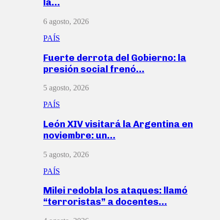
la…
6 agosto, 2026
PAÍS
Fuerte derrota del Gobierno: la
presión social frenó…
5 agosto, 2026
PAÍS
León XIV visitará la Argentina en
noviembre: un…
5 agosto, 2026
PAÍS
Milei redobla los ataques: llamó
“terroristas” a docentes…