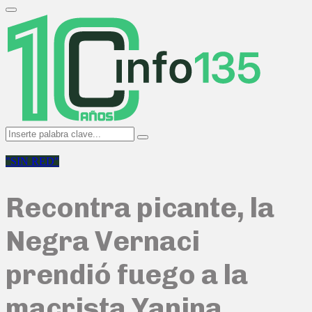
Search
for:
Primary
Menu
Search
Search
for:
"SIN RED"
Recontra picante, la
Negra Vernaci
prendió fuego a la
macrista Yanina