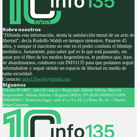
Sobre nosotros
"Difunda esta información, sienta la satisfacción moral de un acto de
libertad”, decía Rodolfo Walsh en tiempos siniestros. Pasaron 45
años, y aunque el macrismo no este en el poder continúa el blindaje
mediático. Justamente, para saber qué es lo que está pasando, sin
pasar por el filtro de los medios hegemónicos, te pedimos que, lejos
de abandonarnos, colabores con INFO135 para que podamos seguir
informándote y seguir siendo un espacio de libertad en medio de
tanta oscuridad.
Contacto:
info135web@gmail.com
Síguenos
Facebook
Twitter
Instagram
Youtube
Edición Nº 2807 - info135.com.ar // Propiedad: Alfredo Silletta. Director
Responsable: Alfredo Silletta // Registro DNDA: PV-2026-10090025-APN-
DNDA#MJ // Domicilio legal: calle 45 e/ 9 y 10, La Plata, Bs. As. // Diseño:
Rafael Guerrero