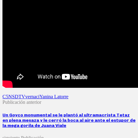
C5N
SDTV
vernaci
Yanina Latorre
Publicación anterior
Un Goyco monumental se le plantó al ultramacrista Tetaz
en plena mesaza y le cerró la boca al aire ante el estupor de
la mega gorila de Juana Viale
siguiente Publicación