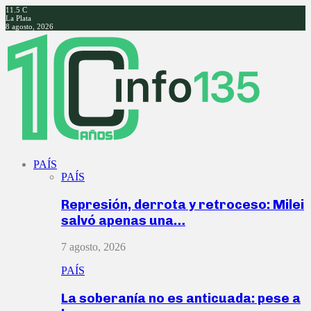
11.5
C
La Plata
8 agosto, 2026
Facebook
Twitter
Instagram
Youtube
PAÍS
PAÍS
Represión, derrota y retroceso: Milei
salvó apenas una…
7 agosto, 2026
PAÍS
La soberanía no es anticuada: pese a