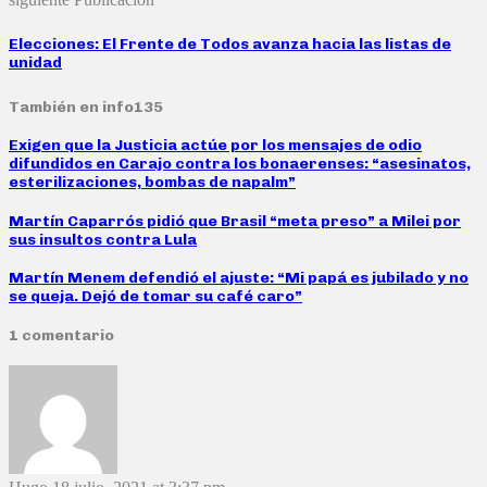
Elecciones: El Frente de Todos avanza hacia las listas de
unidad
También en info135
Exigen que la Justicia actúe por los mensajes de odio
difundidos en Carajo contra los bonaerenses: “asesinatos,
esterilizaciones, bombas de napalm”
Martín Caparrós pidió que Brasil “meta preso” a Milei por
sus insultos contra Lula
Martín Menem defendió el ajuste: “Mi papá es jubilado y no
se queja. Dejó de tomar su café caro”
1 comentario