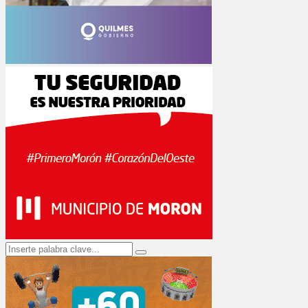
Search
Search
for: