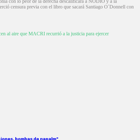
tonía con lo peor de la derecha descalificara a NODIO y a la
jerció censura previa con el libro que sacará Santiago O´Donnell con
 al aire que MACRI recurrió a la justicia para ejercer
aciones, bombas de napalm”