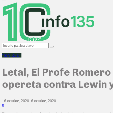
Primary
Menu
Search
Search
for:
"SIN RED"
Letal, El Profe Romero
opereta contra Lewin y
16 octubre, 2020
16 octubre, 2020
0