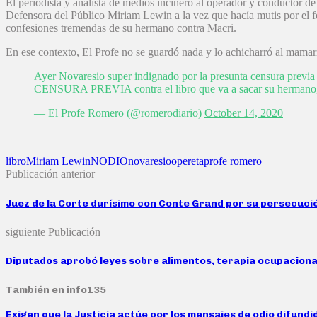
El periodista y analista de medios incineró al operador y conductor d
Defensora del Público Miriam Lewin a la vez que hacía mutis por el fo
confesiones tremendas de su hermano contra Macri.
En ese contexto, El Profe no se guardó nada y lo achicharró al mamar
Ayer Novaresio super indignado por la presunta censura previa
CENSURA PREVIA contra el libro que va a sacar su hermano
— El Profe Romero (@romerodiario)
October 14, 2020
libro
Miriam Lewin
NODIO
novaresio
opereta
profe romero
Publicación anterior
Juez de la Corte durísimo con Conte Grand por su persecución
siguiente Publicación
Diputados aprobó leyes sobre alimentos, terapia ocupacional
También en info135
Exigen que la Justicia actúe por los mensajes de odio difund