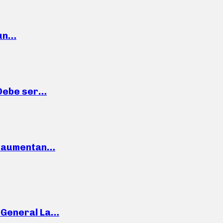
 un…
“Debe ser…
o: aumentan…
e General La…