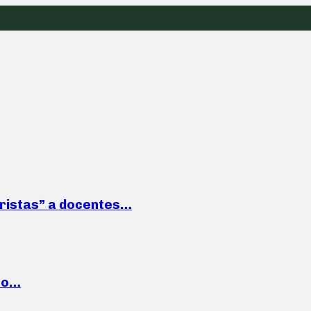
roristas” a docentes…
cto…