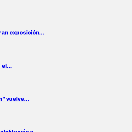
ran exposición…
n el…
wn” vuelve…
habilitación a…