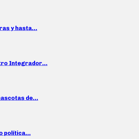
pras y hasta…
ntro Integrador…
mascotas de…
o política…