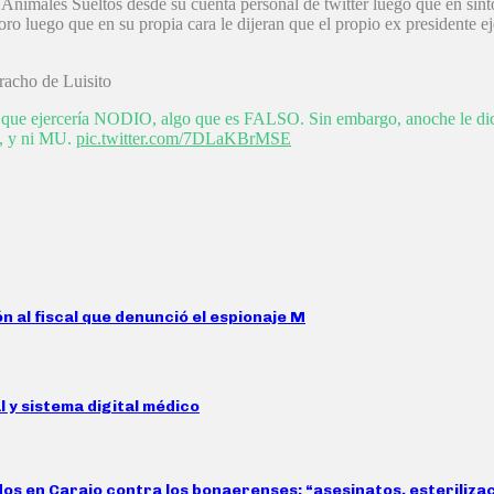
e Animales Sueltos desde su cuenta personal de twitter luego que en sin
ro luego que en su propia cara le dijeran que el propio ex presidente e
racho de Luisito
 que ejercería NODIO, algo que es FALSO. Sin embargo, anoche le dicen
, y ni MU.
pic.twitter.com/7DLaKBrMSE
 al fiscal que denunció el espionaje M
 y sistema digital médico
idos en Carajo contra los bonaerenses: “asesinatos, esteriliz