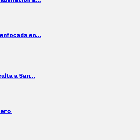
a enfocada en…
culta a San…
mero