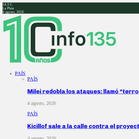
14.3
C
La Plata
6 agosto, 2026
Facebook
Twitter
Instagram
Youtube
PAÍS
PAÍS
Milei redobla los ataques: llamó “ter
4 agosto, 2026
PAÍS
Kicillof sale a la calle contra el proye
4 agosto, 2026