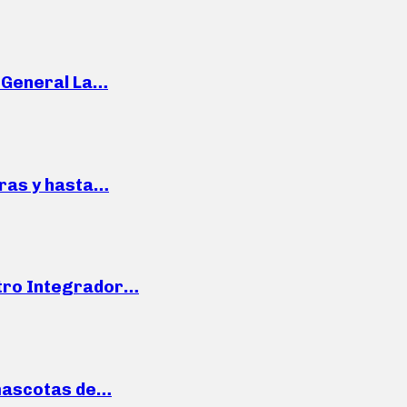
e General La…
pras y hasta…
ntro Integrador…
mascotas de…