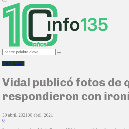
Primary
Menu
Search
Search
for:
"SIN RED"
Vidal publicó fotos de
respondieron con ironí
30 abril, 2021
30 abril, 2021
0