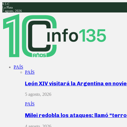
9.5
C
La Plata
7 agosto, 2026
Facebook
Twitter
Instagram
Youtube
PAÍS
PAÍS
León XIV visitará la Argentina en nov
5 agosto, 2026
PAÍS
Milei redobla los ataques: llamó “ter
4 agosto, 2026