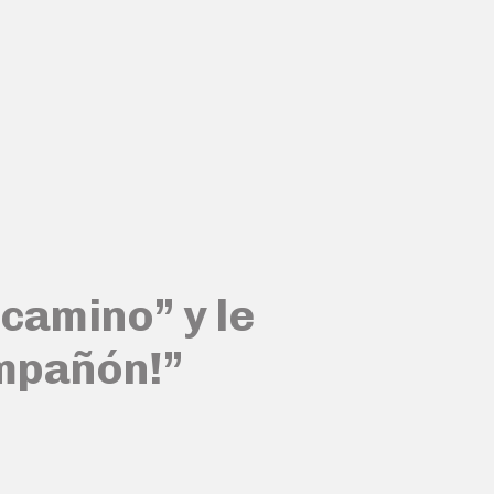
camino” y le
ampañón!”