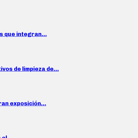
ses que integran…
ivos de limpieza de…
ran exposición…
n el…