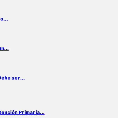
cto…
 un…
“Debe ser…
Atención Primaria…