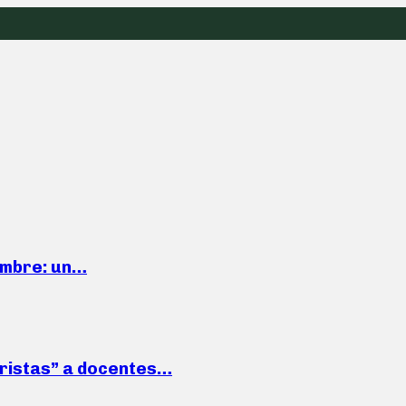
iembre: un…
roristas” a docentes…