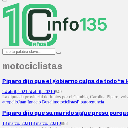
Primary
Menu
Search
Search
for:
motociclistas
Piparo dijo que el gobierno culpa de todo “a
24 abril, 2021
24 abril, 2021
0
849
La diputada provincial de Juntos por el Cambio, Carolina Piparo, volvió
atropello
Juan Ignacio Buzali
motociclistas
Piparo
renuncia
Piparo dijo que su marido sigue preso porque 
13 marzo, 2021
13 marzo, 2021
0
888