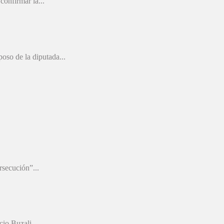
confirmar la...
oso de la diputada...
rsecución”...
io Buzali,...