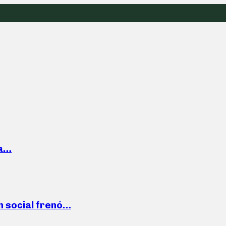
la…
n social frenó…