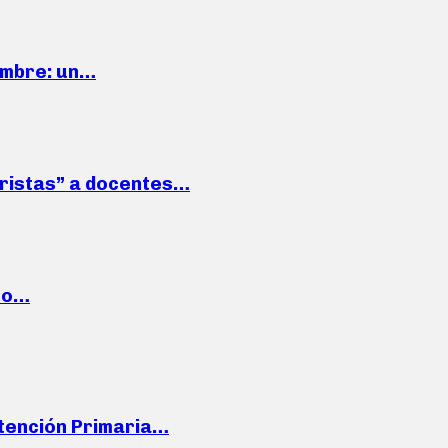
iembre: un…
roristas” a docentes…
cto…
Atención Primaria…