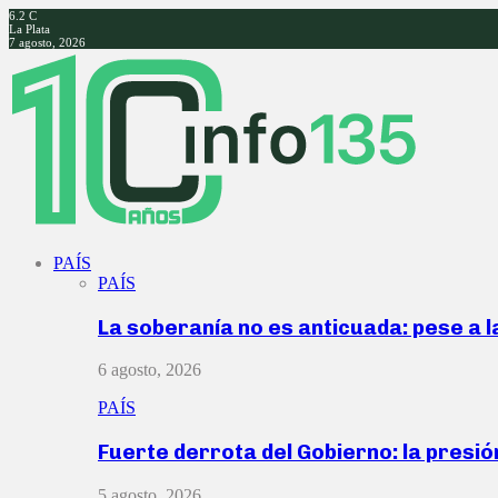
6.2
C
La Plata
7 agosto, 2026
Facebook
Twitter
Instagram
Youtube
PAÍS
PAÍS
La soberanía no es anticuada: pese a 
6 agosto, 2026
PAÍS
Fuerte derrota del Gobierno: la presió
5 agosto, 2026