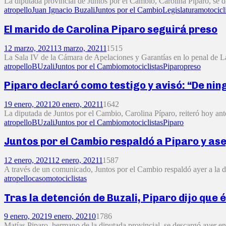
La diputada provincial de Juntos por el Cambio, Carolina Piparo, se d
atropello
Juan Ignacio Buzali
Juntos por el Cambio
Legislatura
motocicl
El marido de Carolina Piparo seguirá preso
12 marzo, 2021
13 marzo, 2021
1
1515
La Sala IV de la Cámara de Apelaciones y Garantías en lo penal de La 
atropello
BUzali
Juntos por el Cambio
motociclistas
Piparo
preso
Piparo declaró como testigo y avisó: “De ni
19 enero, 2021
20 enero, 2021
1
1642
La diputada de Juntos por el Cambio, Carolina Píparo, reiteró hoy ante 
atropello
BUzali
Juntos por el Cambio
motociclistas
Piparo
Juntos por el Cambio respaldó a Piparo y ase
12 enero, 2021
12 enero, 2021
1
1587
A través de un comunicado, Juntos por el Cambio respaldó ayer a la d
atropello
caso
motociclistas
Tras la detención de Buzali, Piparo dijo que 
9 enero, 2021
9 enero, 2021
0
1786
Matías Piparo, hermano de la diputada provincial, se descargó ayer en