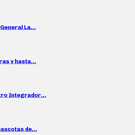
e General La…
pras y hasta…
ntro Integrador…
mascotas de…