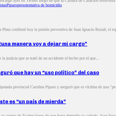
escargó ayer en Twitter luego de que la Cámara de Casación resolviera 
istas
Piparo
preso
tentativa de homicidio
Plata confirmó hoy la prisión preventiva de Juan Ignacio Buzali, el esp
nguna manera voy a dejar mi cargo”
la justicia que se trató de un accidente el hecho por el que...
guró que hay un “uso político” del caso
iputada provincial Carolina Piparo y aseguró que es víctima de una “pe
éste es “un país de mierda”
 su cuenta de Twitter luego de que fuera detenido su cuñado, Juan Ignac