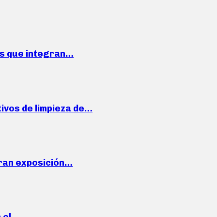
ses que integran…
ivos de limpieza de…
ran exposición…
n el…