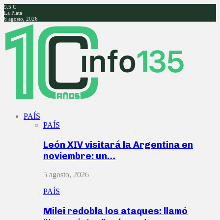
9.5
C
La Plata
6 agosto, 2026
Facebook
Twitter
Instagram
Youtube
PAÍS
PAÍS
León XIV visitará la Argentina en
noviembre: un…
5 agosto, 2026
PAÍS
Milei redobla los ataques: llamó