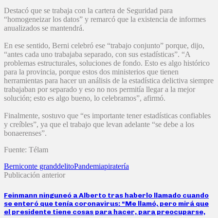
Destacó que se trabaja con la cartera de Seguridad para
“homogeneizar los datos” y remarcó que la existencia de informes
anualizados se mantendrá.
En ese sentido, Berni celebró ese “trabajo conjunto” porque, dijo,
“antes cada uno trabajaba separado, con sus estadísticas”. “A
problemas estructurales, soluciones de fondo. Esto es algo histórico
para la provincia, porque estos dos ministerios que tienen
herramientas para hacer un análisis de la estadística delictiva siempre
trabajaban por separado y eso no nos permitía llegar a la mejor
solución; esto es algo bueno, lo celebramos”, afirmó.
Finalmente, sostuvo que “es importante tener estadísticas confiables
y creíbles”, ya que el trabajo que levan adelante “se debe a los
bonaerenses”.
Fuente: Télam
Berni
conte grand
delito
Pandemia
piratería
Publicación anterior
Feinmann ninguneó a Alberto tras haberlo llamado cuando
se enteró que tenía coronavirus: “Me llamó, pero mirá que
el presidente tiene cosas para hacer, para preocuparse,