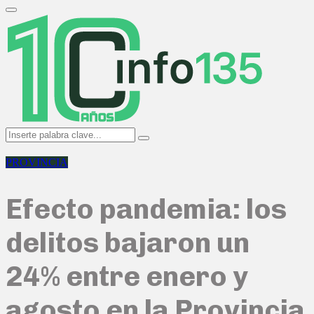
Search
for:
Primary
Menu
Search
Search
for:
PROVINCIA
Efecto pandemia: los
delitos bajaron un
24% entre enero y
agosto en la Provincia