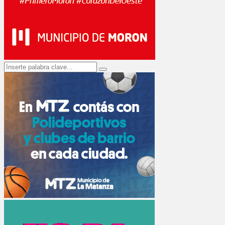
Search
Search
for: