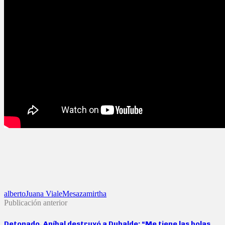
alberto
Juana Viale
Mesaza
mirtha
Publicación anterior
Detonado, Aníbal destruyó a Duhalde: “Me tiene las bolas