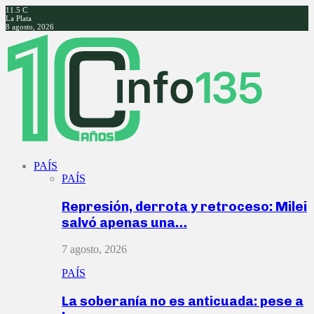
11.5
C
La Plata
8 agosto, 2026
Facebook
Twitter
Instagram
Youtube
PAÍS
PAÍS
Represión, derrota y retroceso: Milei
salvó apenas una…
7 agosto, 2026
PAÍS
La soberanía no es anticuada: pese a