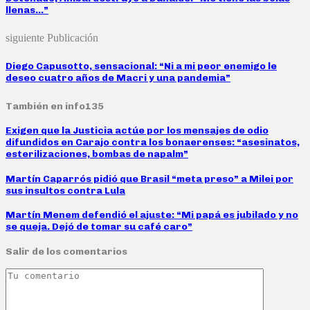
llenas…”
siguiente Publicación
Diego Capusotto, sensacional: “Ni a mi peor enemigo le
deseo cuatro años de Macri y una pandemia”
También en info135
Exigen que la Justicia actúe por los mensajes de odio
difundidos en Carajo contra los bonaerenses: “asesinatos,
esterilizaciones, bombas de napalm”
Martín Caparrós pidió que Brasil “meta preso” a Milei por
sus insultos contra Lula
Martín Menem defendió el ajuste: “Mi papá es jubilado y no
se queja. Dejó de tomar su café caro”
Salir de los comentarios