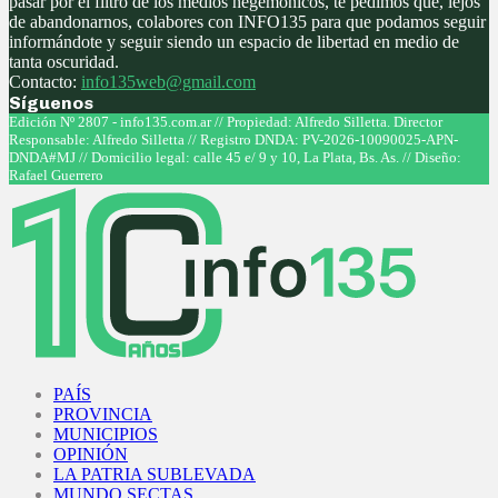
pasar por el filtro de los medios hegemónicos, te pedimos que, lejos
de abandonarnos, colabores con INFO135 para que podamos seguir
informándote y seguir siendo un espacio de libertad en medio de
tanta oscuridad.
Contacto:
info135web@gmail.com
Síguenos
Facebook
Twitter
Instagram
Youtube
Edición Nº 2807 - info135.com.ar // Propiedad: Alfredo Silletta. Director
Responsable: Alfredo Silletta // Registro DNDA: PV-2026-10090025-APN-
DNDA#MJ // Domicilio legal: calle 45 e/ 9 y 10, La Plata, Bs. As. // Diseño:
Rafael Guerrero
Facebook
Twitter
Instagram
Youtube
PAÍS
PROVINCIA
MUNICIPIOS
OPINIÓN
LA PATRIA SUBLEVADA
MUNDO SECTAS