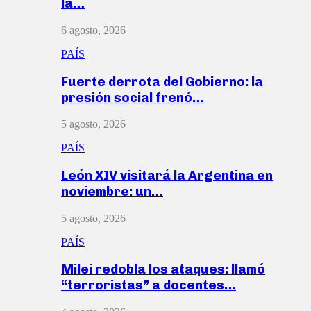
la…
6 agosto, 2026
PAÍS
Fuerte derrota del Gobierno: la
presión social frenó…
5 agosto, 2026
PAÍS
León XIV visitará la Argentina en
noviembre: un…
5 agosto, 2026
PAÍS
Milei redobla los ataques: llamó
“terroristas” a docentes…