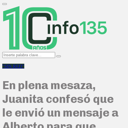
Search
for:
Primary
Menu
Search
Search
for:
"SIN RED"
En plena mesaza,
Juanita confesó que
le envió un mensaje a
Alberto para que