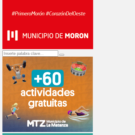
Search
Search
for: