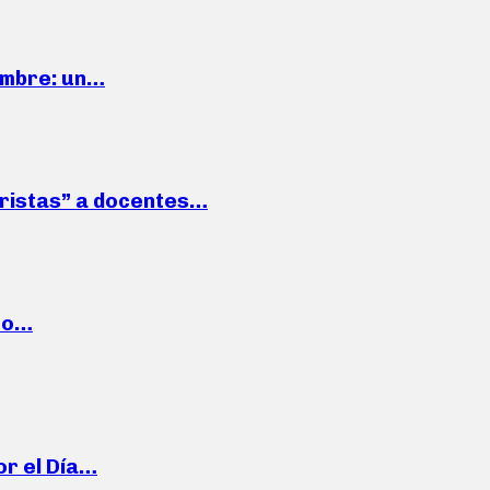
iembre: un…
roristas” a docentes…
cto…
or el Día…