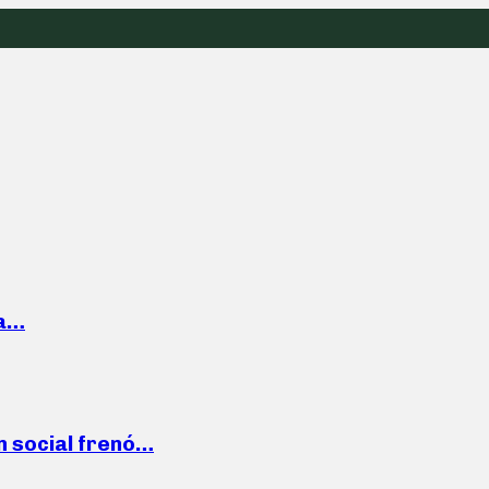
la…
n social frenó…