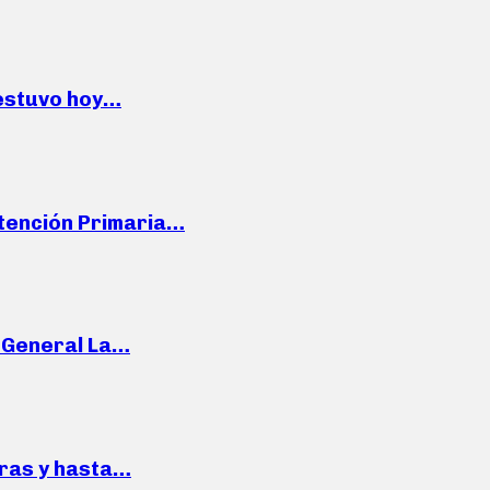
 estuvo hoy…
Atención Primaria…
e General La…
pras y hasta…