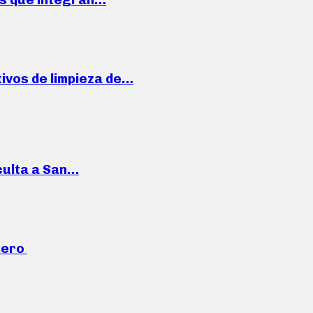
ivos de limpieza de…
culta a San…
mero