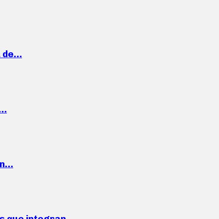
a de…
,…
ón…
ses que integran…