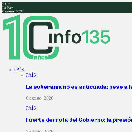
7.6
C
La Plata
8 agosto, 2026
Facebook
Twitter
Instagram
Youtube
PAÍS
PAÍS
La soberanía no es anticuada: pese a 
6 agosto, 2026
PAÍS
Fuerte derrota del Gobierno: la presió
5 agosto, 2026