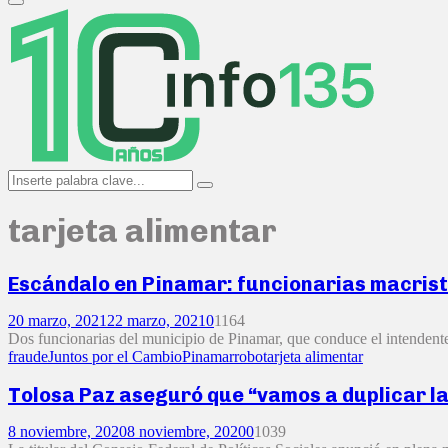
Primary
Menu
Search
Search
for:
tarjeta alimentar
Escándalo en Pinamar: funcionarias macrista
20 marzo, 2021
22 marzo, 2021
0
1164
Dos funcionarias del municipio de Pinamar, que conduce el intendente
fraude
Juntos por el Cambio
Pinamar
robo
tarjeta alimentar
Tolosa Paz aseguró que “vamos a duplicar la 
8 noviembre, 2020
8 noviembre, 2020
0
1039