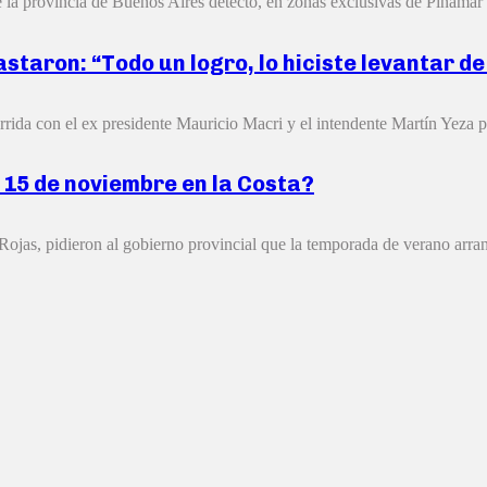
la provincia de Buenos Aires detectó, en zonas exclusivas de Pinamar y
staron: “Todo un logro, lo hiciste levantar d
rida con el ex presidente Mauricio Macri y el intendente Martín Yeza po
 15 de noviembre en la Costa?
ojas, pidieron al gobierno provincial que la temporada de verano arran