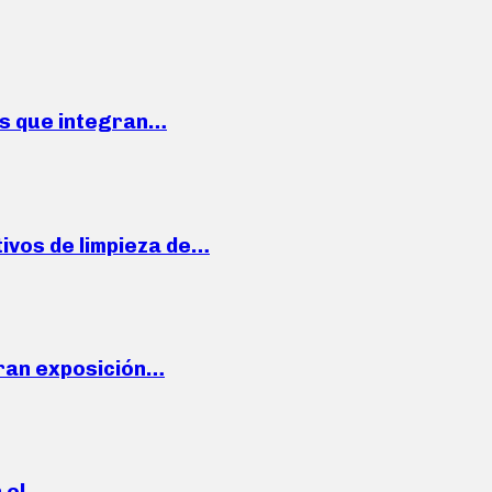
ses que integran…
ivos de limpieza de…
ran exposición…
n el…