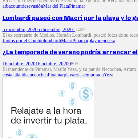
En casi un mes de operativo de verano, la Agencia de Recaudación de 
arba
countries
evasión
Mar del Plata
Pinamar
Lombardi paseó con Macri por la playa y lo ga
5 diciembre, 2020
5 diciembre, 2020
1
1409
El ex secretario de Medios, Hernán Lombardi, posteó fotos de su recor
Juntos por el Cambio
lombardi
Macri
Pinamar
playa
reposera
¿La temporada de verano podría arrancar el
16 octubre, 2020
16 octubre, 2020
0
805
El intendente de Pinamar, Martín Yeza, y su par de Necochea, Arturo R
costa atlántica
necochea
Pinamar
playa
rojas
temporada
Yeza