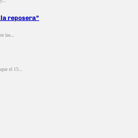
...
e la reposera”
r las...
que el 15...