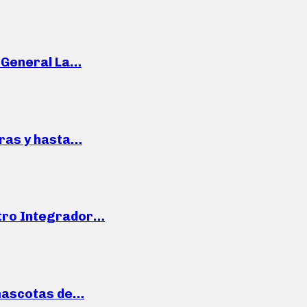
e General La…
pras y hasta…
ntro Integrador…
mascotas de…