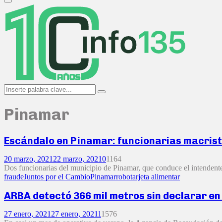
Primary
Menu
Search
Search
for:
Pinamar
Escándalo en Pinamar: funcionarias macrista
20 marzo, 2021
22 marzo, 2021
0
1164
Dos funcionarias del municipio de Pinamar, que conduce el intendente
fraude
Juntos por el Cambio
Pinamar
robo
tarjeta alimentar
ARBA detectó 366 mil metros sin declarar en
27 enero, 2021
27 enero, 2021
1
1576