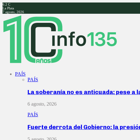
6.2
C
La Plata
7 agosto, 2026
Facebook
Twitter
Instagram
Youtube
PAÍS
PAÍS
La soberanía no es anticuada: pese a 
6 agosto, 2026
PAÍS
Fuerte derrota del Gobierno: la presió
5 agosto, 2026