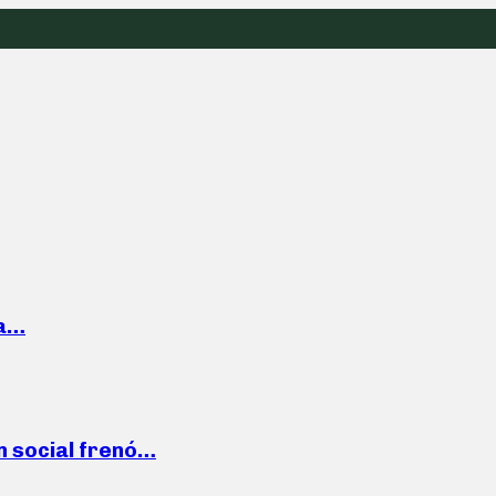
la…
n social frenó…