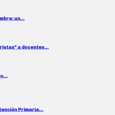
iembre: un…
roristas” a docentes…
cto…
Atención Primaria…