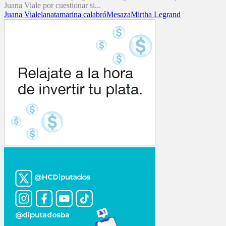
Juana Viale por cuestionar si...
Juana Viale
lanata
marina calabró
Mesaza
Mirtha Legrand