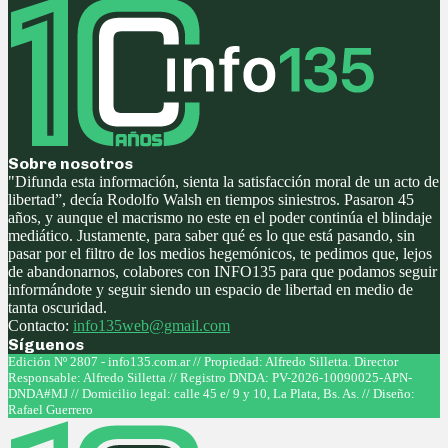
Sobre nosotros
"Difunda esta información, sienta la satisfacción moral de un acto de
libertad”, decía Rodolfo Walsh en tiempos siniestros. Pasaron 45
años, y aunque el macrismo no este en el poder continúa el blindaje
mediático. Justamente, para saber qué es lo que está pasando, sin
pasar por el filtro de los medios hegemónicos, te pedimos que, lejos
de abandonarnos, colabores con INFO135 para que podamos seguir
informándote y seguir siendo un espacio de libertad en medio de
tanta oscuridad.
Contacto:
info135web@gmail.com
Síguenos
Facebook
Twitter
Instagram
Youtube
Edición Nº 2807 - info135.com.ar // Propiedad: Alfredo Silletta. Director
Responsable: Alfredo Silletta // Registro DNDA: PV-2026-10090025-APN-
DNDA#MJ // Domicilio legal: calle 45 e/ 9 y 10, La Plata, Bs. As. // Diseño:
Rafael Guerrero