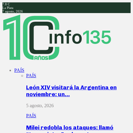
7.8
C
La Plata
7 agosto, 2026
Facebook
Twitter
Instagram
Youtube
PAÍS
PAÍS
León XIV visitará la Argentina en
noviembre: un…
5 agosto, 2026
PAÍS
Milei redobla los ataques: llamó