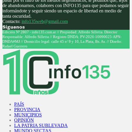
pasar por el filtro de los medios hegemónicos, te pedimos que, lejos
de abandonarnos, colabores con INFO135 para que podamos seguir
informándote y seguir siendo un espacio de libertad en medio de
tanta oscuridad.
Contacto:
info135web@gmail.com
Síguenos
Facebook
Twitter
Instagram
Youtube
Edición Nº 2807 - info135.com.ar // Propiedad: Alfredo Silletta. Director
Responsable: Alfredo Silletta // Registro DNDA: PV-2026-10090025-APN-
DNDA#MJ // Domicilio legal: calle 45 e/ 9 y 10, La Plata, Bs. As. // Diseño:
Rafael Guerrero
Facebook
Twitter
Instagram
Youtube
PAÍS
PROVINCIA
MUNICIPIOS
OPINIÓN
LA PATRIA SUBLEVADA
MUNDO SECTAS