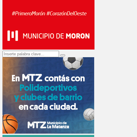
Search
Search
for: