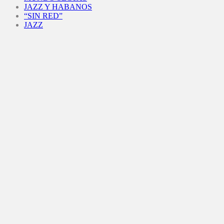
JAZZ Y HABANOS
“SIN RED”
JAZZ