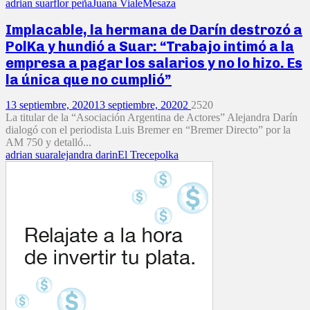
adrian suar
flor peña
Juana Viale
Mesaza
Implacable, la hermana de Darín destrozó a
PolKa y hundió a Suar: “Trabajo intimó a la
empresa a pagar los salarios y no lo hizo. Es
la única que no cumplió”
13 septiembre, 2020
13 septiembre, 2020
2
2520
La titular de la “Asociación Argentina de Actores” Alejandra Darín
dialogó con el periodista Luis Bremer en “Bremer Directo” por la
AM 750 y detalló...
adrian suar
alejandra darin
El Trece
polka