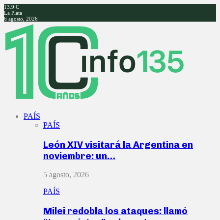
13.9
C
La Plata
6 agosto, 2026
Facebook
Twitter
Instagram
Youtube
PAÍS
PAÍS
León XIV visitará la Argentina en
noviembre: un…
5 agosto, 2026
PAÍS
Milei redobla los ataques: llamó