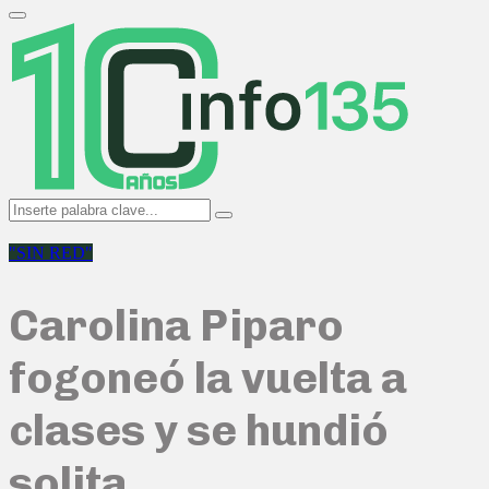
Search
for:
Primary
Menu
Search
Search
for:
"SIN RED"
Carolina Piparo
fogoneó la vuelta a
clases y se hundió
solita