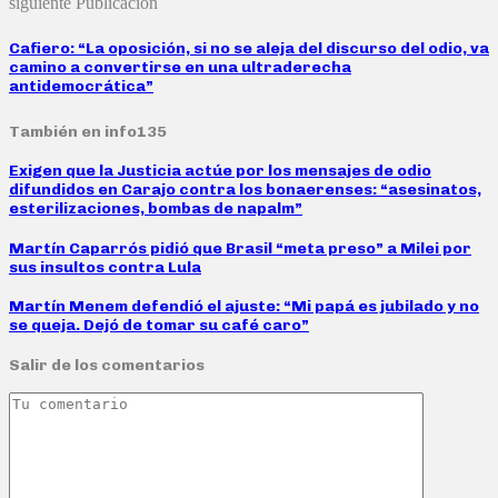
siguiente Publicación
Cafiero: “La oposición, si no se aleja del discurso del odio, va
camino a convertirse en una ultraderecha
antidemocrática”
También en info135
Exigen que la Justicia actúe por los mensajes de odio
difundidos en Carajo contra los bonaerenses: “asesinatos,
esterilizaciones, bombas de napalm”
Martín Caparrós pidió que Brasil “meta preso” a Milei por
sus insultos contra Lula
Martín Menem defendió el ajuste: “Mi papá es jubilado y no
se queja. Dejó de tomar su café caro”
Salir de los comentarios