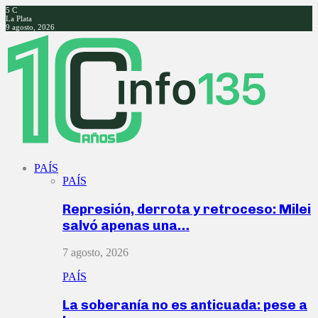
5
C
La Plata
9 agosto, 2026
Facebook
Twitter
Instagram
Youtube
PAÍS
PAÍS
Represión, derrota y retroceso: Milei
salvó apenas una…
7 agosto, 2026
PAÍS
La soberanía no es anticuada: pese a