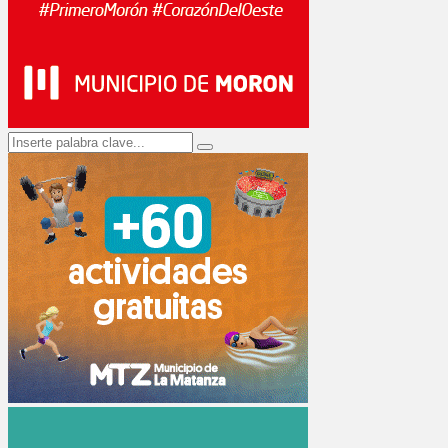
Search
Search
for: