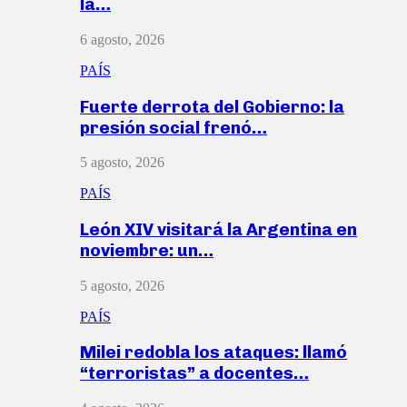
la…
6 agosto, 2026
PAÍS
Fuerte derrota del Gobierno: la
presión social frenó…
5 agosto, 2026
PAÍS
León XIV visitará la Argentina en
noviembre: un…
5 agosto, 2026
PAÍS
Milei redobla los ataques: llamó
“terroristas” a docentes…