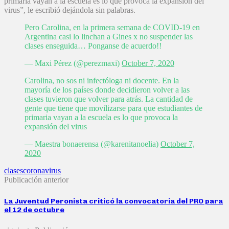
primaria vayan a la escuela es lo que provoca la expansión del
virus”, le escribió dejándola sin palabras.
Pero Carolina, en la primera semana de COVID-19 en
Argentina casi lo linchan a Gines x no suspender las
clases enseguida… Ponganse de acuerdo!!
— Maxi Pérez (@perezmaxi)
October 7, 2020
Carolina, no sos ni infectóloga ni docente. En la
mayoría de los países donde decidieron volver a las
clases tuvieron que volver para atrás. La cantidad de
gente que tiene que movilizarse para que estudiantes de
primaria vayan a la escuela es lo que provoca la
expansión del virus
— Maestra bonaerensa (@karenitanoelia)
October 7,
2020
clases
coronavirus
Publicación anterior
La Juventud Peronista criticó la convocatoria del PRO para
el 12 de octubre