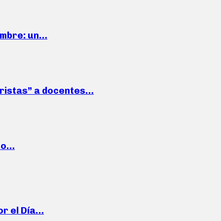
iembre: un…
roristas” a docentes…
cto…
or el Día…