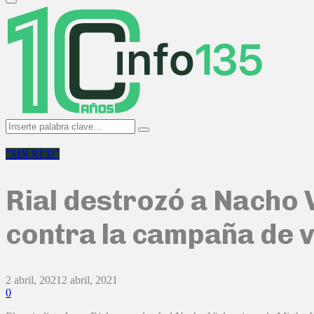
Primary
Menu
Search
Search
for:
"SIN RED"
Rial destrozó a Nacho 
contra la campaña de 
2 abril, 2021
2 abril, 2021
0