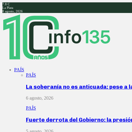
7.8
C
La Plata
8 agosto, 2026
Facebook
Twitter
Instagram
Youtube
PAÍS
PAÍS
La soberanía no es anticuada: pese a 
6 agosto, 2026
PAÍS
Fuerte derrota del Gobierno: la presió
5 agosto, 2026