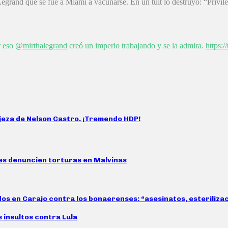
egrand que se fue a Miami a vacunarse. En un tuit lo destruyó: “Privil
r eso
@mirthalegrand
creó un imperio trabajando y se la admira.
https:
ajeza de Nelson Castro. ¡Tremendo HDP!
es denuncien torturas en Malvinas
idos en Carajo contra los bonaerenses: “asesinatos, esteriliz
s insultos contra Lula