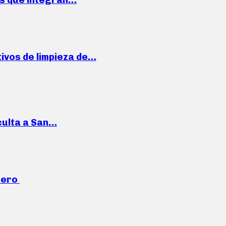
ivos de limpieza de…
culta a San…
mero