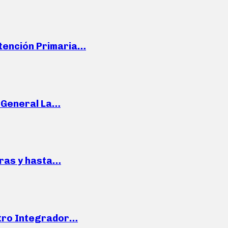
Atención Primaria…
e General La…
pras y hasta…
ntro Integrador…