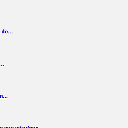
a de…
,…
ón…
ses que integran…