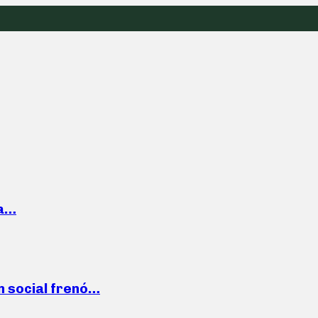
la…
n social frenó…