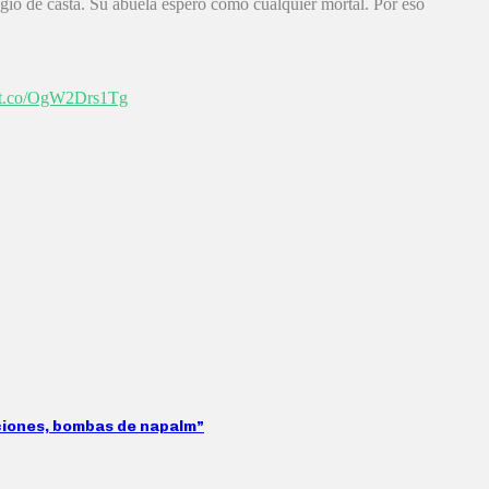
egio de casta. Su abuela espero como cualquier mortal. Por eso
//t.co/OgW2Drs1Tg
aciones, bombas de napalm”