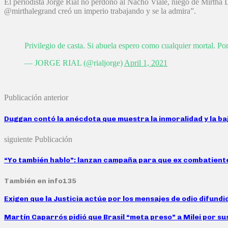
El periodista Jorge Rial no perdonó al Nacho Viale, niego de Mirtha L
@mirthalegrand creó un imperio trabajando y se la admira”.
Privilegio de casta. Si abuela espero como cualquier mortal. Po
— JORGE RIAL (@rialjorge)
April 1, 2021
Publicación anterior
Duggan contó la anécdota que muestra la inmoralidad y la b
siguiente Publicación
“Yo también hablo”: lanzan campaña para que ex combatient
También en info135
Exigen que la Justicia actúe por los mensajes de odio difund
Martín Caparrós pidió que Brasil “meta preso” a Milei por su