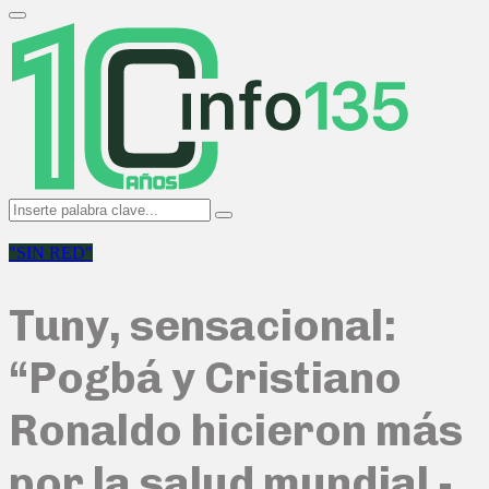
Search
for:
Primary
Menu
Search
Search
for:
"SIN RED"
Tuny, sensacional:
“Pogbá y Cristiano
Ronaldo hicieron más
por la salud mundial -