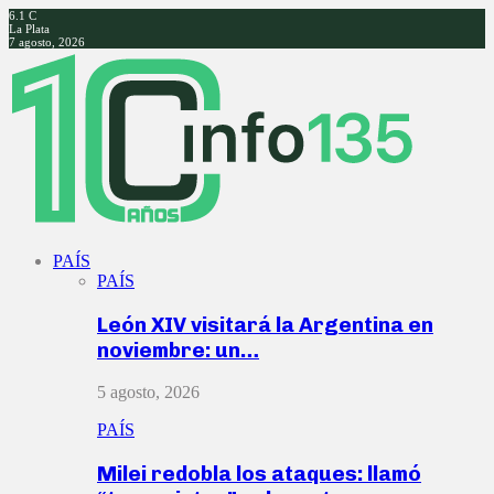
6.1
C
La Plata
7 agosto, 2026
Facebook
Twitter
Instagram
Youtube
PAÍS
PAÍS
León XIV visitará la Argentina en
noviembre: un…
5 agosto, 2026
PAÍS
Milei redobla los ataques: llamó