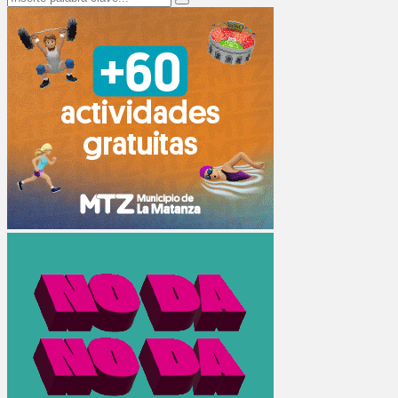
Search
for: