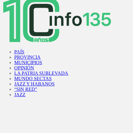
Facebook
Twitter
Instagram
Youtube
PAÍS
PROVINCIA
MUNICIPIOS
OPINIÓN
LA PATRIA SUBLEVADA
MUNDO SECTAS
JAZZ Y HABANOS
“SIN RED”
JAZZ