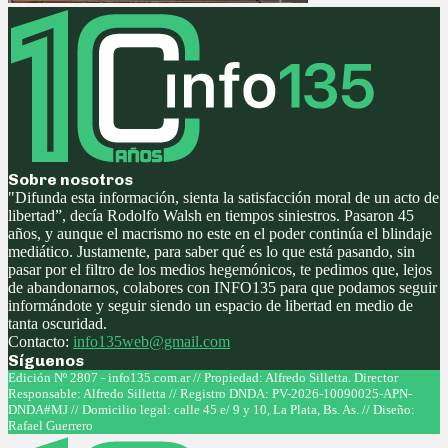
Sobre nosotros
"Difunda esta información, sienta la satisfacción moral de un acto de
libertad”, decía Rodolfo Walsh en tiempos siniestros. Pasaron 45
años, y aunque el macrismo no este en el poder continúa el blindaje
mediático. Justamente, para saber qué es lo que está pasando, sin
pasar por el filtro de los medios hegemónicos, te pedimos que, lejos
de abandonarnos, colabores con INFO135 para que podamos seguir
informándote y seguir siendo un espacio de libertad en medio de
tanta oscuridad.
Contacto:
info135web@gmail.com
Síguenos
Facebook
Twitter
Instagram
Youtube
Edición Nº 2807 - info135.com.ar // Propiedad: Alfredo Silletta. Director
Responsable: Alfredo Silletta // Registro DNDA: PV-2026-10090025-APN-
DNDA#MJ // Domicilio legal: calle 45 e/ 9 y 10, La Plata, Bs. As. // Diseño:
Rafael Guerrero