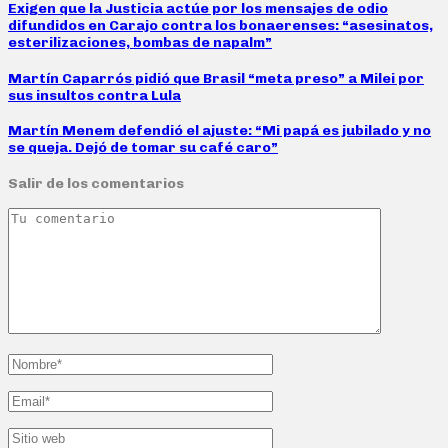
Exigen que la Justicia actúe por los mensajes de odio
difundidos en Carajo contra los bonaerenses: “asesinatos,
esterilizaciones, bombas de napalm”
Martín Caparrós pidió que Brasil “meta preso” a Milei por
sus insultos contra Lula
Martín Menem defendió el ajuste: “Mi papá es jubilado y no
se queja. Dejó de tomar su café caro”
Salir de los comentarios