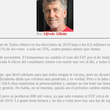
Por
Alfredo Silletta
e de Todos obtuvo en las elecciones de 2019 bajo a los 6,9 millones en 
 51% de los votos a solo un 33%, cuatro puntos menos que Juntos.
e noviembre. El bonaerense no cambio el voto del FdT por el de Juntos
ada 4 chicos del conurbano comen con suerte una vez al día, y todas la
pe, que llevó adelante para que todos tengan la vacuna, pero no alcanzó
icialismo dirán que vivimos una pandemia y es verdad. Pero a la falta de
CABA ellos mantenían la presencialidad y, aunque no fue todo tan lineal,
 gestión. No habla, no se muestra, quizás sea el próximo cambio minist
anó pero se perdieron 800 mil votos, ya que solo votaron al FdT cerca 
de 2019. La gente tenía bronca y no fue a votar pero hay una luz de e