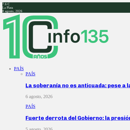
7.6
C
La Plata
8 agosto, 2026
Facebook
Twitter
Instagram
Youtube
PAÍS
PAÍS
La soberanía no es anticuada: pese a 
6 agosto, 2026
PAÍS
Fuerte derrota del Gobierno: la presió
5 agosto, 2026