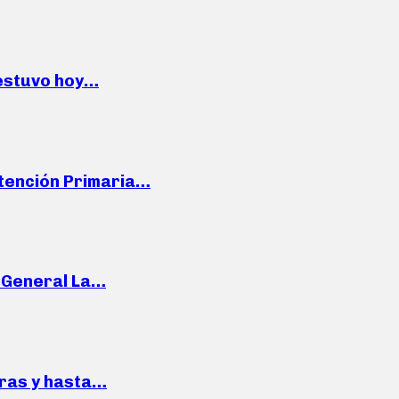
 estuvo hoy…
Atención Primaria…
e General La…
pras y hasta…