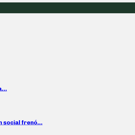
la…
n social frenó…