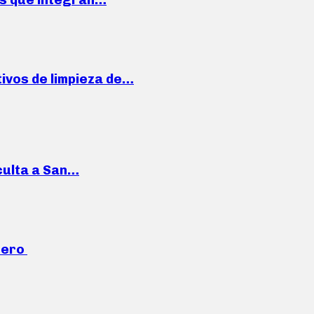
ivos de limpieza de…
culta a San…
mero