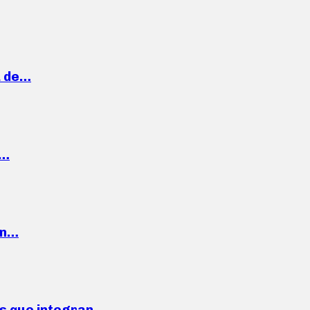
a de…
,…
ón…
ses que integran…