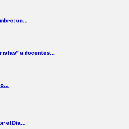
iembre: un…
roristas” a docentes…
cto…
or el Día…