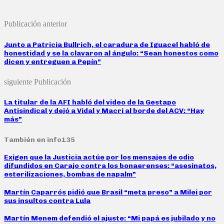
Publicación anterior
Junto a Patricia Bullrich, el caradura de Iguacel habló de
honestidad y se la clavaron al ángulo: “Sean honestos como
dicen y entreguen a Pepín”
siguiente Publicación
La titular de la AFI habló del video de la Gestapo
Antisindical y dejó a Vidal y Macri al borde del ACV: “Hay
más”
También en info135
Exigen que la Justicia actúe por los mensajes de odio
difundidos en Carajo contra los bonaerenses: “asesinatos,
esterilizaciones, bombas de napalm”
Martín Caparrós pidió que Brasil “meta preso” a Milei por
sus insultos contra Lula
Martín Menem defendió el ajuste: “Mi papá es jubilado y no