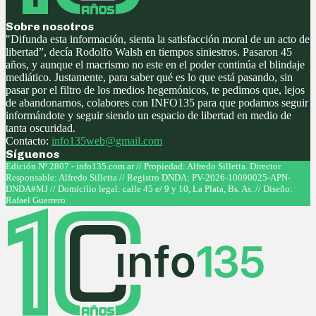
Sobre nosotros
"Difunda esta información, sienta la satisfacción moral de un acto de
libertad”, decía Rodolfo Walsh en tiempos siniestros. Pasaron 45
años, y aunque el macrismo no este en el poder continúa el blindaje
mediático. Justamente, para saber qué es lo que está pasando, sin
pasar por el filtro de los medios hegemónicos, te pedimos que, lejos
de abandonarnos, colabores con INFO135 para que podamos seguir
informándote y seguir siendo un espacio de libertad en medio de
tanta oscuridad.
Contacto:
info135web@gmail.com
Síguenos
Facebook
Twitter
Instagram
Youtube
Edición Nº 2807 - info135.com.ar // Propiedad: Alfredo Silletta. Director
Responsable: Alfredo Silletta // Registro DNDA: PV-2026-10090025-APN-
DNDA#MJ // Domicilio legal: calle 45 e/ 9 y 10, La Plata, Bs. As. // Diseño:
Rafael Guerrero