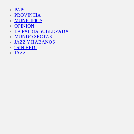
Facebook
Twitter
Instagram
Youtube
PAÍS
PROVINCIA
MUNICIPIOS
OPINIÓN
LA PATRIA SUBLEVADA
MUNDO SECTAS
JAZZ Y HABANOS
“SIN RED”
JAZZ