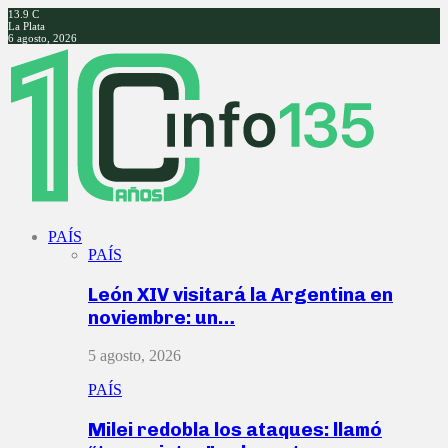
13.9
C
La Plata
6 agosto, 2026
Facebook
Twitter
Instagram
Youtube
PAÍS
PAÍS
León XIV visitará la Argentina en
noviembre: un…
5 agosto, 2026
PAÍS
Milei redobla los ataques: llamó