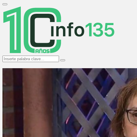
Search
for:
Primary
Menu
Search
Search
for: