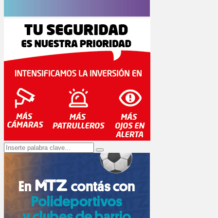
Search
Search
for: