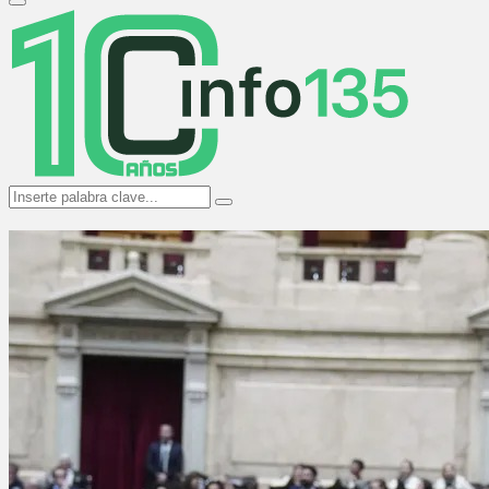
Primary
Menu
Search
Search
for: