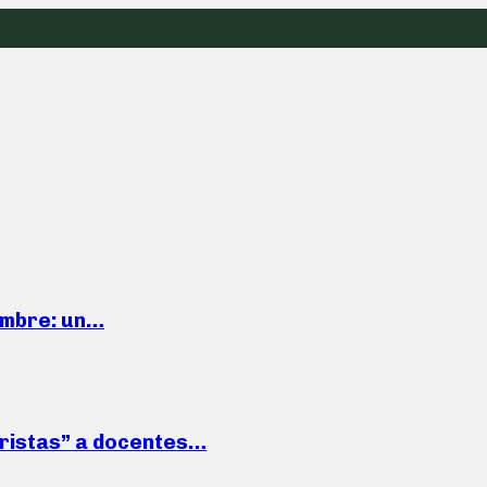
iembre: un…
roristas” a docentes…