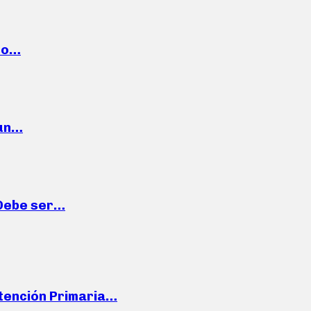
cto…
 un…
“Debe ser…
Atención Primaria…