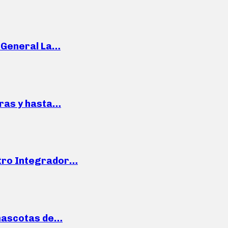
e General La…
pras y hasta…
ntro Integrador…
mascotas de…