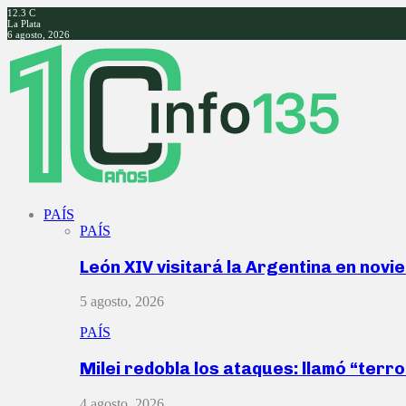
12.3
C
La Plata
6 agosto, 2026
Facebook
Twitter
Instagram
Youtube
PAÍS
PAÍS
León XIV visitará la Argentina en nov
5 agosto, 2026
PAÍS
Milei redobla los ataques: llamó “ter
4 agosto, 2026