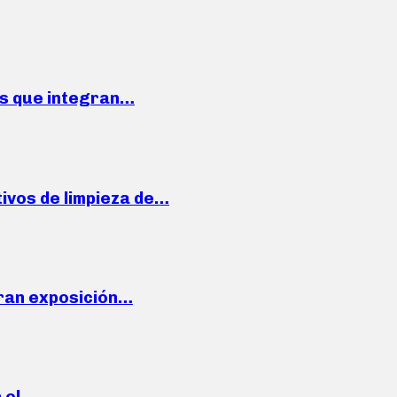
ses que integran…
ivos de limpieza de…
ran exposición…
n el…