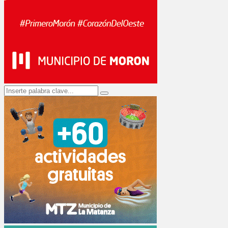
Search
Search
for: