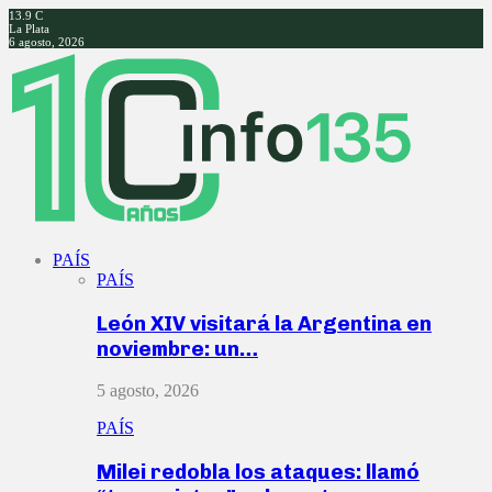
13.9
C
La Plata
6 agosto, 2026
Facebook
Twitter
Instagram
Youtube
PAÍS
PAÍS
León XIV visitará la Argentina en
noviembre: un…
5 agosto, 2026
PAÍS
Milei redobla los ataques: llamó