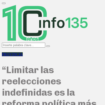
Search
for:
Primary
Menu
Search
Search
for:
PROVINCIA
“Limitar las
reelecciones
indefinidas es la
reforma política más