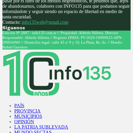
pasar por el filtro de los medios hegemónicos, te pedimos que, lejos
de abandonarnos, colabores con INFO135 para que podamos seguir
informándote y seguir siendo un espacio de libertad en medio de
tanta oscuridad.
Contacto:
info135web@gmail.com
Síguenos
Facebook
Twitter
Instagram
Youtube
Edición Nº 2807 - info135.com.ar // Propiedad: Alfredo Silletta. Director
Responsable: Alfredo Silletta // Registro DNDA: PV-2026-10090025-APN-
DNDA#MJ // Domicilio legal: calle 45 e/ 9 y 10, La Plata, Bs. As. // Diseño:
Rafael Guerrero
Facebook
Twitter
Instagram
Youtube
PAÍS
PROVINCIA
MUNICIPIOS
OPINIÓN
LA PATRIA SUBLEVADA
MUNDO SECTAS