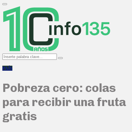
Search
for:
Primary
Menu
Search
Search
for:
PAÍS
Pobreza cero: colas
para recibir una fruta
gratis