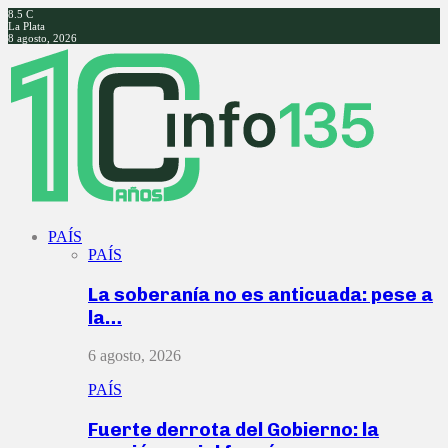
8.5
C
La Plata
8 agosto, 2026
Facebook
Twitter
Instagram
Youtube
PAÍS
PAÍS
La soberanía no es anticuada: pese a
la…
6 agosto, 2026
PAÍS
Fuerte derrota del Gobierno: la