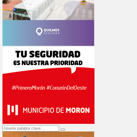
Search
Search
for: