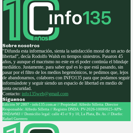
Sobre nosotros
"Difunda esta información, sienta la satisfacción moral de un acto de
libertad”, decía Rodolfo Walsh en tiempos siniestros. Pasaron 45
años, y aunque el macrismo no este en el poder continúa el blindaje
mediático. Justamente, para saber qué es lo que está pasando, sin
pasar por el filtro de los medios hegemónicos, te pedimos que, lejos
de abandonarnos, colabores con INFO135 para que podamos seguir
informándote y seguir siendo un espacio de libertad en medio de
tanta oscuridad.
Contacto:
info135web@gmail.com
Síguenos
Facebook
Twitter
Instagram
Youtube
Edición Nº 2807 - info135.com.ar // Propiedad: Alfredo Silletta. Director
Responsable: Alfredo Silletta // Registro DNDA: PV-2026-10090025-APN-
DNDA#MJ // Domicilio legal: calle 45 e/ 9 y 10, La Plata, Bs. As. // Diseño:
Rafael Guerrero