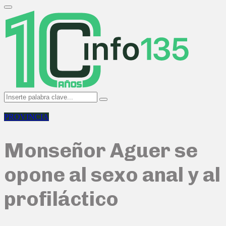
Search
for:
Primary
Menu
Search
Search
for:
PROVINCIA
Monseñor Aguer se
opone al sexo anal y al
profiláctico