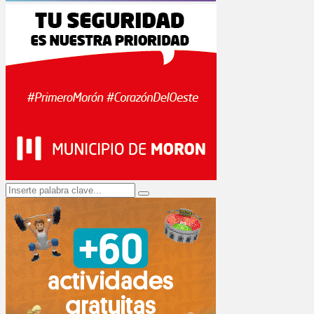
Search
Search
for: