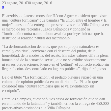
23 agosto, 2016
30 agosto, 2016
0
El arzobispo platense monseñor Héctor Aguer consideró que existe
una “cultura fornicaria” que banaliza “la unión entre el hombre y la
mujer”, cuestionó la entrega de preservativos en la Villa Olímpica en
el marco de los recientes Juegos Olímpicos y condenó la
“fornicación contra natura, ahora avalada por leyes inicuas que han
destruido la realidad natural del matrimonio”.
“La deshumanización del eros, que por su propia naturaleza es
carnal y espiritual, comienza con el descarte del pudor, de la
honestidad, de la modestia, del recato. En estos valores cifra la plena
humanidad de la actuación sexual, que no se exhibe obscenamente
ni en sus preparaciones. Pienso en el ‘petting’ -el contacto erótico sin
llegar al coito- descontrolado en lugares públicos”, dijo el religioso.
Bajo el título “La fornicación”, el prelado platense repasó en una
columna de opinión publicada en un diario de La Plata lo que
consideró una “cultura fornicaria que se va extendiendo sin
escrúpulo”.
Entre los ejemplos, cuestionó “los casos de fornicación que se dan
en el mundo de la farándula” y también criticó la entrega de 450.000
preservativos destinados a la Villa Olímpica.