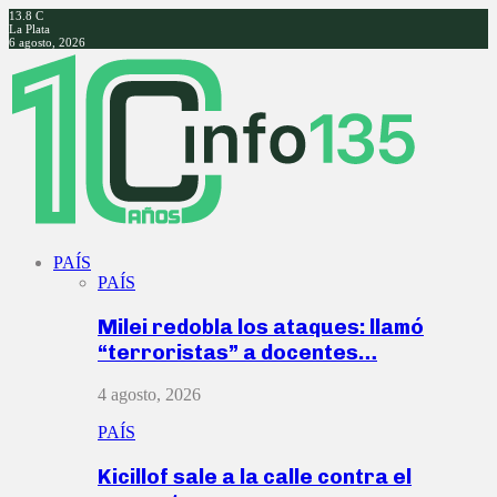
13.8
C
La Plata
6 agosto, 2026
Facebook
Twitter
Instagram
Youtube
PAÍS
PAÍS
Milei redobla los ataques: llamó
“terroristas” a docentes…
4 agosto, 2026
PAÍS
Kicillof sale a la calle contra el