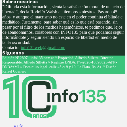
Sobre nosotros
"Difunda esta información, sienta la satisfacción moral de un acto de
libertad”, decía Rodolfo Walsh en tiempos siniestros. Pasaron 45
años, y aunque el macrismo no este en el poder continúa el blindaje
mediático. Justamente, para saber qué es lo que está pasando, sin
pasar por el filtro de los medios hegemónicos, te pedimos que, lejos
de abandonarnos, colabores con INFO135 para que podamos seguir
informándote y seguir siendo un espacio de libertad en medio de
tanta oscuridad.
Contacto:
info135web@gmail.com
Síguenos
Facebook
Twitter
Instagram
Youtube
Edición Nº 2807 - info135.com.ar // Propiedad: Alfredo Silletta. Director
Responsable: Alfredo Silletta // Registro DNDA: PV-2026-10090025-APN-
DNDA#MJ // Domicilio legal: calle 45 e/ 9 y 10, La Plata, Bs. As. // Diseño:
Rafael Guerrero
Facebook
Twitter
Instagram
Youtube