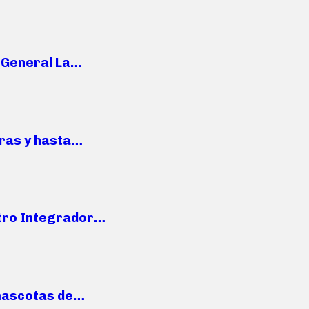
e General La…
pras y hasta…
ntro Integrador…
mascotas de…