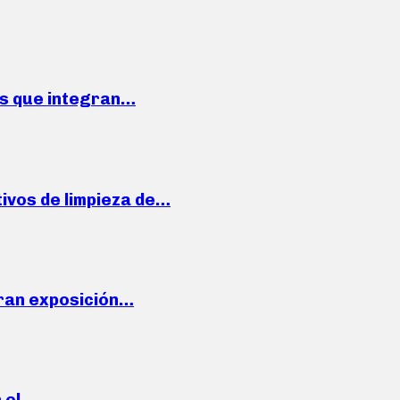
ses que integran…
ivos de limpieza de…
ran exposición…
n el…