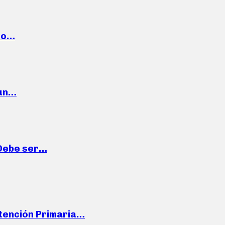
cto…
 un…
“Debe ser…
Atención Primaria…