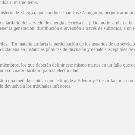
eridos al mismo tema.
nisterio de Energía, que conduce Juan José Aranguren, perjudicaron pri
 tarifario del servicio de energía eléctrica (…). De modo similar a lo 
tener la generación, distribución e inversión a través de subsidios, a u
ifas. “En materia tarifaria la participación de los usuarios de un servici
ón ciudadana en instancias públicas de discusión y debate susceptibles d
miembros, los que deberán definir este mismo martes en un fallo qué oc
evo cuadro tarifario para la electricidad.
sino una medida cautelar que le impide a Edenor y Edesur facturar con 
 devuelva a los tribunales inferiores.