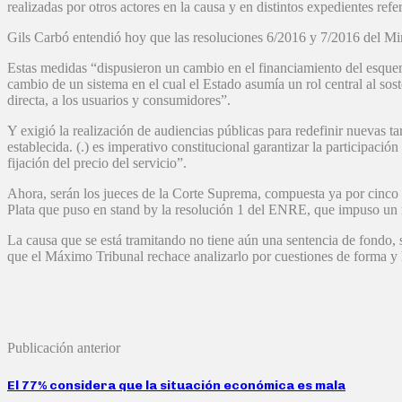
realizadas por otros actores en la causa y en distintos expedientes ref
Gils Carbó entendió hoy que las resoluciones 6/2016 y 7/2016 del Mi
Estas medidas “dispusieron un cambio en el financiamiento del esquema
cambio de un sistema en el cual el Estado asumía un rol central al sos
directa, a los usuarios y consumidores”.
Y exigió la realización de audiencias públicas para redefinir nuevas tar
establecida. (.) es imperativo constitucional garantizar la participaci
fijación del precio del servicio”.
Ahora, serán los jueces de la Corte Suprema, compuesta ya por cinco 
Plata que puso en stand by la resolución 1 del ENRE, que impuso un nu
La causa que se está tramitando no tiene aún una sentencia de fondo, 
que el Máximo Tribunal rechace analizarlo por cuestiones de forma y lo
Publicación anterior
El 77% considera que la situación económica es mala