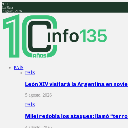
9.5
C
La Plata
7 agosto, 2026
Facebook
Twitter
Instagram
Youtube
PAÍS
PAÍS
León XIV visitará la Argentina en nov
5 agosto, 2026
PAÍS
Milei redobla los ataques: llamó “ter
4 agosto, 2026