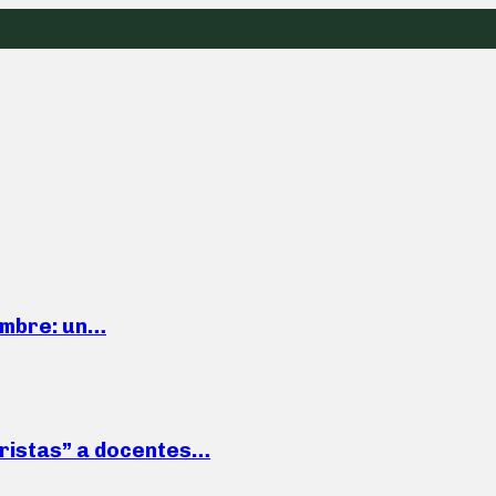
iembre: un…
roristas” a docentes…