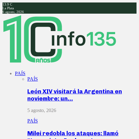
13.9
C
La Plata
6 agosto, 2026
Facebook
Twitter
Instagram
Youtube
PAÍS
PAÍS
León XIV visitará la Argentina en
noviembre: un…
5 agosto, 2026
PAÍS
Milei redobla los ataques: llamó