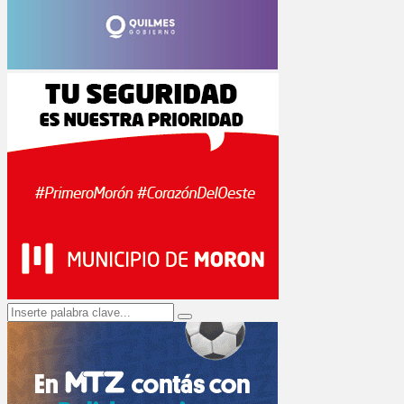
Search
Search
for: