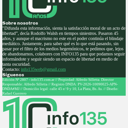
Sobre nosotros
"Difunda esta información, sienta la satisfacción moral de un acto de
libertad”, decía Rodolfo Walsh en tiempos siniestros. Pasaron 45
años, y aunque el macrismo no este en el poder continúa el blindaje
mediático. Justamente, para saber qué es lo que está pasando, sin
pasar por el filtro de los medios hegemónicos, te pedimos que, lejos
de abandonarnos, colabores con INFO135 para que podamos seguir
informándote y seguir siendo un espacio de libertad en medio de
tanta oscuridad.
Contacto:
info135web@gmail.com
Síguenos
Facebook
Twitter
Instagram
Youtube
Edición Nº 2807 - info135.com.ar // Propiedad: Alfredo Silletta. Director
Responsable: Alfredo Silletta // Registro DNDA: PV-2026-10090025-APN-
DNDA#MJ // Domicilio legal: calle 45 e/ 9 y 10, La Plata, Bs. As. // Diseño:
Rafael Guerrero