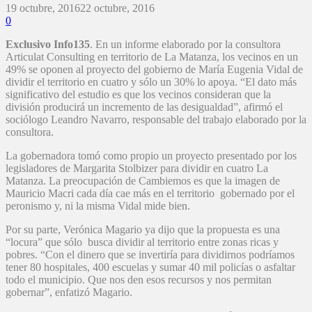
19 octubre, 2016
22 octubre, 2016
0
Exclusivo Info135
. En un informe elaborado por la consultora
Articulat Consulting en territorio de La Matanza, los vecinos en un
49% se oponen al proyecto del gobierno de María Eugenia Vidal de
dividir el territorio en cuatro y sólo un 30% lo apoya. “El dato más
significativo del estudio es que los vecinos consideran que la
división producirá un incremento de las desigualdad”, afirmó el
sociólogo Leandro Navarro, responsable del trabajo elaborado por la
consultora.
La gobernadora tomó como propio un proyecto presentado por los
legisladores de Margarita Stolbizer para dividir en cuatro La
Matanza. La preocupación de Cambiemos es que la imagen de
Mauricio Macri cada día cae más en el territorio gobernado por el
peronismo y, ni la misma Vidal mide bien.
Por su parte, Verónica Magario ya dijo que la propuesta es una
“locura” que sólo busca dividir al territorio entre zonas ricas y
pobres. “Con el dinero que se invertiría para dividirnos podríamos
tener 80 hospitales, 400 escuelas y sumar 40 mil policías o asfaltar
todo el municipio. Que nos den esos recursos y nos permitan
gobernar”, enfatizó Magario.