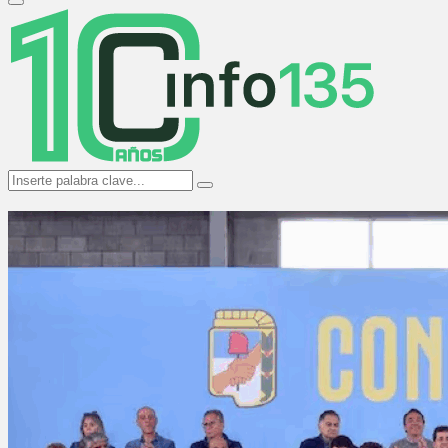
Primary
Menu
Search
Search
for: