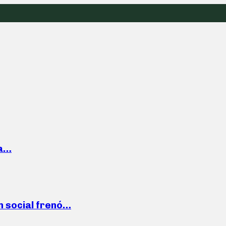
la…
n social frenó…