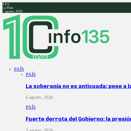
9.8
C
La Plata
7 agosto, 2026
Facebook
Twitter
Instagram
Youtube
PAÍS
PAÍS
La soberanía no es anticuada: pese a 
6 agosto, 2026
PAÍS
Fuerte derrota del Gobierno: la presió
5 agosto, 2026