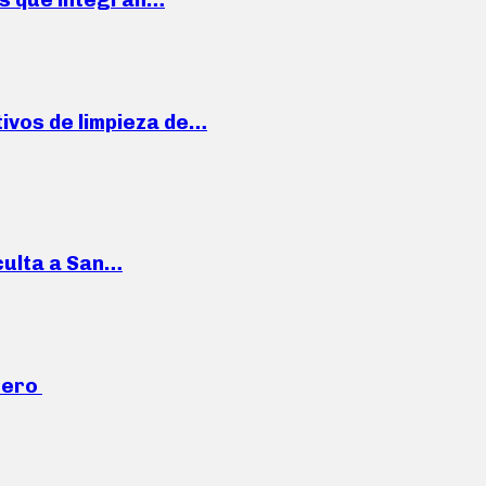
ivos de limpieza de…
culta a San…
mero