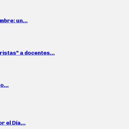
iembre: un…
roristas” a docentes…
cto…
or el Día…