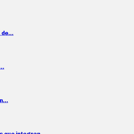
a de…
,…
ón…
ses que integran…