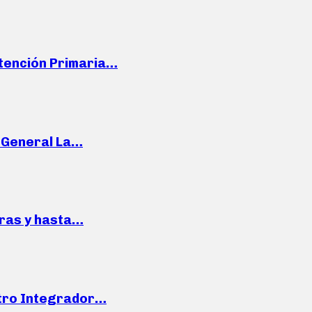
Atención Primaria…
e General La…
pras y hasta…
ntro Integrador…